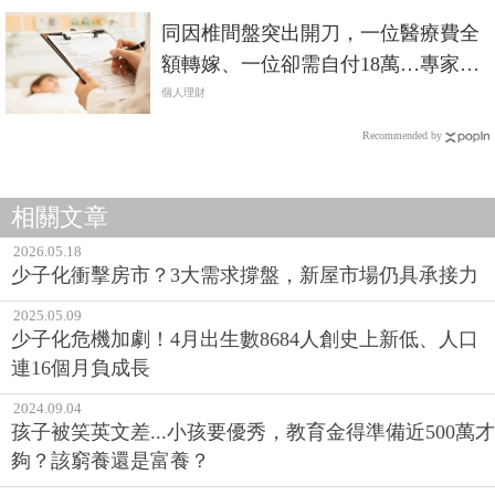
同因椎間盤突出開刀，一位醫療費全
額轉嫁、一位卻需自付18萬…專家：
有買保險與買夠保險結果大不同
個人理財
Recommended by
相關文章
2026.05.18
少子化衝擊房市？3大需求撐盤，新屋市場仍具承接力
2025.05.09
少子化危機加劇！4月出生數8684人創史上新低、人口
連16個月負成長
2024.09.04
孩子被笑英文差...小孩要優秀，教育金得準備近500萬才
夠？該窮養還是富養？