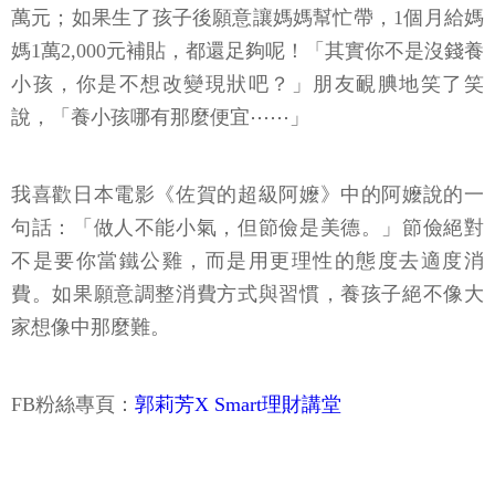
萬元；如果生了孩子後願意讓媽媽幫忙帶，1個月給媽
媽1萬2,000元補貼，都還足夠呢！「其實你不是沒錢養
小孩，你是不想改變現狀吧？」朋友靦腆地笑了笑
說，「養小孩哪有那麼便宜⋯⋯」
我喜歡日本電影《佐賀的超級阿嬤》中的阿嬤說的一
句話：「做人不能小氣，但節儉是美德。」節儉絕對
不是要你當鐵公雞，而是用更理性的態度去適度消
費。如果願意調整消費方式與習慣，養孩子絕不像大
家想像中那麼難。
FB粉絲專頁：
郭莉芳X Smart理財講堂