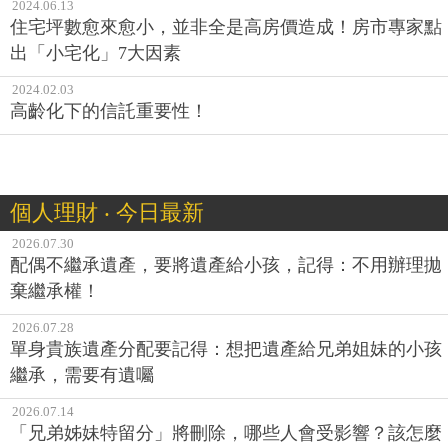
2024.06.13
住宅坪數愈來愈小，並非全是高房價造成！房市專家點
出「小宅化」7大因素
2024.02.03
高齡化下的信託重要性！
個人理財 ‧ 今日最新
2026.07.30
配偶不繼承遺產，要將遺產給小孩，記得：不用辦理拋
棄繼承權！
2026.07.28
單身貴族遺產分配要記得：想把遺產給兄弟姐妹的小孩
繼承，需要有遺囑
2026.07.14
「兄弟姊妹特留分」將刪除，哪些人會受影響？該怎麼