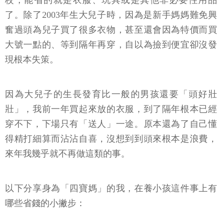
了。除了2003年生大兒子時，因為是新手媽媽難免興
奮過頭為兒子買了很多衣物，甚至還會因為特價而買
大號一點的、等到隔年再穿，自以為撿到便宜卻沒發
現根本失策。
因為大兒子的生長發育比一般的男孩還要「頭好壯
壯」，我前一年買起來放的衣服，到了隔年根本已經
穿不下，下場只有「送人」一途。原本還為了自己懂
得精打細算而沾沾自喜，沒想到到頭來根本是浪費，
來年我幾乎就不再做這類的事。
以下分享身為「四寶媽」的我，在養小孩這件事上有
哪些省錢的小撇步：