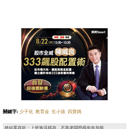
關鍵字:
少子化
教育金
生小孩
四寶媽
終結零存款：上班族這樣存，不靠老闆照樣年年加薪