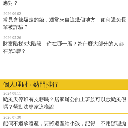
應對？
2026.06.02
常見會被騙走的錢，通常來自這幾個地方！如何避免長
輩被詐騙？
2026.05.26
財富階梯6大階段，你在哪一層？為什麼大部分的人都
在第3層？
個人理財 ‧ 熱門排行
2024.08.11
颱風天停班有支薪嗎？居家辦公的上班族可以放颱風假
嗎？勞動法專家這樣說
2026.07.30
配偶不繼承遺產，要將遺產給小孩，記得：不用辦理拋