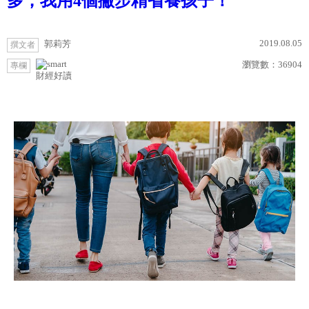
多，我用4個撇步精省養孩子！
2019.08.05
郭莉芳
撰文者
瀏覽數：
36904
專欄
財經好讀