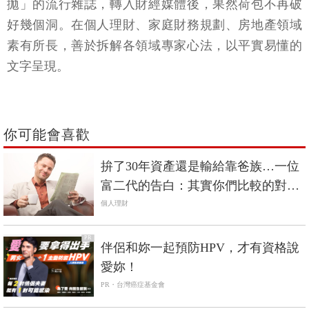
拋」的流行雜誌，轉入財經媒體後，果然荷包不再破
好幾個洞。在個人理財、家庭財務規劃、房地產領域
素有所長，善於拆解各領域專家心法，以平實易懂的
文字呈現。
你可能會喜歡
拚了30年資產還是輸給靠爸族…一位
富二代的告白：其實你們比較的對手
不該是我，而是我爸跟奶奶
個人理財
PR
伴侶和妳一起預防HPV，才有資格說
愛妳！
PR・台灣癌症基金會