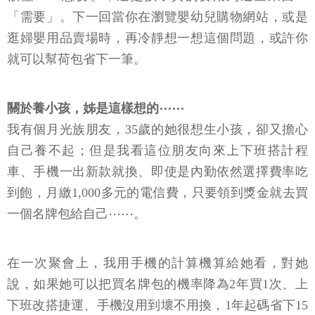
「需要」。下一回當你在瀏覽嬰幼兒購物網站，或是
逛婦嬰用品賣場時，再冷靜想一想這個問題，或許你
就可以幫荷包省下一筆。
關於養小孩，姊是這樣想的⋯⋯
我有個月光族朋友，35歲的她很想生小孩，卻又擔心
自己養不起；但是我看這位朋友向來上下班搭計程
車、手機一出新款就換、即使是內勤依然選擇費率吃
到飽，月繳1,000多元的電信費，只要領到獎金就去買
一個名牌包給自己⋯⋯。
在一次聚會上，我用手機的計算機算給她看，對她
說，如果她可以把買名牌包的機率降為2年買1次、上
下班改搭捷運、手機沒用到壞不用換，1年起碼省下15