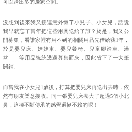
可以清出多的居家空間。
沒想到後來我又接連意外懷了小兒子、小女兒，話說
我早就忘了當年把這些用具送給了誰？於是，我又公
開募集，看誰家裡有用不到的相關用品先借給我1年，
於是嬰兒床、娃娃車、嬰兒餐椅、兒童腳踏車、澡
盆⋯⋯等用品統統透過募集而來，因此省下了一大筆
開銷。
而當我在小女兒1歲後，打算把嬰兒床再送出去時，依
然有朋友樂意接收。同一張嬰兒床養大了超過5個小北
鼻，這種不斷傳承的感覺還挺不賴的呢！