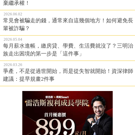
棄繼承權！
2026.06.02
常見會被騙走的錢，通常來自這幾個地方！如何避免長
輩被詐騙？
2026.05.04
每月薪水進帳，繳房貸、學費、生活費就沒了？三明治
族走出困境的第一步是「這件事」
2026.03.26
爭產，不是從過世開始，而是從失智就開始！資深律師
建議：提早規畫2件事