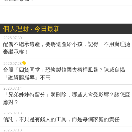
個人理財 ‧ 今日最新
2026.07.30
配偶不繼承遺產，要將遺產給小孩，記得：不用辦理拋
棄繼承權！
2026.07.28
台股「四貸同堂」恐複製韓國去槓桿風暴？陳威良揭
「融資體脂率」不高
2026.07.14
「兄弟姊妹特留分」將刪除，哪些人會受影響？該怎麼
應對？
2026.07.13
信託，不只是有錢人的工具，而是每個家庭的責任
2026.07.13