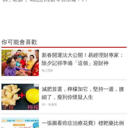
你可能會喜歡
新春開運法大公開！易經理財專家：
除夕記得準備「這個」迎財神
個人理財
PR
減肥首選，檸檬加它，堅持一週，腰
細了，瘦到你懷疑人生
PR・新素簡
一張圖看癌症治療花費》標靶藥比例