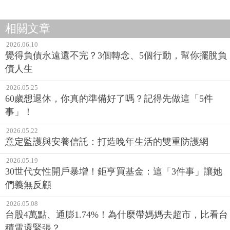
相關文章
2026.06.10
覺得負債永遠還不完？3個轉念、5個行動，幫你擺脫負
債人生
2026.05.25
60歲想退休，你真的準備好了嗎？記得先做這「5件
事」！
2026.05.22
意定監護與安養信託：打造晚年生活的雙重防護網
2026.05.19
30世代女性開戶暴增！鉅亨買基金：這「3件事」讓她
們義無反顧
2026.05.08
台股4萬點、通膨1.74%！為什麼帶媽媽去超市，比看台
積電還緊張？