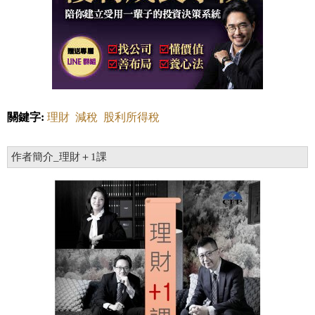
關鍵字:
理財
減稅
股利所得稅
作者簡介_理財＋1課