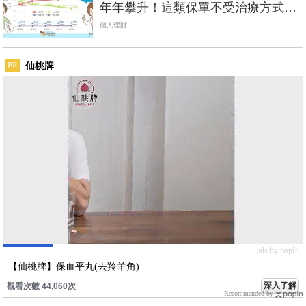
年年攀升！這類保單不受治療方式限
制，一次理賠
個人理財
仙桃牌
PR
ads by popIn
【仙桃牌】保血平丸(去羚羊角)
深入了解
觀看次數 44,060次
Recommended by