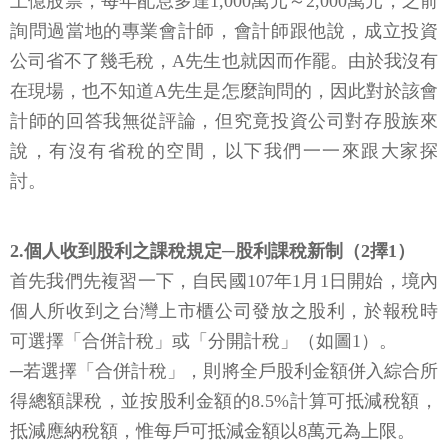
上億股票，每年配息多達1,000萬元～2,000萬元，之前
詢問過當地的專業會計師，會計師跟他說，成立投資
公司省不了幾毛稅，A先生也就因而作罷。由於我沒有
在現場，也不知道A先生是怎麼詢問的，因此對於該會
計師的回答我無從評論，但究竟投資公司對存股族來
說，有沒有省稅的空間，以下我們一一來跟大家探
討。
2.個人收到股利之課稅規定─股利課稅新制（2擇1）
首先我們先複習一下，自民國107年1月1日開始，境內
個人所收到之台灣上市櫃公司發放之股利，於報稅時
可選擇「合併計稅」或「分開計稅」（如圖1）。
─若選擇「合併計稅」，則將全戶股利金額併入綜合所
得總額課稅，並按股利金額的8.5%計算可抵減稅額，
抵減應納稅額，惟每戶可抵減金額以8萬元為上限。