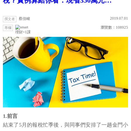
稅？實例算給你看：現省350萬元…
2019.07.01
蔡佳峻
撰文者
瀏覽數：
108925
專欄
理財+1課
1.前言
結束了5月的報稅忙季後，與同事們安排了一趟金門小