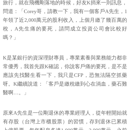
旅行，就在飛機剛落地的時候，好友K捎來一則訊息，
問道：「Corey哥，請教一下，我有一個客戶A先生，1
年領了近2,000萬元的股利收入，上個月繳了幾百萬的
稅，A先生痛的要死，請問成立投資公司會比較好
嗎？」
K是某銀行的資深理財專員，專業素養與業務能力都非
常優秀，我首先跟K確認，你說客戶痛的要死，是不是
應該先找醫生看一下，我只是CFP，恐無法隔空抓藥
呀。K繼續說道：「客戶是繳稅繳到心在淌血，藥石難
醫啊…。」
原來A先生是一位剛退休的專業經理人，從年輕開始就
有存股（台灣上市櫃股票）的習慣，存到退休已累積