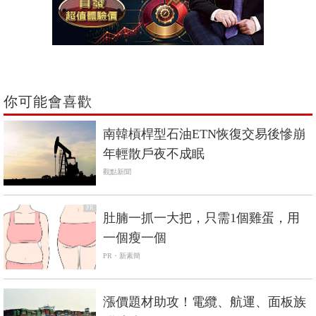
你可能會喜歡
南韓槓桿型石油ETN恢復交易後慘崩
年輕散戶夜不成眠
觀點新聞
PR
肚腩一抓一大把，只需1個雞蛋，用
一個瘦一個
PR・新素簡
漲價題材助攻！電纜、航運、面板族