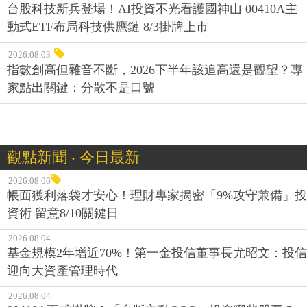
台股科技新兵登場！AI投資不光看護國神山 00410A主
動式ETF布局科技供應鏈 8/3掛牌上市
2026.08.03
指數創高但雜音不斷，2026下半年該追高還是觀望？專
家點出關鍵：分散不是口號
觀點新聞 ‧ 今日最新
2026.08.06
帳面獲利落袋才安心！理財專家揭密「9%攻守兼備」投
資術 留意8/10關鍵日
2026.08.04
基金規模2年增近70%！第一金投信董事長尤昭文：投信
迎向大資產管理時代
2026.08.04