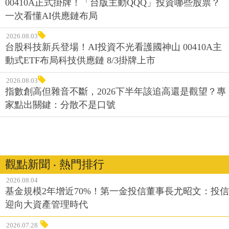
00410A正式掛牌！「台版主動QQQ」投資哪些股票？
一次看懂AI供應鏈布局
2026.08.03
台股科技新兵登場！AI投資不光看護國神山 00410A主
動式ETF布局科技供應鏈 8/3掛牌上市
2026.08.03
指數創高但雜音不斷，2026下半年該追高還是觀望？專
家點出關鍵：分散不是口號
觀點新聞 ‧ 熱門排行
2026.08.04
基金規模2年增近70%！第一金投信董事長尤昭文：投信
迎向大資產管理時代
2026.07.28