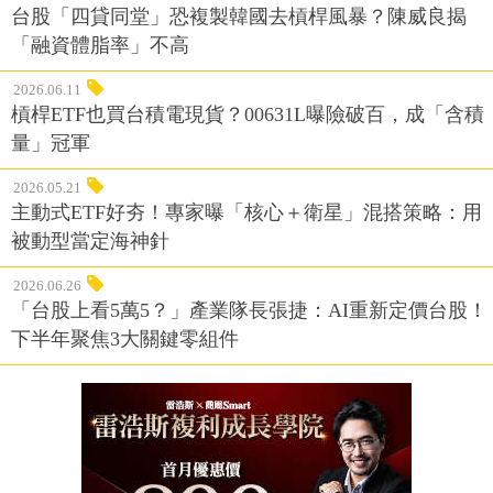
台股「四貸同堂」恐複製韓國去槓桿風暴？陳威良揭
「融資體脂率」不高
2026.06.11
槓桿ETF也買台積電現貨？00631L曝險破百，成「含積
量」冠軍
2026.05.21
主動式ETF好夯！專家曝「核心＋衛星」混搭策略：用
被動型當定海神針
2026.06.26
「台股上看5萬5？」產業隊長張捷：AI重新定價台股！
下半年聚焦3大關鍵零組件