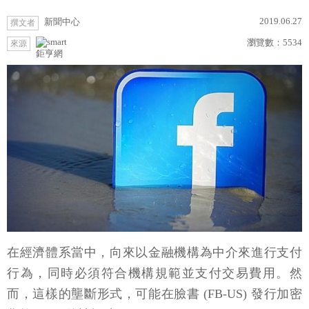
2019.06.27
新聞中心
撰文者
瀏覽數：
5534
來源
鉅亨網
在經濟體系當中，向來以金融機構為中介來進行支付
行為，同時必須符合機構規範並支付交易費用。然
而，這樣的壟斷形式，可能在臉書 (FB-US) 發行加密