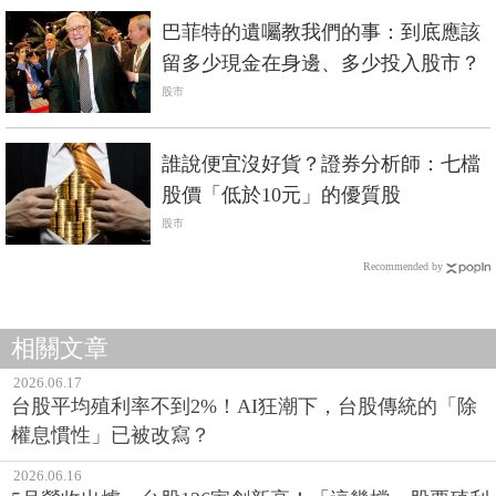
巴菲特的遺囑教我們的事：到底應該
留多少現金在身邊、多少投入股市？
股市
誰說便宜沒好貨？證券分析師：七檔
股價「低於10元」的優質股
股市
Recommended by
相關文章
2026.06.17
台股平均殖利率不到2%！AI狂潮下，台股傳統的「除
權息慣性」已被改寫？
2026.06.16