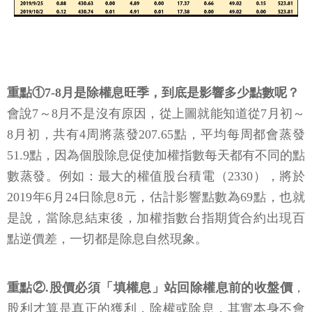
重點①7-8月是除權息旺季，到底是影響多少點數呢？
會說7～8月不是沒有原因，從上圖就能知道從7月初～
8月初，共有4周將蒸發207.65點，平均每周都會蒸發
51.9點，因為個股除息促使加權指數每天都有不同的點
數蒸發。例如：最大的權值股台積電（2330），將於
2019年6月24日除息8元，估計影響點數為69點，也就
是說，當除息結束後，加權指數台指期貨合約出現百
點逆價差，一切都是除息自然現象。
重點②.股價必須「填權息」站回除權息前的收盤價
，
股利才算是真正的獲利，除權或除息，其實本身不會