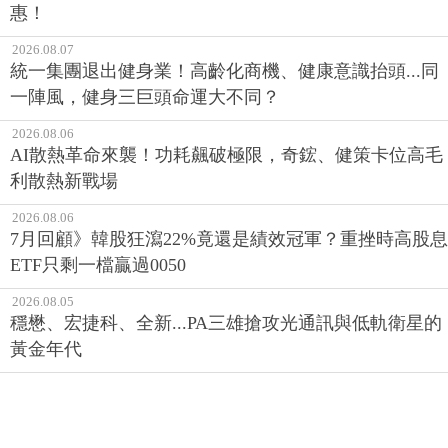
惠！
2026.08.07
統一集團退出健身業！高齡化商機、健康意識抬頭...同
一陣風，健身三巨頭命運大不同？
2026.08.06
AI散熱革命來襲！功耗飆破極限，奇鋐、健策卡位高毛
利散熱新戰場
2026.08.06
7月回顧》韓股狂瀉22%竟還是績效冠軍？重挫時高股息
ETF只剩一檔贏過0050
2026.08.05
穩懋、宏捷科、全新...PA三雄搶攻光通訊與低軌衛星的
黃金年代