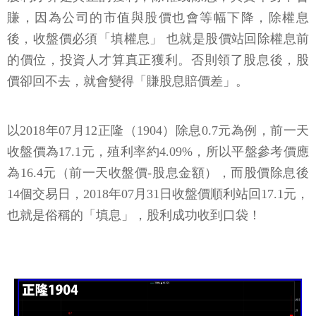
賺，因為公司的市值與股價也會等幅下降，除權息
後，收盤價必須「填權息」 也就是股價站回除權息前
的價位，投資人才算真正獲利。否則領了股息後，股
價卻回不去，就會變得「賺股息賠價差」。
以2018年07月12正隆（1904）除息0.7元為例，前一天
收盤價為17.1元，殖利率約4.09%，所以平盤參考價應
為16.4元（前一天收盤價-股息金額），而股價除息後
14個交易日，2018年07月31日收盤價順利站回17.1元，
也就是俗稱的「填息」，股利成功收到口袋！