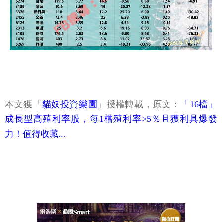
本文獲「
貓奴投資樂園
」授權轉載，原文：
「16檔」
成長型高殖利率股，每1檔殖利率>5％且獲利具爆發
力！值得收藏...