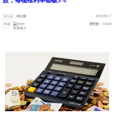
股，每檔殖利率都破5%
2019.06.17
傅鈺國
撰文者
瀏覽數：
31828
專欄
財富線上