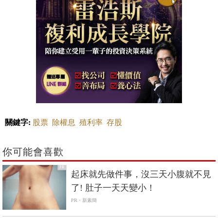
關鍵字:
股票
除權息
殖利率
存股
你可能會喜歡
PR
起床就先做件事，沒三天小腹就不見
了! 肚子一天天變小！
PR・新素簡