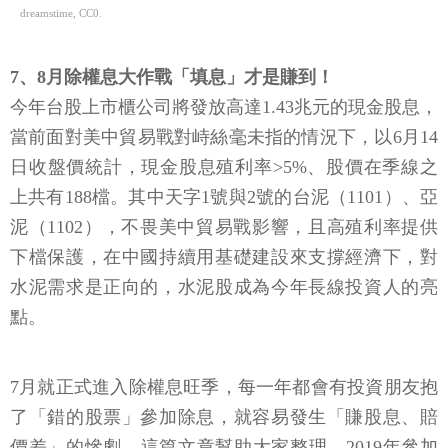
dreamstime, CC0.
7、8月除權息大作戰「填息」才是賺到！
今年台股上市櫃公司將發放高達1.43兆元的現金股息，
當前面對美中貿易戰對峙絲毫未指的情況下，以6月14
日收盤價統計，現金股息殖利率>5%、股價在季線之
上共有188檔。其中天字1號與2號的台泥（1101）、亞
泥（1102），不畏美中貿易戰影響，且高殖利率提供
下檔保護，在中國持續用基礎建設來支撐經濟下，對
水泥需求是正向的，水泥股成為今年長線投資人的亮
點。
7月就正式進入除權息旺季，每一年都會有投資朋友抱
了「錯的股票」參加除息，就容易發生「賺股息、賠
價差」的慘劇，這篇文章幫助大家整理，2019年參加