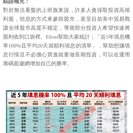
結語補充：
對於無法看盤的上班族來說，許多人會採取投資高殖
利股，領息的方式來參與股市，甚至目前美中貿易戰
讓全球股市高度不穩定，導致部分投資人希望快速將
股利收到口袋裡。Efron幫助大家統計；「近5年填息機
率100%且平均20天就順利填息的清單」，幫助想賺填
息行情且不必擔心買進就要做長期投資，可以在運用
籌碼面濾網增加自己的勝率。