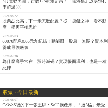
5月營收出爐，台股126家創新高！「這幾檔」股票殖利
率超過5%
2026.05.22
股票占比高，下一步怎麼配置？從「賺錢之神」看不動
產，學再平衡思維
2026.05.03
00878配息0.66元創紀錄！動能跟「股息」無關？資本利
得成最強底氣
2026.04.20
為什麼高手常在上漲時減碼？實現帳面獲利，也是一種
紀律
股票 ‧ 今日最新
2026.08.07
CoWoS後的下一張王牌：SoIC擴產潮，「這3檔」最受