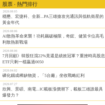
股票 ‧ 熱門排行
2026.08.05
穩懋、宏捷科、全新...PA三雄搶攻光通訊與低軌衛星的
黃金年代
2026.08.06
AI散熱革命來襲！功耗飆破極限，奇鋐、健策卡位高毛
利散熱新戰場
2026.08.06
7月回顧》韓股狂瀉22%竟還是績效冠軍？重挫時高股息
ETF只剩一檔贏過0050
2026.04.02
磷化銦成稀缺物資，「5台廠」坐收戰略紅利
2026.07.27
欣興、景碩、南電...IC載板漲價潮下，載板三雄誰最具
爆發力？