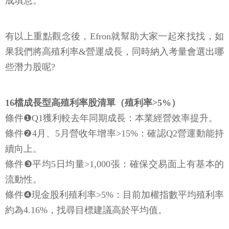
成填息。
有以上重點觀念後，Efron就幫助大家一起來找找，如
果我們將高殖利率&營運成長，同時納入考量會選出哪
些潛力股呢?
16檔成長型高殖利率股清單（殖利率>5%）
條件❶Q1獲利較去年同期成長：本業經營效率提升。
條件❷4月、5月營收年增率>15%：確認Q2營運動能持
續向上。
條件❸平均5日均量>1,000張：確保交易面上有基本的
流動性。
條件❹現金股利殖利率>5%：目前加權指數平均殖利率
約為4.16%，找尋目標建議高於平均值。