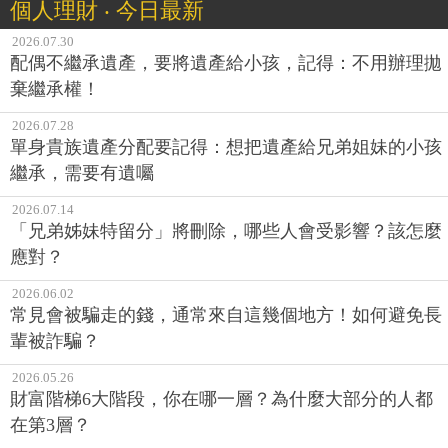
個人理財 ‧ 今日最新
2026.07.30
配偶不繼承遺產，要將遺產給小孩，記得：不用辦理拋
棄繼承權！
2026.07.28
單身貴族遺產分配要記得：想把遺產給兄弟姐妹的小孩
繼承，需要有遺囑
2026.07.14
「兄弟姊妹特留分」將刪除，哪些人會受影響？該怎麼
應對？
2026.06.02
常見會被騙走的錢，通常來自這幾個地方！如何避免長
輩被詐騙？
2026.05.26
財富階梯6大階段，你在哪一層？為什麼大部分的人都
在第3層？