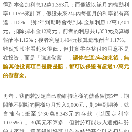
得到本金加利息12萬1,353元；而假設以該月的機動利
率1.115%來計算，假設未來2年內每個月的利率都有高
達1.115%，則2年到期時會得到本金加利息12萬1,404
元。扣除掉本金12萬元，前者的利息共1,353元換算總
報酬率1.12%；後者利息1,404元換算總報酬率1.17%。
雖然投報率看起來很低，但其實零存整付的用意不是
在投資，而是「強迫儲蓄」，
讓你在這2年結束後，無
論其他投資項目是賺是賠，都可以保證有超過12萬元
的儲蓄金。
再者，我們若設定自己能維持這樣的儲蓄習慣5年，期
間能不間斷的照樣每月投入5,000元，則5年到期後，就
會擁有1筆至少30萬8,343元的存款（以固定利率
1.075%）。30萬元不算多，但對於可能步入適婚年齡
的人來說，這筆錢剛好可以作為結婚基金以及初步的