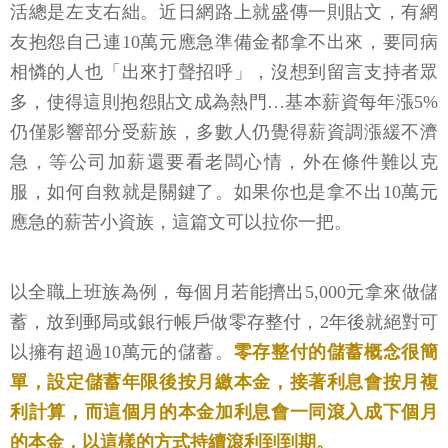
活總是左支右絀。近日網路上就盛傳一則貼文，有網
友抱怨自己連10萬元應急準備金都拿不出來，要同病
相憐的人也「出來打聲招呼」，沒想到留言支持者眾
多，使得這則抱怨貼文成為熱門…基本薪資每年漲5%
仍僅影響部分受薪族，多數人仍覺得薪資調漲緩不濟
急，等公司加薪還要看老闆心情，外在條件難以克
服，如何自救就是關鍵了。如果你也是拿不出10萬元
應急的薪苦小資族，這篇文可以拉你一把。
以全職上班族為例，每個月若能擠出5,000元拿來做儲
蓄，放到郵局或銀行帳戶做零存整付，2年後就絕對可
以擁有超過10萬元的儲蓄。
零存整付的儲蓄概念很簡
單，設定儲蓄年限後按月繳本金，接著利息會按月複
利計算，而這個月的本金加利息會一同滾入成下個月
的本金，以這樣的方式持續滾利到到期。