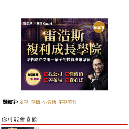
關鍵字:
定存
存錢
小資族
零存整付
你可能會喜歡
PR