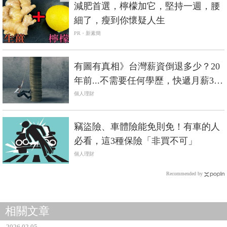
減肥首選，檸檬加它，堅持一週，腰
細了，瘦到你懷疑人生
PR・新素簡
有圖有真相》台灣薪資倒退多少？20
年前...不需要任何學歷，快遞月薪3萬
5、瓦斯5萬
個人理財
竊盜險、車體險能免則免！有車的人
必看，這3種保險「非買不可」
個人理財
Recommended by
相關文章
2026.02.05