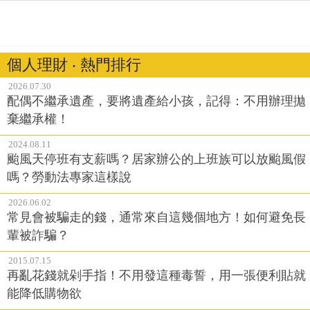
個人理財 ‧ 熱門排行
2026.07.30
配偶不繼承遺產，要將遺產給小孩，記得：不用辦理拋
棄繼承權！
2024.08.11
颱風天停班有支薪嗎？居家辦公的上班族可以放颱風假
嗎？勞動法專家這樣說
2026.06.02
常見會被騙走的錢，通常來自這幾個地方！如何避免長
輩被詐騙？
2015.07.15
再亂花錢就剁手指！不用發這種毒誓，用一張便利貼就
能降低購物欲