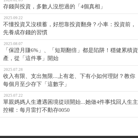
存錢與投資，多數人沒想過的「4個真相」
2025.09.22
不懂投資又沒積蓄，好想靠投資翻身？小車：投資前，
先養成存錢的習慣
2025.08.07
「保證月賺6%」、「短期翻倍」都是陷阱！穩健累積資
產，從「這件事」開始
2025.07.28
收入有限、支出無限...上有老、下有小如何理財？教你
每個月至少存下「這數字」
2025.07.22
單親媽媽人生遭遇困境從頭開始...她做4件事找回人生主
控權：每月雷打不動存0050