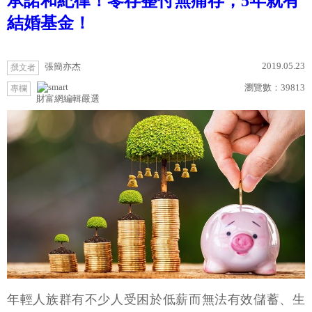
承諾和紀律！零存整付無痛存，5年就有
結婚基金！
2019.05.23
張簡亦杰
撰文者
瀏覽數：
39813
專欄
財富網編輯嚴選
年輕人族群有不少人受困於低薪而無法有效儲蓄、生