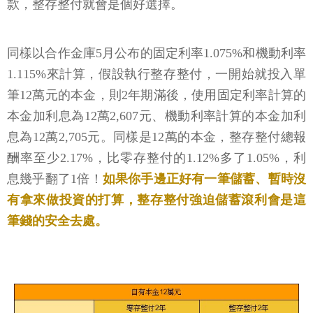
款，整存整付就會是個好選擇。
同樣以合作金庫5月公布的固定利率1.075%和機動利率
1.115%來計算，假設執行整存整付，一開始就投入單
筆12萬元的本金，則2年期滿後，使用固定利率計算的
本金加利息為12萬2,607元、機動利率計算的本金加利
息為12萬2,705元。同樣是12萬的本金，整存整付總報
酬率至少2.17%，比零存整付的1.12%多了1.05%，利
息幾乎翻了1倍！
如果你手邊正好有一筆儲蓄、暫時沒
有拿來做投資的打算，整存整付強迫儲蓄滾利會是這
筆錢的安全去處。