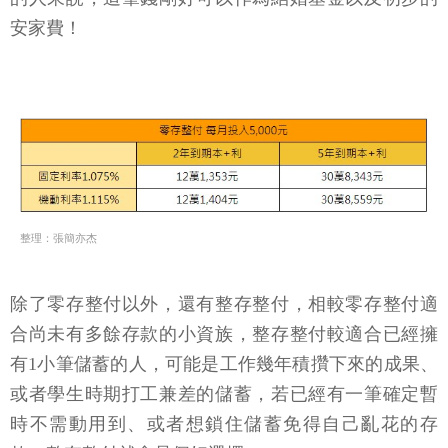
安家費！
整理：張簡亦杰
除了零存整付以外，還有整存整付，相較零存整付適
合尚未有多餘存款的小資族，整存整付較適合已經擁
有1小筆儲蓄的人，可能是工作幾年積攢下來的成果、
或者學生時期打工兼差的儲蓄，若已經有一筆確定暫
時不需動用到、或者想鎖住儲蓄免得自己亂花的存