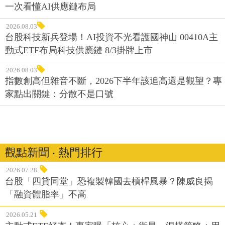
一次看懂AI供應鏈布局
2026.08.03
台股科技新兵登場！AI投資不光看護國神山 00410A主
動式ETF布局科技供應鏈 8/3掛牌上市
2026.08.03
指數創高但雜音不斷，2026下半年該追高還是觀望？專
家點出關鍵：分散不是口號
觀點新聞 ‧ 熱門排行
2026.07.28
台股「四貸同堂」恐複製韓國去槓桿風暴？陳威良揭
「融資體脂率」不高
2026.05.21