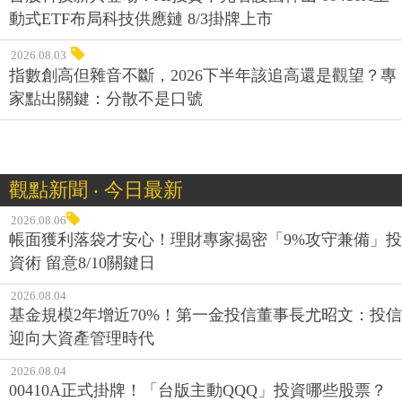
動式ETF布局科技供應鏈 8/3掛牌上市
2026.08.03
指數創高但雜音不斷，2026下半年該追高還是觀望？專
家點出關鍵：分散不是口號
觀點新聞 ‧ 今日最新
2026.08.06
帳面獲利落袋才安心！理財專家揭密「9%攻守兼備」投
資術 留意8/10關鍵日
2026.08.04
基金規模2年增近70%！第一金投信董事長尤昭文：投信
迎向大資產管理時代
2026.08.04
00410A正式掛牌！「台版主動QQQ」投資哪些股票？