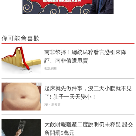
你可能會喜歡
南非幣摔！總統民粹發言恐引來降
評、南非債遭甩賣
觀點新聞
PR
起床就先做件事，沒三天小腹就不見
了! 肚子一天天變小！
PR・新素簡
大飲財報難產二度說明仍未釋疑 證交
所開罰5萬元