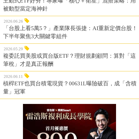
主動式ETF好夯！專家曝「核心＋衛星」混搭策略：用
被動型當定海神針
2026.06.26
「台股上看5萬5？」產業隊長張捷：AI重新定價台股！
下半年聚焦3大關鍵零組件
2026.05.29
複委託買美股或買台版ETF？理財規劃顧問：算對「這
筆稅」才是真正報酬
2026.06.11
槓桿ETF也買台積電現貨？00631L曝險破百，成「含積
量」冠軍