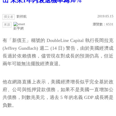
出 未來1年內衰退機率為50%
2019.05.15
劉祥航
撰文者
瀏覽數：
6531
來源
鉅亨網
有「新債王」稱號的 DoubleLine Capital 執行長岡拉克
(Jeffrey Gundlach) 週二 (14 日) 警告，由於美國經濟成
長過於依賴債務，儘管現在對成長的預測仍高，但近
兩年可能無法擺脫經濟衰退。
他在網路直播上表示，美國經濟增長似乎完全基於政
府、公司與抵押貸款債務，如果不是美國一直增加公
共債務，到數兆美元，過去 5 年的名義 GDP 成長將是
負數。