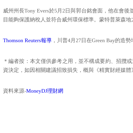
威州州長Tony Evers於5月2日與郭台銘會面，他
目能夠保護納稅人並符合威州環保標準。蒙特普萊森地
Thomson Reuters報導
，川普4月27日在Green Ba
＊編者按：本文僅供參考之用，並不構成要約、招攬或
資決定，如因相關建議招致損失，概與《精實財經媒體
資料來源-
MoneyDJ理財網