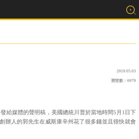
2019.05.03
瀏覽數：
6979
月2日下午發給媒體的聲明稿，美國總統川普於當地時間5月1日下
創辦人的郭先生在威斯康辛州花了很多錢並且很快就會