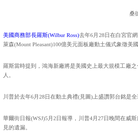
桑
美國商務部長羅斯(Wilbur Ross)
去年6月28日在白宮官網
萊森(Mount Pleasant)100億美元面板廠動土儀式象
羅斯當時提到，鴻海新廠將是美國史上最大規模工廠之一
人。
川普於去年6月28日在動土典禮(見圖)上盛讚郭台銘是
華爾街日報(WSJ)5月2日報導，川普4月27日晚間在
見的遺漏。