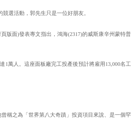
的競選活動，郭先生只是一位好朋友。
論對頁版面)發表專文指出，鴻海(2317)的威斯康辛州蒙特普
萬人。這座面板廠完工投產後預計將雇用13,000名工
這對於他曾稱之為「世界第八大奇蹟」投資項目來說、是一個罕