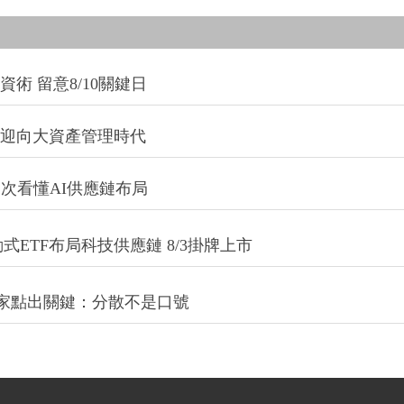
術 留意8/10關鍵日
信迎向大資產管理時代
一次看懂AI供應鏈布局
式ETF布局科技供應鏈 8/3掛牌上市
專家點出關鍵：分散不是口號