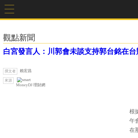
觀點新聞
白宮發言人：川郭會未談支持郭台銘在台
賴宏昌
撰文者
來源
MoneyDJ 理財網
根
午
在