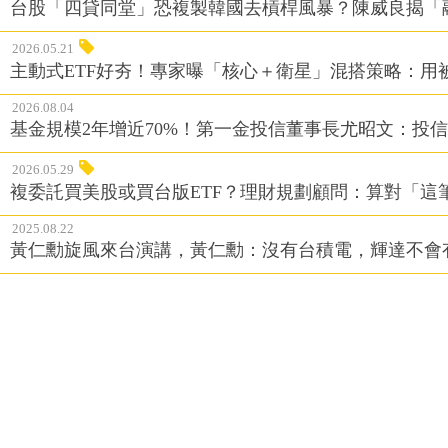
台股「四貸同堂」恐複製韓國去槓桿風暴？陳威良揭「
2026.05.21
主動式ETF好夯！專家曝「核心＋衛星」混搭策略：用
2026.08.04
基金規模2年增近70%！第一金投信董事長尤昭文：投
2026.05.29
複委託買美股或買台版ETF？理財規劃顧問：算對「這
2025.08.22
黃仁勳旋風來台演講，黃仁勳：沒有台積電，輝達不會