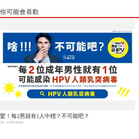
你可能會喜歡
驚！每2男就有1人中標？不可能吧？
PR・台灣癌症基金會