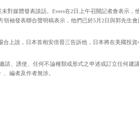
在會後並未對媒體發表談話。Evers在2日上午召開記者會
方領袖發表聯合聲明稿表示，他們已於5月2日與郭先生
y的造勢場合上說，日本首相安倍晉三告訴他，日本將在美國投
邀請、誘使、任何不論種類或形式之申述或訂立任何建
》、編者及作者無涉。