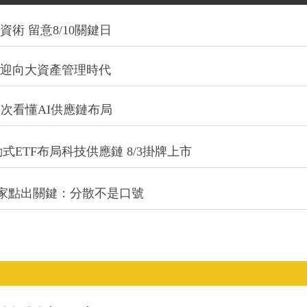
術 留意8/10關鍵日
信迎向大資產管理時代
一次看懂AI供應鏈布局
式ETF布局科技供應鏈 8/3掛牌上市
專家點出關鍵：分散不是口號