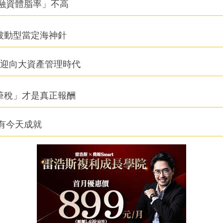
融資體脂率」不高
被動型當定海神針
信迎向大資產管理時代
筆稅」才是真正報酬
有今天成就