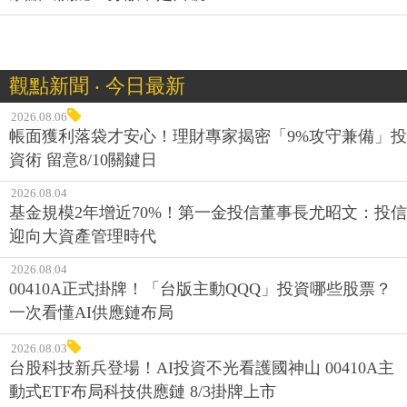
觀點新聞 ‧ 今日最新
2026.08.06
帳面獲利落袋才安心！理財專家揭密「9%攻守兼備」投
資術 留意8/10關鍵日
2026.08.04
基金規模2年增近70%！第一金投信董事長尤昭文：投信
迎向大資產管理時代
2026.08.04
00410A正式掛牌！「台版主動QQQ」投資哪些股票？
一次看懂AI供應鏈布局
2026.08.03
台股科技新兵登場！AI投資不光看護國神山 00410A主
動式ETF布局科技供應鏈 8/3掛牌上市