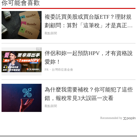
你可能會喜歡
複委託買美股或買台版ETF？理財規
劃顧問：算對「這筆稅」才是真正報
酬
觀點新聞
PR
伴侶和妳一起預防HPV，才有資格說
愛妳！
PR・台灣癌症基金會
為什麼我需要補稅？你可能犯了這些
錯，報稅常見3大誤區一次看
觀點新聞
Recommended by