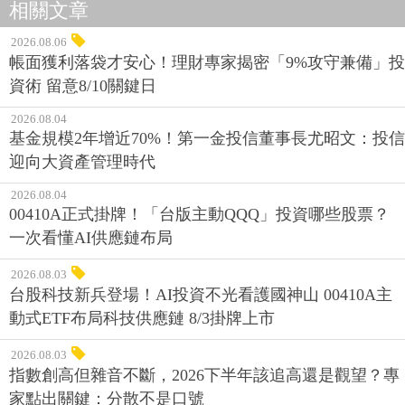
相關文章
2026.08.06
帳面獲利落袋才安心！理財專家揭密「9%攻守兼備」投
資術 留意8/10關鍵日
2026.08.04
基金規模2年增近70%！第一金投信董事長尤昭文：投信
迎向大資產管理時代
2026.08.04
00410A正式掛牌！「台版主動QQQ」投資哪些股票？
一次看懂AI供應鏈布局
2026.08.03
台股科技新兵登場！AI投資不光看護國神山 00410A主
動式ETF布局科技供應鏈 8/3掛牌上市
2026.08.03
指數創高但雜音不斷，2026下半年該追高還是觀望？專
家點出關鍵：分散不是口號