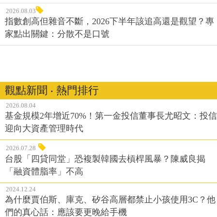
2026.08.03
指數創高但雜音不斷，2026下半年該追高還是觀望？專
家點出關鍵：分散不是口號
觀點新聞 ‧ 熱門排行
2026.08.04
基金規模2年增近70%！第一金投信董事長尤昭文：投信
迎向大資產管理時代
2026.07.28
台股「四貸同堂」恐複製韓國去槓桿風暴？陳威良揭
「融資體脂率」不高
2024.12.24
為什麼賈伯斯、庫克、矽谷高層都禁止小孩使用3C？他
們的真心話：應該要更晚給手機