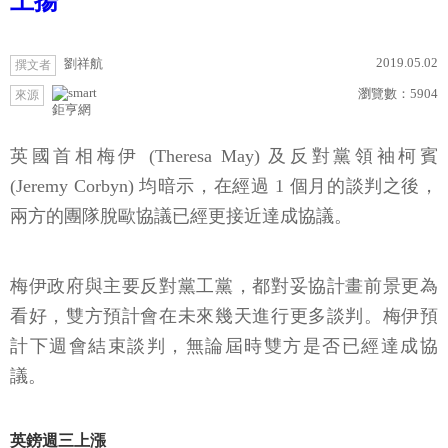
上揚
2019.05.02
劉祥航
撰文者
瀏覽數：
5904
來源
鉅亨網
英國首相梅伊 (Theresa May) 及反對黨領袖柯賓
(Jeremy Corbyn) 均暗示，在經過 1 個月的談判之後，
兩方的團隊脫歐協議已經更接近達成協議。
梅伊政府與主要反對黨工黨，都對妥協計畫前景更為
看好，雙方預計會在未來幾天進行更多談判。梅伊預
計下週會結束談判，無論屆時雙方是否已經達成協
議。
英鎊週三上漲