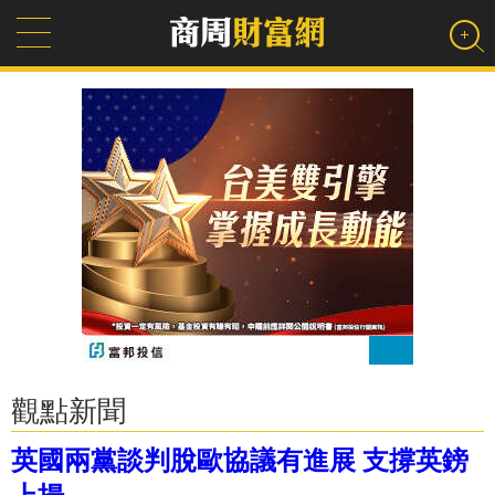
觀點新聞
英國兩黨談判脫歐協議有進展 支撐英鎊