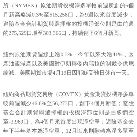
所（NYMEX）原油期貨投機淨多單較前週所創的6個
月新高略減0.3%至515,258口，為9週以來首度減少；
避險基金合計期貨與選擇權的投機淨部位則是由前週
的275,529口增至303,366口，持續創下6個月新高。
紐約原油期貨週線上漲0.3%，今年以來大漲41%，因
產油國減產以及美國對伊朗與委內瑞拉的制裁令供應
縮減。美國期貨市場4月19日因耶穌受難日休市一天。
紐約商品期貨交易所（COMEX）黃金期貨投機淨多單
較前週減少46.6%至56,273口，創下4個月新低；避險
基金合計期貨與選擇權的投機淨部位則是由多翻空
至-3,969口，為4個月來首度出現淨空單；避險基金去
年下半年基本為淨空單，12月以來則翻轉為淨多單至