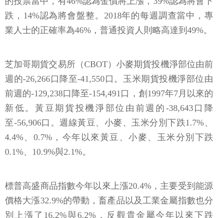
的投票當中，有46%認為金價將上漲，39%認為將會下
跌，14%認為將會盤整。2018年的每週調查當中，專
業人士的正確率為46%，普通投資人則略高達到49%。
芝加哥期貨交易所（CBOT）小麥期貨投機淨部位由前
週的-26,266口降至-41,550口。玉米期貨投機淨部位由
前週的-129,238口降至-154,491口，創1997年7月以來的
新低。黃豆期貨投機淨部位由前週的-38,643口降
至-56,906口。週線黃豆、小麥、玉米分別下跌1.7%、
4.4%、0.7%，今年以來黃豆、小麥、玉米分別下跌
0.1%、10.9%與2.1%。
標普高盛商品指數今年以來上漲20.4%，主要受到能源
價格大漲32.9%的帶動，畜產品以及工業金屬指數也分
別上漲了16.2%與6.2%，反觀貴金屬今年以來下跌