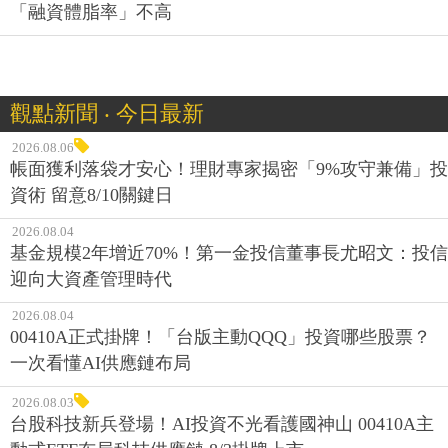
「融資體脂率」不高
觀點新聞 ‧ 今日最新
2026.08.06
帳面獲利落袋才安心！理財專家揭密「9%攻守兼備」投
資術 留意8/10關鍵日
2026.08.04
基金規模2年增近70%！第一金投信董事長尤昭文：投信
迎向大資產管理時代
2026.08.04
00410A正式掛牌！「台版主動QQQ」投資哪些股票？
一次看懂AI供應鏈布局
2026.08.03
台股科技新兵登場！AI投資不光看護國神山 00410A主