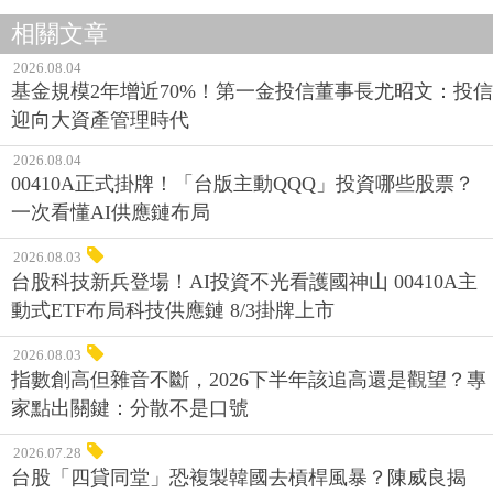
相關文章
2026.08.04
基金規模2年增近70%！第一金投信董事長尤昭文：投信
迎向大資產管理時代
2026.08.04
00410A正式掛牌！「台版主動QQQ」投資哪些股票？
一次看懂AI供應鏈布局
2026.08.03
台股科技新兵登場！AI投資不光看護國神山 00410A主
動式ETF布局科技供應鏈 8/3掛牌上市
2026.08.03
指數創高但雜音不斷，2026下半年該追高還是觀望？專
家點出關鍵：分散不是口號
2026.07.28
台股「四貸同堂」恐複製韓國去槓桿風暴？陳威良揭