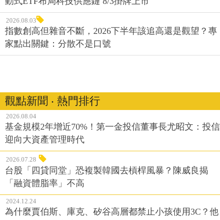
動式ETF布局科技供應鏈 8/3掛牌上市
2026.08.03
指數創高但雜音不斷，2026下半年該追高還是觀望？專
家點出關鍵：分散不是口號
觀點新聞 ‧ 熱門排行
2026.08.04
基金規模2年增近70%！第一金投信董事長尤昭文：投信
迎向大資產管理時代
2026.07.28
台股「四貸同堂」恐複製韓國去槓桿風暴？陳威良揭
「融資體脂率」不高
2024.12.24
為什麼賈伯斯、庫克、矽谷高層都禁止小孩使用3C？他