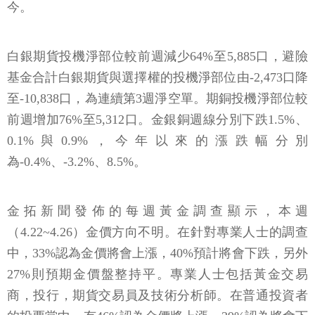
今。
白銀期貨投機淨部位較前週減少64%至5,885口，避險
基金合計白銀期貨與選擇權的投機淨部位由-2,473口降
至-10,838口，為連續第3週淨空單。期銅投機淨部位較
前週增加76%至5,312口。金銀銅週線分別下跌1.5%、
0.1%與0.9%，今年以來的漲跌幅分別
為-0.4%、-3.2%、8.5%。
金拓新聞發佈的每週黃金調查顯示，本週
（4.22~4.26）金價方向不明。在針對專業人士的調查
中，33%認為金價將會上漲，40%預計將會下跌，另外
27%則預期金價盤整持平。專業人士包括黃金交易
商，投行，期貨交易員及技術分析師。在普通投資者