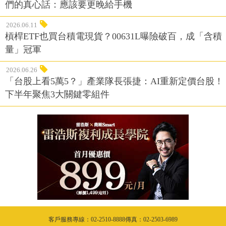
們的真心話：應該要更晚給手機
2026.06.11
槓桿ETF也買台積電現貨？00631L曝險破百，成「含積
量」冠軍
2026.06.26
「台股上看5萬5？」產業隊長張捷：AI重新定價台股！
下半年聚焦3大關鍵零組件
客戶服務專線：02-2510-8888傳真：02-2503-6989