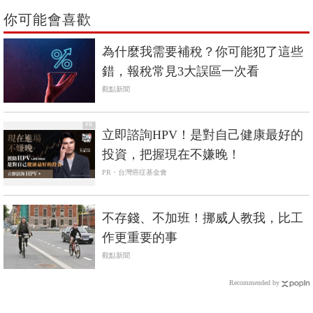
你可能會喜歡
為什麼我需要補稅？你可能犯了這些
錯，報稅常見3大誤區一次看
觀點新聞
PR
立即諮詢HPV！是對自己健康最好的
投資，把握現在不嫌晚！
PR・台灣癌症基金會
不存錢、不加班！挪威人教我，比工
作更重要的事
觀點新聞
Recommended by