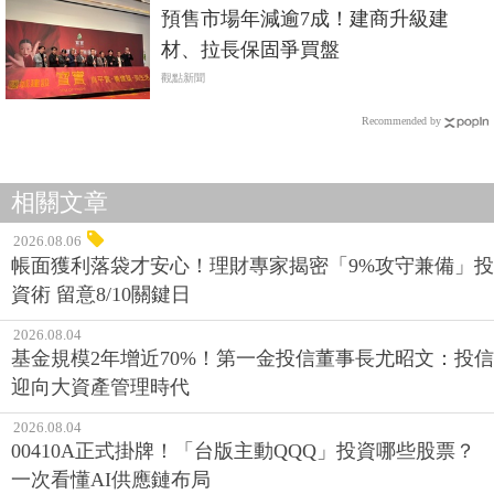
預售市場年減逾7成！建商升級建
材、拉長保固爭買盤
觀點新聞
Recommended by
相關文章
2026.08.06
帳面獲利落袋才安心！理財專家揭密「9%攻守兼備」投
資術 留意8/10關鍵日
2026.08.04
基金規模2年增近70%！第一金投信董事長尤昭文：投信
迎向大資產管理時代
2026.08.04
00410A正式掛牌！「台版主動QQQ」投資哪些股票？
一次看懂AI供應鏈布局