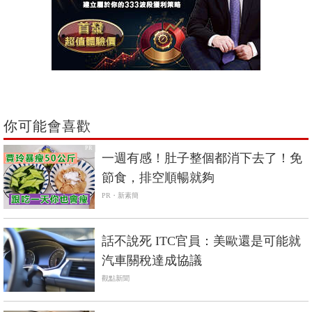
你可能會喜歡
PR
一週有感！肚子整個都消下去了！免
節食，排空順暢就夠
PR・新素簡
話不說死 ITC官員：美歐還是可能就
汽車關稅達成協議
觀點新聞