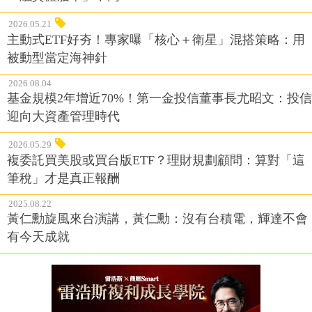
2026.05.21
主動式ETF好夯！專家曝「核心＋衛星」混搭策略：用
被動型當定海神針
2026.08.04
基金規模2年增近70%！第一金投信董事長尤昭文：投信
迎向大資產管理時代
2026.05.29
複委託買美股或買台版ETF？理財規劃顧問：算對「這
筆稅」才是真正報酬
2025.08.22
黃仁勳旋風來台演講，黃仁勳：沒有台積電，輝達不會
有今天成就