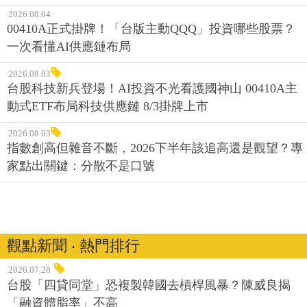
2026.08.04
00410A正式掛牌！「台版主動QQQ」投資哪些股票？
一次看懂AI供應鏈布局
2026.08.03
台股科技新兵登場！AI投資不光看護國神山 00410A主
動式ETF布局科技供應鏈 8/3掛牌上市
2026.08.03
指數創高但雜音不斷，2026下半年該追高還是觀望？專
家點出關鍵：分散不是口號
觀點新聞 ‧ 熱門排行
2026.07.28
台股「四貸同堂」恐複製韓國去槓桿風暴？陳威良揭
「融資體脂率」不高