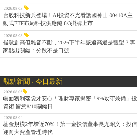
2026.08.03
台股科技新兵登場！AI投資不光看護國神山 00410A主
動式ETF布局科技供應鏈 8/3掛牌上市
2026.08.03
指數創高但雜音不斷，2026下半年該追高還是觀望？專
家點出關鍵：分散不是口號
觀點新聞 ‧ 今日最新
2026.08.06
帳面獲利落袋才安心！理財專家揭密「9%攻守兼備」投
資術 留意8/10關鍵日
2026.08.04
基金規模2年增近70%！第一金投信董事長尤昭文：投信
迎向大資產管理時代