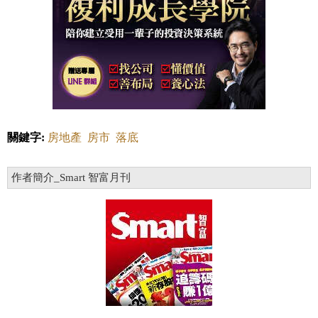
關鍵字:
房地產
房市
落底
作者簡介_Smart 智富月刊