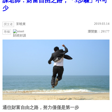
課老師：財富自由之路，「3步驟」不可
少
2019.03.14
宋曉東
撰文者
瀏覽數：
29177
專欄
財經好讀
通往財富自由之路，努力僅僅是第一步