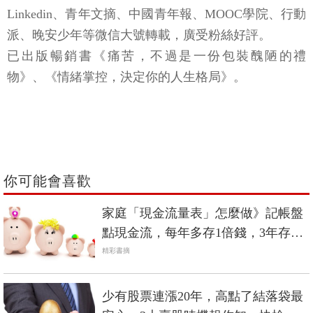
Linkedin、青年文摘、中國青年報、MOOC學院、行動
派、晚安少年等微信大號轉載，廣受粉絲好評。
已出版暢銷書《痛苦，不過是一份包裝醜陋的禮
物》、《情緒掌控，決定你的人生格局》。
你可能會喜歡
家庭「現金流量表」怎麼做》記帳盤
點現金流，每年多存1倍錢，3年存下
150萬
精彩書摘
少有股票連漲20年，高點了結落袋最