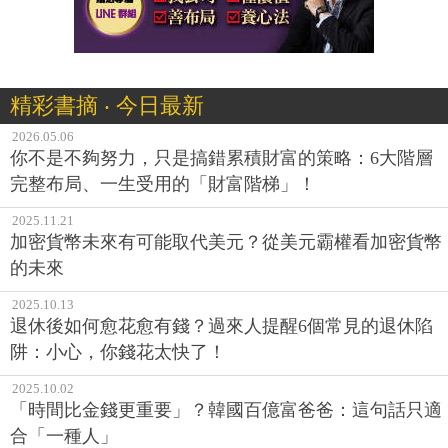
精彩書摘 ‧ 今日最新
2026.05.06
你不是不夠努力，只是搞錯累積財富的策略：6大階層
完整布局、一生受用的「財富階梯」！
2025.11.21
加密貨幣未來有可能取代美元？從美元霸權看加密貨幣
的未來
2025.10.13
退休後如何愈花愈有錢？過來人提醒6個常見的退休陷
阱：小心，你錢花太快了！
2025.10.02
「時間比金錢更重要」？韓國百億富爸爸：這句話只適
合「一種人」