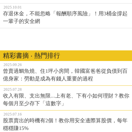
2025.10.01
存退休金，不能忽略「報酬順序風險」！用3桶金撐起
一輩子的安全網
精彩書摘 ‧ 熱門排行
2025.09.26
曾賣過鯛魚燒、住1坪小房間，韓國富爸爸從負債到百
億身家：勞動是成為有錢人重要的過程
2025.07.28
收入有限、支出無限...上有老、下有小如何理財？教你
每個月至少存下「這數字」
2025.07.16
股票賣出的時機有2個！教你用安全邊際算股價，每年
穩穩賺15%