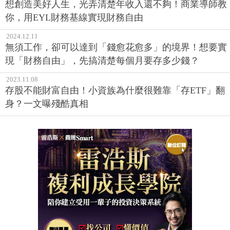
想創造美好人生，光弄清楚年收入還不夠！商業導師教
你，用EYL財務基線實現財務自由
2024.12.11
無須工作，卻可以達到「錢愈花愈多」的境界！想要實
現「財務自由」，先搞清楚每個月要存多少錢？
2023.11.08
存股不能財富自由！小資族為什麼很難靠「存ETF」翻
身？一文曝殘酷真相