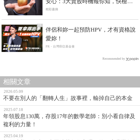
安心：3大賣股時機報你知，快檢視
手中持股
精彩書摘
PR
伴侶和妳一起預防HPV，才有資格說
愛妳！
PR・台灣癌症基金會
Recommended by
相關文章
2026.05.09
不要在別人的「翻轉人生」故事裡，輸掉自己的本金
2025.07.18
年領股息130萬，存股17年的數學老師：別小看自律及
複利的力量！
2025.04.19