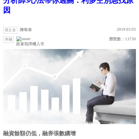
分析師3心法帶你過關：利多空別急找原
因
2019.03.05
陳唯泰
撰文者
瀏覽數：
13730
專欄
跟著我擇機入市
融資餘額仍低，融券張數續增