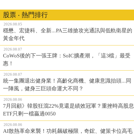
股票 ‧ 熱門排行
2026.08.05
穩懋、宏捷科、全新...PA三雄搶攻光通訊與低軌衛星的
黃金年代
2026.08.07
CoWoS後的下一張王牌：SoIC擴產潮，「這3檔」最受
惠！
2026.08.07
統一集團退出健身業！高齡化商機、健康意識抬頭...同
一陣風，健身三巨頭命運大不同？
2026.08.06
7月回顧》韓股狂瀉22%竟還是績效冠軍？重挫時高股息
ETF只剩一檔贏過0050
2026.08.06
AI散熱革命來襲！功耗飆破極限，奇鋐、健策卡位高毛