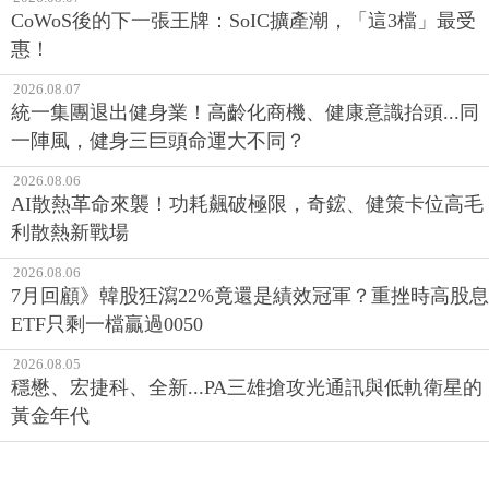
CoWoS後的下一張王牌：SoIC擴產潮，「這3檔」最受
惠！
2026.08.07
統一集團退出健身業！高齡化商機、健康意識抬頭...同
一陣風，健身三巨頭命運大不同？
2026.08.06
AI散熱革命來襲！功耗飆破極限，奇鋐、健策卡位高毛
利散熱新戰場
2026.08.06
7月回顧》韓股狂瀉22%竟還是績效冠軍？重挫時高股息
ETF只剩一檔贏過0050
2026.08.05
穩懋、宏捷科、全新...PA三雄搶攻光通訊與低軌衛星的
黃金年代