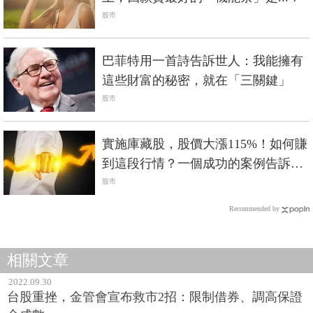
股市
巴菲特用一首詩告訴世人：我能擁有
這些財富的秘密，就在「三關鍵」
股市
實施庫藏股，股價大漲115%！如何賺
到這段行情？一個成功的案例告訴你
4大關鍵
股市
Recommended by
相關文章
2022.09.30
台股重挫，金管會宣布救市2招：限制借券、調高保證