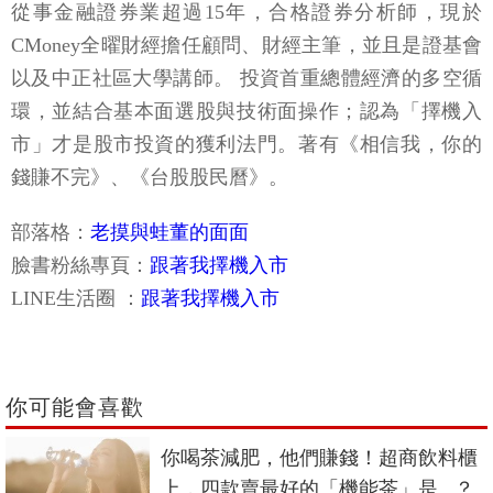
從事金融證券業超過15年，合格證券分析師，現於
CMoney全曜財經擔任顧問、財經主筆，並且是證基會
以及中正社區大學講師。 投資首重總體經濟的多空循
環，並結合基本面選股與技術面操作；認為「擇機入
市」才是股市投資的獲利法門。著有《相信我，你的
錢賺不完》、《台股股民曆》。
部落格：
老摸與蛙董的面面
臉書粉絲專頁：
跟著我擇機入市
LINE生活圈 ：
跟著我擇機入市
你可能會喜歡
你喝茶減肥，他們賺錢！超商飲料櫃
上，四款賣最好的「機能茶」是...？