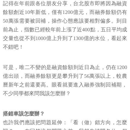
記得在年前跟各位朋友分享，台北股市即將因為融資
餘額創近10年新低，僅有1200億元，而融券餘額仍有
50萬張需要被回補，操作心態應該要相對偏多。到目
前為止，指數已經較年前上漲了近400點，五日平均成
交量也從不到1000億上升到了1300億的水位，看起來
不錯吧！
可是，唯二不變的是融資餘額到近日為止，仍在1200
億出頭，而融券餘額更是攀升到了56萬張以上，較農
曆新年之前還要高。眼看就要進入融券強制回補期，
不少同學都來問我該怎麼辦？
搭錯車該怎麼辦？
也許我們應該把問題延伸：「看（做）錯方向，怎麼