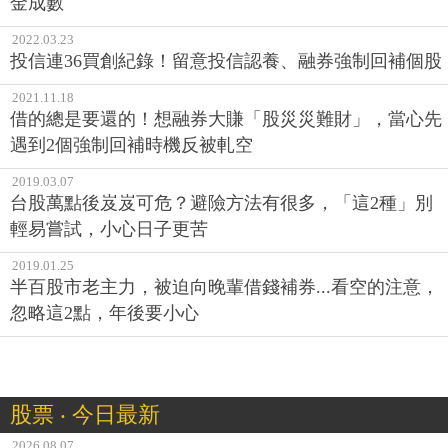
金成數
2022.03.23
投信連36買創紀錄！留意投信認養、融券強制回補個股
2021.11.18
借的總是要還的！想融券大賺「股災災難財」，當心先
遇到2個強制回補時機反被軋空
2019.03.07
台股萬點後岌岌可危？避險方法有很多，「這2種」別
輕易嘗試，小心日子更苦
2019.01.25
半百股市老主力，被迫向晚輩借錢補券...看空的注意，
忽略這2點，年後要小心
股票 ‧ 今日最新
2026.08.07