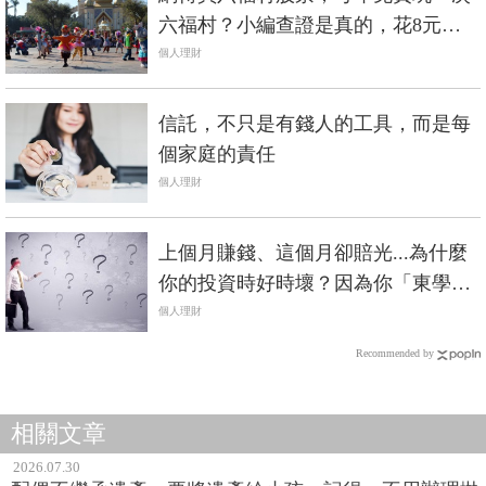
六福村？小編查證是真的，花8元買1
股也行
個人理財
信託，不只是有錢人的工具，而是每
個家庭的責任
個人理財
上個月賺錢、這個月卻賠光...為什麼
你的投資時好時壞？因為你「東學西
學」
個人理財
Recommended by
相關文章
2026.07.30