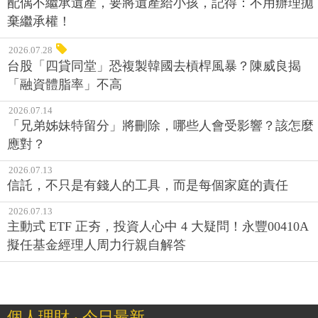
配偶不繼承遺產，要將遺產給小孩，記得：不用辦理拋
棄繼承權！
2026.07.28
台股「四貸同堂」恐複製韓國去槓桿風暴？陳威良揭
「融資體脂率」不高
2026.07.14
「兄弟姊妹特留分」將刪除，哪些人會受影響？該怎麼
應對？
2026.07.13
信託，不只是有錢人的工具，而是每個家庭的責任
2026.07.13
主動式 ETF 正夯，投資人心中 4 大疑問！永豐00410A
擬任基金經理人周力行親自解答
個人理財 ‧ 今日最新