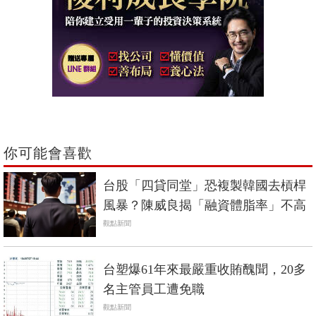
你可能會喜歡
台股「四貸同堂」恐複製韓國去槓桿
風暴？陳威良揭「融資體脂率」不高
觀點新聞
台塑爆61年來最嚴重收賄醜聞，20多
名主管員工遭免職
觀點新聞