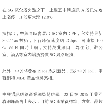
在 5G 概念股火熱之下，上週五中興通訊 A 股已先攻
上漲停，H 股更大漲 12.8%。
據指出，中興同時會展出 5G 室內 CPE，它支持最新
802.11ax 技術，下行峰值速度約 2Gbps，可連接 100
個 Wi-Fi 同時上網，支持萬兆網口，為住宅、辦公
室、酒店等室內場所提供 5G 網絡服務。
此外，中興將發布 Blade 系列新品，另外中興 IoT、車
聯網和 MBB 產品也將亮相。
中興通訊網路產業總監趙維鐸，22 日在 2019 工業互
聯網峰高會上表示，目前 5G 產業從標準、方案、晶片