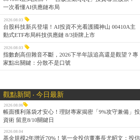
一次看懂AI供應鏈布局
2026.08.03
台股科技新兵登場！AI投資不光看護國神山 00410A主
動式ETF布局科技供應鏈 8/3掛牌上市
2026.08.03
指數創高但雜音不斷，2026下半年該追高還是觀望？專
家點出關鍵：分散不是口號
觀點新聞 ‧ 今日最新
2026.08.06
帳面獲利落袋才安心！理財專家揭密「9%攻守兼備」投
資術 留意8/10關鍵日
2026.08.04
基金規模2年增近70%！第一金投信董事長尤昭文：投信