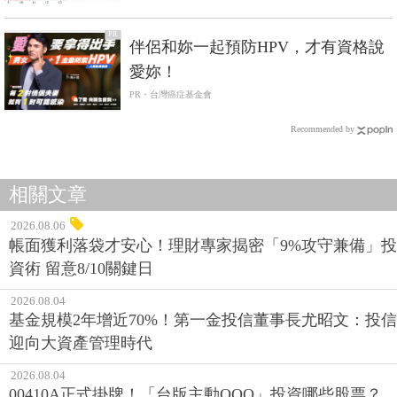
PR
伴侶和妳一起預防HPV，才有資格說
愛妳！
PR・台灣癌症基金會
Recommended by
相關文章
2026.08.06
帳面獲利落袋才安心！理財專家揭密「9%攻守兼備」投
資術 留意8/10關鍵日
2026.08.04
基金規模2年增近70%！第一金投信董事長尤昭文：投信
迎向大資產管理時代
2026.08.04
00410A正式掛牌！「台版主動QQQ」投資哪些股票？