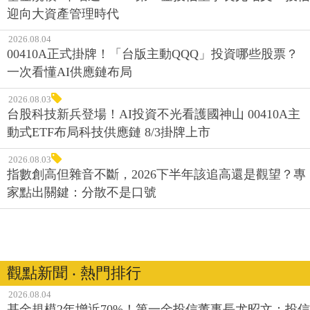
迎向大資產管理時代
2026.08.04
00410A正式掛牌！「台版主動QQQ」投資哪些股票？
一次看懂AI供應鏈布局
2026.08.03
台股科技新兵登場！AI投資不光看護國神山 00410A主
動式ETF布局科技供應鏈 8/3掛牌上市
2026.08.03
指數創高但雜音不斷，2026下半年該追高還是觀望？專
家點出關鍵：分散不是口號
觀點新聞 ‧ 熱門排行
2026.08.04
基金規模2年增近70%！第一金投信董事長尤昭文：投信