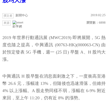
股均大漲
2019.02.25
新聞中心
撰文者
瀏覽數：
6898
來源
鉅亨網
2019 年世界行動通訊展 (MWC2019) 即將展開，5G 熱
度也隨之提高，中興通訊 (00763-HK)(000063-CN) 由
於預定發表 5G 手機，週一 (25 日) 早盤 A、H 股均大
漲。
中興通訊 H 股早盤在消息面刺激之下，一度衝高至港
幣 26.6 元，漲幅達 13%，但隨後也迅速滑落，但維持
4% 以上漲幅。A 股走勢同樣不弱，漲幅在 6-9% 附近
來回，至上午 11:20，仍有近 8% 的漲勢。