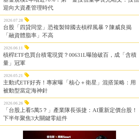
迎向大資產管理時代
2026.07.28
台股「四貸同堂」恐複製韓國去槓桿風暴？陳威良揭
「融資體脂率」不高
2026.06.11
槓桿ETF也買台積電現貨？00631L曝險破百，成「含積
量」冠軍
2026.05.21
主動式ETF好夯！專家曝「核心＋衛星」混搭策略：用
被動型當定海神針
2026.06.26
「台股上看5萬5？」產業隊長張捷：AI重新定價台股！
下半年聚焦3大關鍵零組件