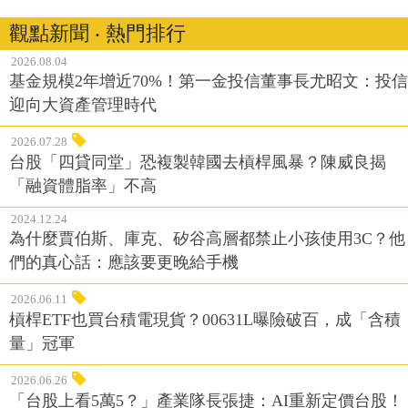
觀點新聞 ‧ 熱門排行
2026.08.04
基金規模2年增近70%！第一金投信董事長尤昭文：投信
迎向大資產管理時代
2026.07.28
台股「四貸同堂」恐複製韓國去槓桿風暴？陳威良揭
「融資體脂率」不高
2024.12.24
為什麼賈伯斯、庫克、矽谷高層都禁止小孩使用3C？他
們的真心話：應該要更晚給手機
2026.06.11
槓桿ETF也買台積電現貨？00631L曝險破百，成「含積
量」冠軍
2026.06.26
「台股上看5萬5？」產業隊長張捷：AI重新定價台股！