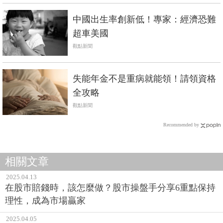
中國出生率創新低！專家：經濟恐難
超車美國
觀點新聞
失能年金不是重病就能領！請領資格
全攻略
觀點新聞
Recommended by
相關文章
2025.04.13
在股市賠錢時，該怎麼做？股市操盤手分享6重點保持
理性，成為市場贏家
2025.04.05