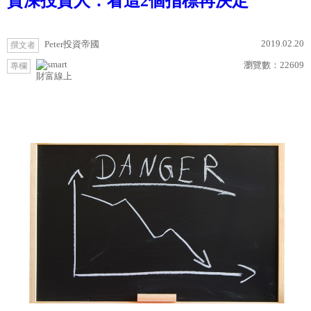
資深投資人：看這2個指標再決定
2019.02.20
Peter投資帝國
撰文者
瀏覽數：
22609
專欄
財富線上