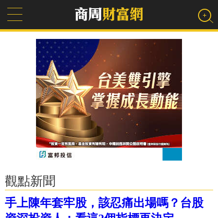
觀點新聞
手上陳年套牢股，該忍痛出場嗎？台股