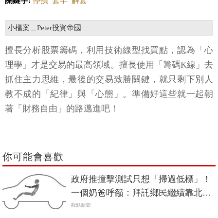
關鍵字:
停損
套牢
解套
小檔案＿Peter投資帝國
擅長分析股票籌碼，利用技術線型找買點，認為「心
理學」才是交易的最高領域。擅長使用「籌碼K線」去
抓住主力思維，最後的交易致勝關鍵，就只剩下別人
教不成的「紀律」與「心態」。準備好這些就一起朝
著「財務自由」的路邁進吧！
你可能會喜歡
政府推撞擊測試只想「掃過低標」！
一個奶爸呼籲：拜託鄉民繼續靠北政
府，不然「盡可能買進口車吧」
觀點新聞