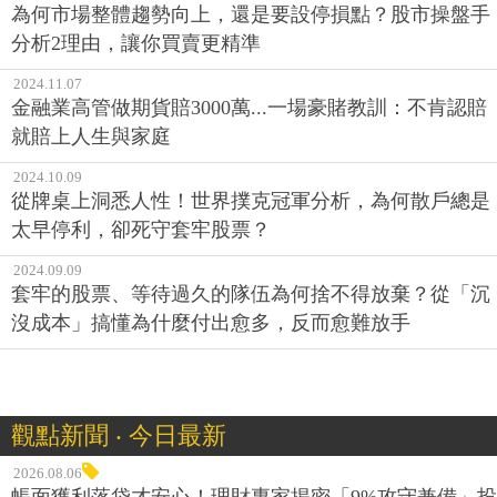
為何市場整體趨勢向上，還是要設停損點？股市操盤手
分析2理由，讓你買賣更精準
2024.11.07
金融業高管做期貨賠3000萬...一場豪賭教訓：不肯認賠
就賠上人生與家庭
2024.10.09
從牌桌上洞悉人性！世界撲克冠軍分析，為何散戶總是
太早停利，卻死守套牢股票？
2024.09.09
套牢的股票、等待過久的隊伍為何捨不得放棄？從「沉
沒成本」搞懂為什麼付出愈多，反而愈難放手
觀點新聞 ‧ 今日最新
2026.08.06