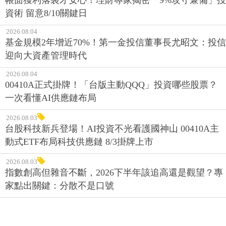
帳面獲利落袋才安心！理財專家揭密「9%攻守兼備」投
資術 留意8/10關鍵日
2026.08.04
基金規模2年增近70%！第一金投信董事長尤昭文：投信
迎向大資產管理時代
2026.08.04
00410A正式掛牌！「台版主動QQQ」投資哪些股票？
一次看懂AI供應鏈布局
2026.08.03
台股科技新兵登場！AI投資不光看護國神山 00410A主
動式ETF布局科技供應鏈 8/3掛牌上市
2026.08.03
指數創高但雜音不斷，2026下半年該追高還是觀望？專
家點出關鍵：分散不是口號