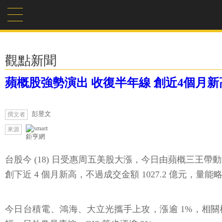
觀點新聞
蘋概股強勢演出 收復半年線 創近4個月新
彭昱文
撰文者
來源
鉅亨網
台股今 (18) 日受惠周五美股大漲，今日由蘋概三王帶動族群
創下近 4 個月新高，不過成交金額 1027.2 億元，量能
今日台積電、鴻海、大立光攜手上攻，漲逾 1%，相關