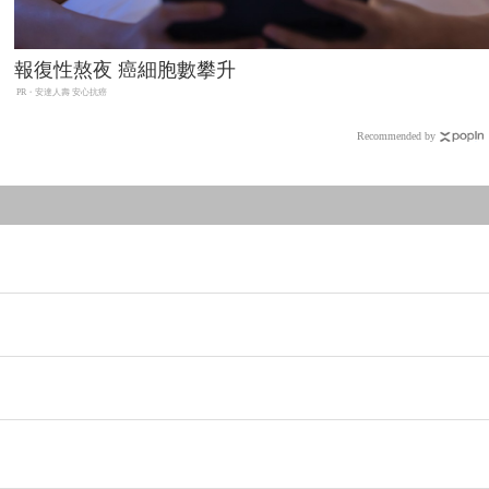
報復性熬夜 癌細胞數攀升
PR・安達人壽 安心抗癌
Recommended by