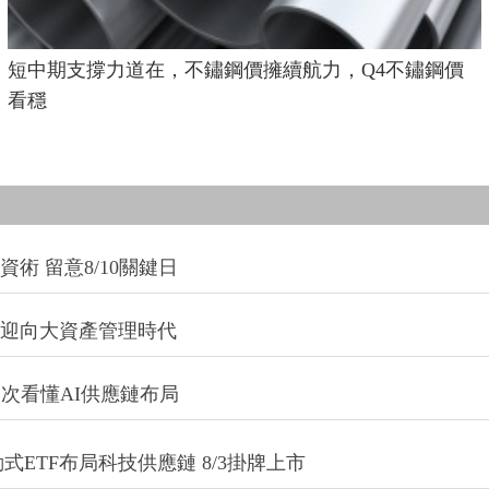
短中期支撐力道在，不鏽鋼價擁續航力，Q4不鏽鋼價
看穩
術 留意8/10關鍵日
信迎向大資產管理時代
一次看懂AI供應鏈布局
式ETF布局科技供應鏈 8/3掛牌上市