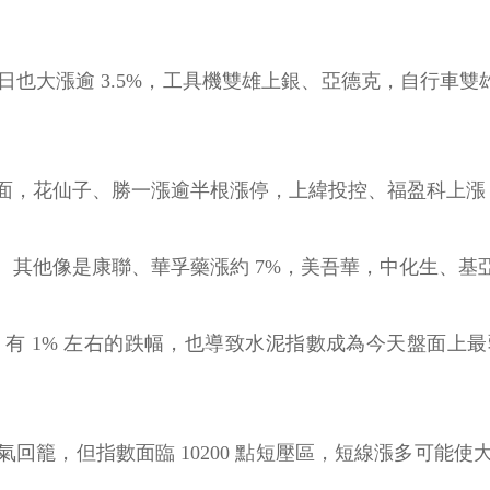
大漲逾 3.5%，工具機雙雄上銀、亞德克，自行車雙雄
，花仙子、勝一漲逾半根漲停，上緯投控、福盈科上漲 3%
、其他像是康聯、華孚藥漲約 7%，美吾華，中化生、基
 1% 左右的跌幅，也導致水泥指數成為今天盤面上最
回籠，但指數面臨 10200 點短壓區，短線漲多可能