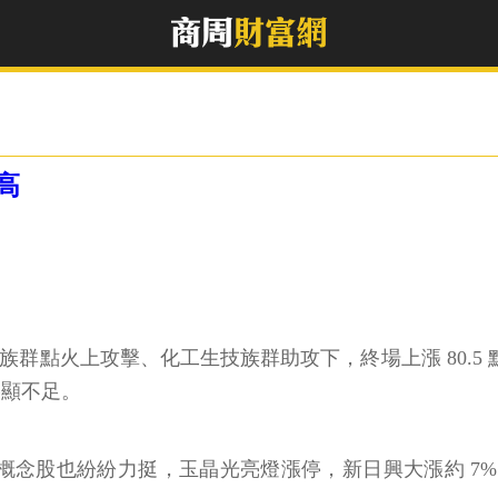
高
點火上攻擊、化工生技族群助攻下，終場上漲 80.5 點或 0.8
略顯不足。
概念股也紛紛力挺，玉晶光亮燈漲停，新日興大漲約 7%