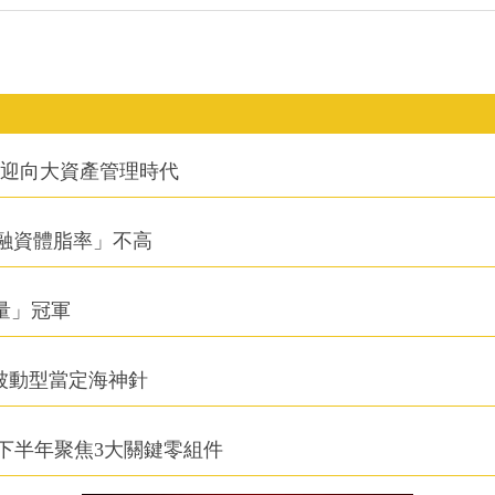
信迎向大資產管理時代
融資體脂率」不高
積量」冠軍
被動型當定海神針
下半年聚焦3大關鍵零組件