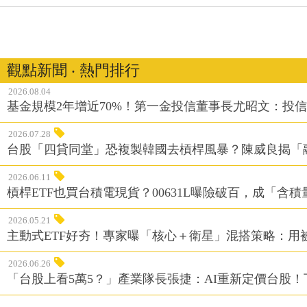
觀點新聞 ‧ 熱門排行
2026.08.04
基金規模2年增近70%！第一金投信董事長尤昭文：投
2026.07.28
台股「四貸同堂」恐複製韓國去槓桿風暴？陳威良揭「
2026.06.11
槓桿ETF也買台積電現貨？00631L曝險破百，成「含
2026.05.21
主動式ETF好夯！專家曝「核心＋衛星」混搭策略：用
2026.06.26
「台股上看5萬5？」產業隊長張捷：AI重新定價台股！