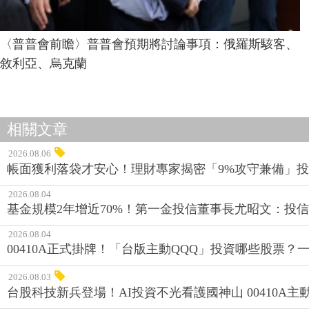
〈普普會前瞻〉普普會預期將討論事項：俄羅斯駭客、
敘利亞、烏克蘭
相關文章
2026.08.06
帳面獲利落袋才安心！理財專家揭密「9%攻守兼備」投資
2026.08.04
基金規模2年增近70%！第一金投信董事長尤昭文：投
2026.08.04
00410A正式掛牌！「台版主動QQQ」投資哪些股票？
2026.08.03
台股科技新兵登場！AI投資不光看護國神山 00410A主動