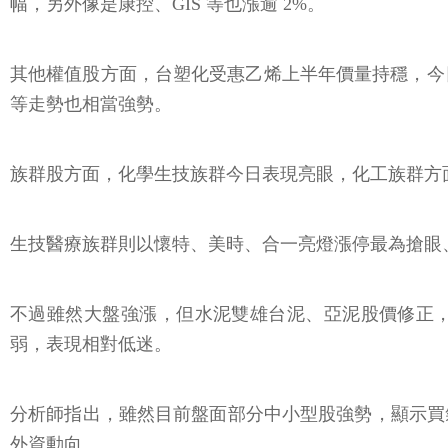
幅，另外像是康控、GIS 等也漲逾 2%。
其他權值股方面，台塑化受惠乙烯上半年價量持穩，今日也
等走勢也相當強勢。
族群股方面，化學生技族群今日表現亮眼，化工族群方面
生技醫療族群則以懷特、美時、合一亮燈漲停最為搶眼
不過雖然大盤強漲，但水泥雙雄台泥、亞泥股價修正，有
弱，表現相對低迷。
分析師指出，雖然目前盤面部分中小型股強勢，顯示買氣
外資動向。