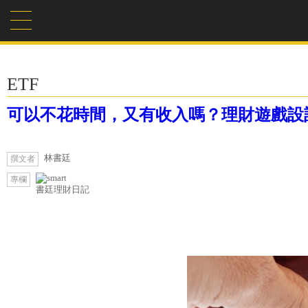
ETF
可以不花時間，又有收入嗎？理財遊戲設計
林書廷
撰文者
專欄
書廷理財日記