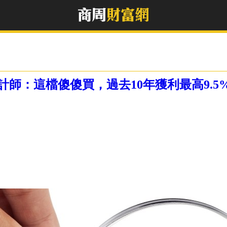
師：這檔傻傻買，過去10年獲利最高9.5