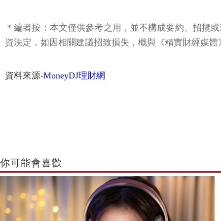
＊編者按：本文僅供參考之用，並不構成要約、招攬或
資決定，如因相關建議招致損失，概與《精實財經媒體
資料來源-
MoneyDJ理財網
你可能會喜歡