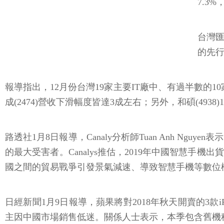
7.3
台灣
的先
報導指出，12月份台灣19家主要IT廠中、有過半數的10家
成(2474)營收下滑幅度皆達3成左右；另外，和碩(493
路透社1月8日報導，Canaly分析師Tuan Anh Ng
的最大受害者。Canalys推估，2019年中國智慧手
國之間的貿易戰爭引發景氣減速、導致智慧手機等數位
日經新聞1月9日報導，蘋果將對2018年秋天開賣的3款iPho
主因中國市場銷售低迷。關係人士表示，本季包含舊機種在內的整體