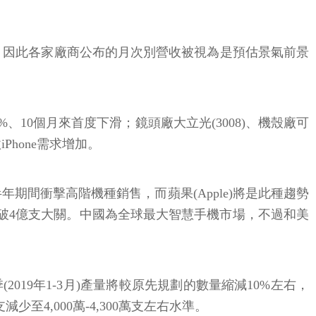
，因此各家廠商公布的月次別營收被視為是預估景氣前景
2%、10個月來首度下滑；鏡頭廠大立光(3008)、機殼廠可
Phone需求增加。
年上半年期間衝擊高階機種銷售，而蘋果(Apple)將是此種趨勢
首度跌破4億支大關。中國為全球最大智慧手機市場，不過和美
本季(2019年1-3月)產量將較原先規劃的數量縮減10%左右，
少至4,000萬-4,300萬支左右水準。