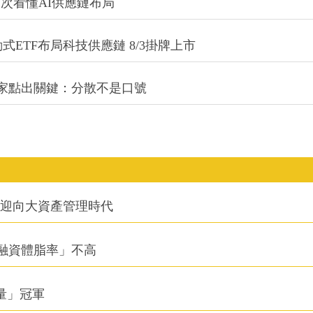
一次看懂AI供應鏈布局
式ETF布局科技供應鏈 8/3掛牌上市
專家點出關鍵：分散不是口號
信迎向大資產管理時代
融資體脂率」不高
積量」冠軍