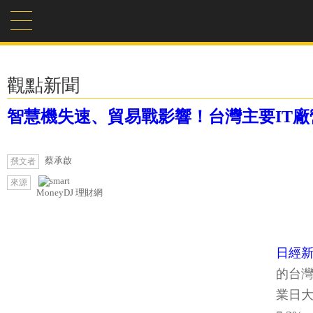
觀點新聞
智慧機失速、貿易戰影響！台灣主要IT廠
蔡承啟
撰文者
來源
MoneyDJ 理財網
日經新
的台灣
業日大