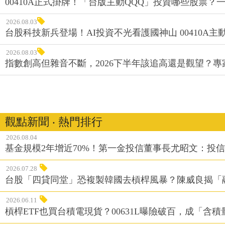
00410A正式掛牌！「台版主動QQQ」投資哪些股票？
2026.08.03
台股科技新兵登場！AI投資不光看護國神山 00410A主動
2026.08.03
指數創高但雜音不斷，2026下半年該追高還是觀望？
觀點新聞 ‧ 熱門排行
2026.08.04
基金規模2年增近70%！第一金投信董事長尤昭文：投
2026.07.28
台股「四貸同堂」恐複製韓國去槓桿風暴？陳威良揭「
2026.06.11
槓桿ETF也買台積電現貨？00631L曝險破百，成「含