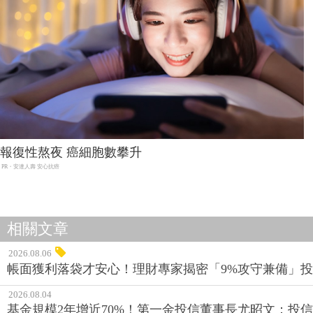
報復性熬夜 癌細胞數攀升
PR・安達人壽 安心抗癌
相關文章
2026.08.06
帳面獲利落袋才安心！理財專家揭密「9%攻守兼備」投資
2026.08.04
基金規模2年增近70%！第一金投信董事長尤昭文：投