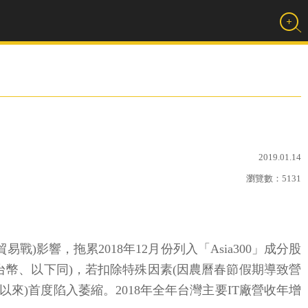
2019.01.14
瀏覽數：
5131
)影響，拖累2018年12月份列入「Asia300」成分股
億元(台幣、以下同)，若扣除特殊因素(因農曆春節假期導致營
1月以來)首度陷入萎縮。2018年全年台灣主要IT廠營收年增