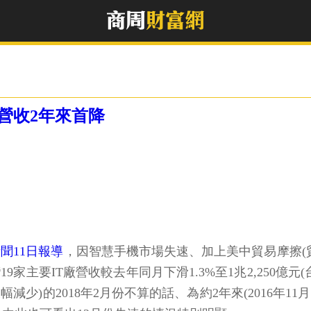
營收2年來首降
聞11日報導
，因智慧手機市場失速、加上美中貿易摩擦(貿易戰
19家主要IT廠營收較去年同月下滑1.3%至1兆2,250
幅減少)的2018年2月份不算的話、為約2年來(2016年1