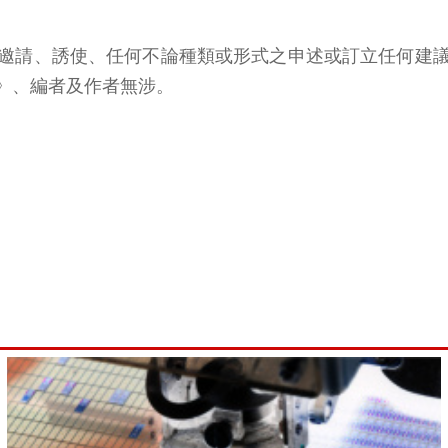
邀請、誘使、任何不論種類或形式之申述或訂立任何建
》、編者及作者無涉。