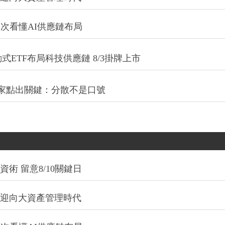
一次看懂AI供應鏈布局
式ETF布局科技供應鏈 8/3掛牌上市
專家點出關鍵：分散不是口號
術 留意8/10關鍵日
信迎向大資產管理時代