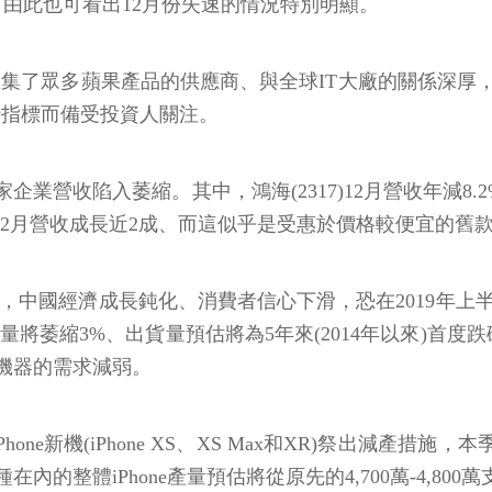
%，由此也可看出12月份失速的情況特別明顯。
匯集了眾多蘋果產品的供應商、與全球IT大廠的關係深厚
行指標而備受投資人關注。
企業營收陷入萎縮。其中，鴻海(2317)12月營收年減8.
8)12月營收成長近2成、而這似乎是受惠於價格較便宜的舊款i
uyen表示，中國經濟成長鈍化、消費者信心下滑，恐在2019
機出貨量將萎縮3%、出貨量預估將為5年來(2014年以來)
機器的需求減弱。
ne新機(iPhone XS、XS Max和XR)祭出減產措施，
iPhone產量預估將從原先的4,700萬-4,800萬支減