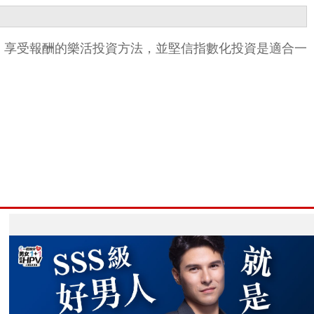
提倡追隨指數，享受報酬的樂活投資方法，並堅信指數化投資是適合一