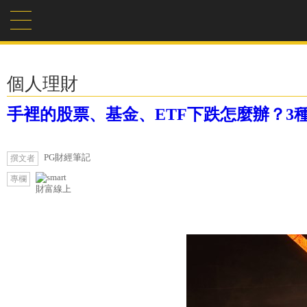
個人理財
手裡的股票、基金、ETF下跌怎麼辦？3
PG財經筆記
撰文者
專欄
財富線上