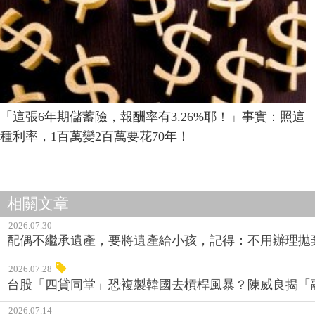
「這張6年期儲蓄險，報酬率有3.26%耶！」事實：照這
種利率，1百萬變2百萬要花70年！
相關文章
2026.07.30
配偶不繼承遺產，要將遺產給小孩，記得：不用辦理拋
2026.07.28
台股「四貸同堂」恐複製韓國去槓桿風暴？陳威良揭「
2026.07.14