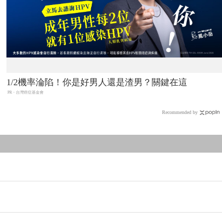
1/2機率淪陷！你是好男人還是渣男？關鍵在這
PR・台灣癌症基金會
Recommended by