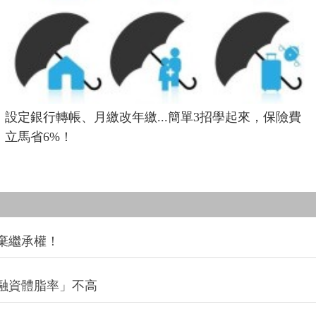
設定銀行轉帳、月繳改年繳...簡單3招學起來，保險費
立馬省6%！
棄繼承權！
融資體脂率」不高