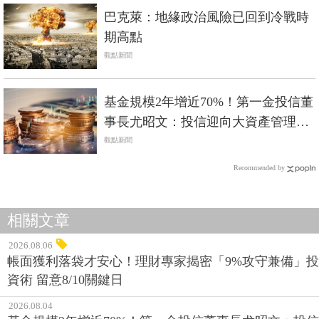
巴克萊：地緣政治風險已回到冷戰時
期高點
觀點新聞
基金規模2年增近70%！第一金投信董
事長尤昭文：投信迎向大資產管理時
代
觀點新聞
Recommended by
相關文章
2026.08.06
帳面獲利落袋才安心！理財專家揭密「9%攻守兼備」投
資術 留意8/10關鍵日
2026.08.04