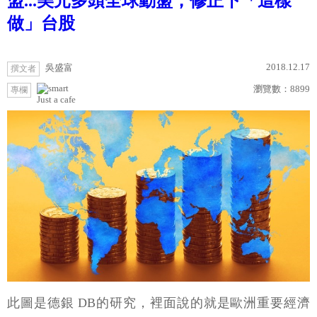
盟...美元多頭全球動盪，修正下「這樣
做」台股
2018.12.17
吳盛富
撰文者
瀏覽數：
8899
專欄
Just a cafe
此圖是德銀 DB的研究，裡面說的就是歐洲重要經濟