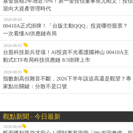
基金規模2年增近70%！第一金投信董事長尤昭文：投信
迎向大資產管理時代
2026.08.04
00410A正式掛牌！「台版主動QQQ」投資哪些股票？
一次看懂AI供應鏈布局
2026.08.03
台股科技新兵登場！AI投資不光看護國神山 00410A主
動式ETF布局科技供應鏈 8/3掛牌上市
2026.08.03
指數創高但雜音不斷，2026下半年該追高還是觀望？專
家點出關鍵：分散不是口號
觀點新聞 ‧ 今日最新
2026.08.06
帳面獲利落袋才安心！理財專家揭密「9%攻守兼備」投