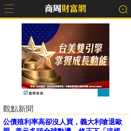
觀點新聞
公債殖利率高卻沒人買，義大利嗆退歐