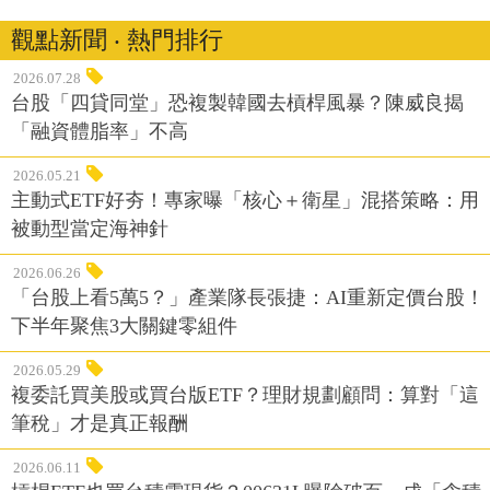
觀點新聞 ‧ 熱門排行
2026.07.28
台股「四貸同堂」恐複製韓國去槓桿風暴？陳威良揭
「融資體脂率」不高
2026.05.21
主動式ETF好夯！專家曝「核心＋衛星」混搭策略：用
被動型當定海神針
2026.06.26
「台股上看5萬5？」產業隊長張捷：AI重新定價台股！
下半年聚焦3大關鍵零組件
2026.05.29
複委託買美股或買台版ETF？理財規劃顧問：算對「這
筆稅」才是真正報酬
2026.06.11