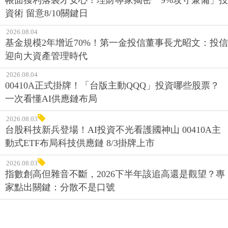
資術 留意8/10關鍵日
2026.08.04
基金規模2年增近70%！第一金投信董事長尤昭文：投信
迎向大資產管理時代
2026.08.04
00410A正式掛牌！「台版主動QQQ」投資哪些股票？
一次看懂AI供應鏈布局
2026.08.03
台股科技新兵登場！AI投資不光看護國神山 00410A主
動式ETF布局科技供應鏈 8/3掛牌上市
2026.08.03
指數創高但雜音不斷，2026下半年該追高還是觀望？專
家點出關鍵：分散不是口號