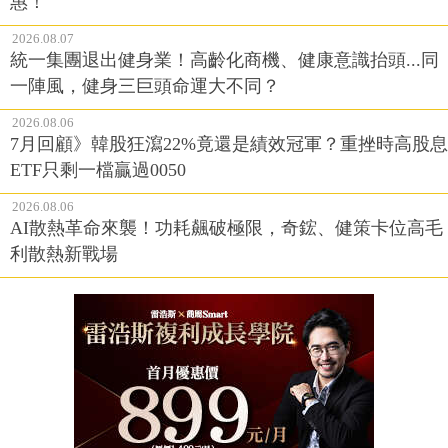
惠！
2026.08.07
統一集團退出健身業！高齡化商機、健康意識抬頭...同
一陣風，健身三巨頭命運大不同？
2026.08.06
7月回顧》韓股狂瀉22%竟還是績效冠軍？重挫時高股息
ETF只剩一檔贏過0050
2026.08.06
AI散熱革命來襲！功耗飆破極限，奇鋐、健策卡位高毛
利散熱新戰場