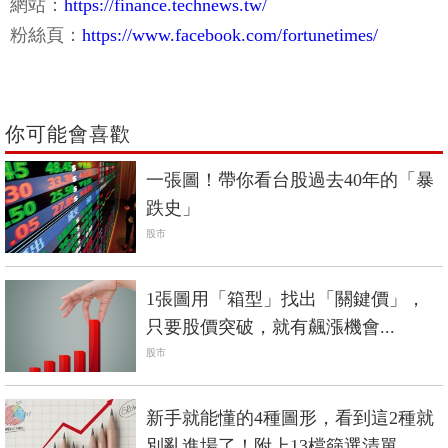
網站：
https://finance.technews.tw/
粉絲頁：
https://www.facebook.com/fortunetimes/
你可能會喜歡
一張圖！帶你看台股過去40年的「暴
跌史」
股市
1張圖用「箱型」找出「關鍵價」，
只要股價突破，就有飆漲機會...
股市
新手就能懂的4種圖形，看到這2種就
別亂進場了！附上13檔篩選清單