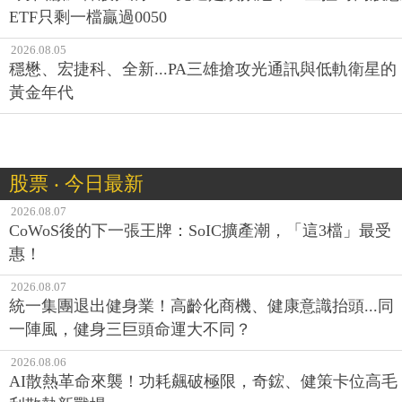
ETF只剩一檔贏過0050
2026.08.05
穩懋、宏捷科、全新...PA三雄搶攻光通訊與低軌衛星的
黃金年代
股票 ‧ 今日最新
2026.08.07
CoWoS後的下一張王牌：SoIC擴產潮，「這3檔」最受
惠！
2026.08.07
統一集團退出健身業！高齡化商機、健康意識抬頭...同
一陣風，健身三巨頭命運大不同？
2026.08.06
AI散熱革命來襲！功耗飆破極限，奇鋐、健策卡位高毛