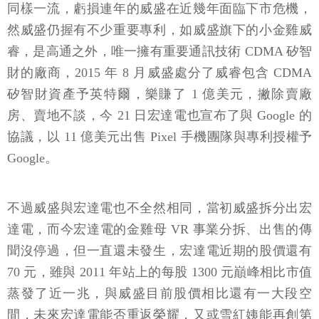
同樣一流，虧損連年的威盛在近幾年面臨下市危機，
然威盛仍握有不少重要專利，如威盛旗下的小金雞威
睿，是高通之外，唯一擁有重要通訊技術 CDMA 矽智
財的廠商，2015 年 8 月威盛處分了威睿包含 CDMA
矽智財資產予英特爾，樂賺了 1 億美元，撇除賣廠
房、賣地不談，今 21 日宏達電也宣布了與 Google 的
協議，以 11 億美元出售 Pixel 手機團隊與專利授權予
Google。
不過威盛與宏達電也不全然相同，當初威盛拆分出宏
達電，而今宏達電的金雞母 VR 事業分拆、出售的傳
聞沒停過，但一直還未發生，宏達電近期的股價還有
70 元，雖與 2011 年站上的每股 1300 元巔峰相比市值
蒸發了近一兆，與威盛目前股價相比還有一大段空
間，未來宏達電能否重返榮耀，又或雪紅姨能再創第