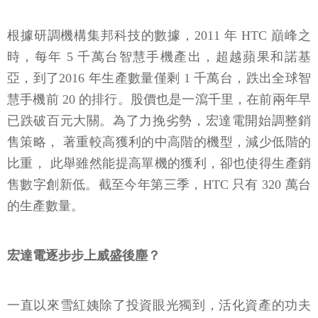
根據研調機構集邦科技的數據，2011 年 HTC 巔峰之
時，每年 5 千萬台智慧手機產出，超越蘋果和諾基
亞，到了2016 年生產數量僅剩 1 千萬台，跌出全球智
慧手機前 20 的排行。股價也是一瀉千里，在前兩年早
已跌破百元大關。為了力挽劣勢，宏達電開始調整銷
售策略， 著重較高獲利的中高階的機型，減少低階的
比重， 此舉雖然能提高單機的獲利，卻也使得生產銷
售數字創新低。截至今年第三季，HTC 只有 320 萬台
的生產數量。
宏達電逐步步上威盛後塵？
一直以來雪紅姨除了投資眼光獨到，活化資產的功夫