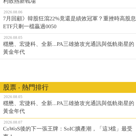
利散熱新戰場
2026.08.06
7月回顧》韓股狂瀉22%竟還是績效冠軍？重挫時高股息
ETF只剩一檔贏過0050
2026.08.05
穩懋、宏捷科、全新...PA三雄搶攻光通訊與低軌衛星的
黃金年代
股票 ‧ 熱門排行
2026.08.05
穩懋、宏捷科、全新...PA三雄搶攻光通訊與低軌衛星的
黃金年代
2026.08.07
CoWoS後的下一張王牌：SoIC擴產潮，「這3檔」最受