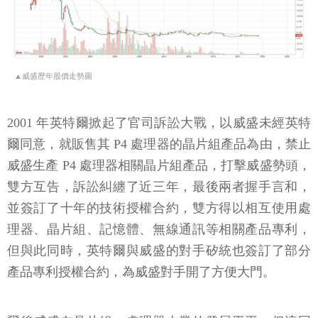
▲威盛歷年股價走勢圖
2001 年英特爾掀起了官司訴訟大戰，以威盛未經英特
爾同意，就販售其 P4 處理器的晶片組產品為由，禁止
威盛生產 P4 處理器相關晶片組產品，打擊威盛勢頭，
雙方互告，訴訟糾纏了近三年，最後兩者握手言和，
並簽訂了十年的技術授權合約，雙方得以相互使用處
理器、晶片組、記憶體、無線通訊等相關產品專利，
但與此同時，英特爾與威盛的對手矽統也簽訂了部分
產品專利授權合約，為威盛對手開了方便大門。