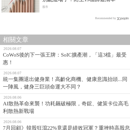
股市
Recommended by
相關文章
2026.08.07
CoWoS後的下一張王牌：SoIC擴產潮，「這3檔」最受
惠！
2026.08.07
統一集團退出健身業！高齡化商機、健康意識抬頭...同
一陣風，健身三巨頭命運大不同？
2026.08.06
AI散熱革命來襲！功耗飆破極限，奇鋐、健策卡位高毛
利散熱新戰場
2026.08.06
7月回顧》韓股狂瀉22%竟還是績效冠軍？重挫時高股息