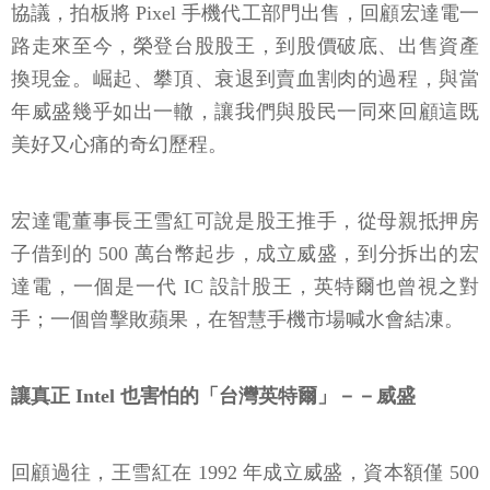
協議，拍板將 Pixel 手機代工部門出售，回顧宏達電一
路走來至今，榮登台股股王，到股價破底、出售資產
換現金。崛起、攀頂、衰退到賣血割肉的過程，與當
年威盛幾乎如出一轍，讓我們與股民一同來回顧這既
美好又心痛的奇幻歷程。
宏達電董事長王雪紅可說是股王推手，從母親抵押房
子借到的 500 萬台幣起步，成立威盛，到分拆出的宏
達電，一個是一代 IC 設計股王，英特爾也曾視之對
手；一個曾擊敗蘋果，在智慧手機市場喊水會結凍。
讓真正 Intel 也害怕的「台灣英特爾」－－威盛
回顧過往，王雪紅在 1992 年成立威盛，資本額僅 500