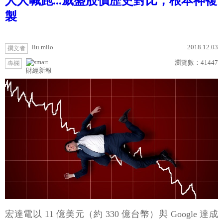
人人喊跑...威盛股價歷史對比，根本神複
製
liu milo
2018.12.03
撰文者
瀏覽數：
41447
專欄
財經新報
宏達電以 11 億美元（約 330 億台幣）與 Google 達成