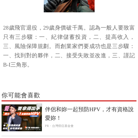
28歲飛官退役，29歲身價破千萬。認為一般人要致富
只有三步驟：一、紀律儲蓄投資，二、提高收入，
三、風險保障規劃。而創業家們要成功也是三步驟：
一、找到對的夥伴，二、接受失敗並改進，三、謹記
B-I三角形。
你可能會喜歡
PR
伴侶和妳一起預防HPV，才有資格說
愛妳！
PR・台灣癌症基金會