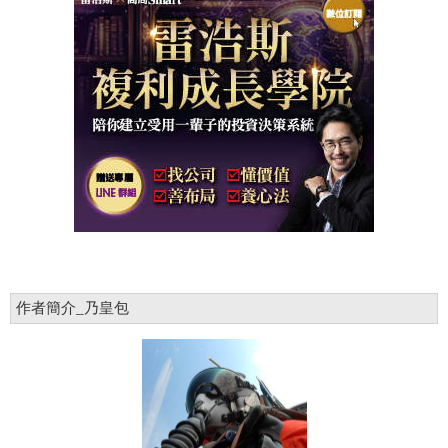
作者簡介_乃皇包