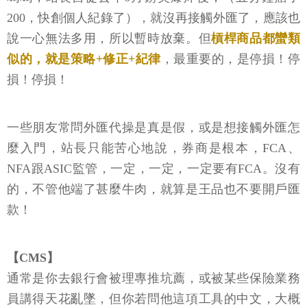
200，快創個人紀錄了），就沒再接觸外匯了，應該也
說一心無法多用，所以暫時放棄。但
槓桿商品都蠻類
似的，就是策略+修正+紀律
，最重要的，是停損！停
損！停損！
一些朋友常問外匯代操是真是假，或是想接觸外匯怎
麼入門，站長只能苦心地說，券商是根本，FCA、
NFA跟ASIC監管，一定，一定，一定要有FCA。沒有
的，不管他端了甚麼牛肉，就算是王品也不要開戶匯
款！
【CMS】
通常是你去銀行會被理專推坑薦，或被某些保險業務
員講得天花亂墜，但你若問他這項工具的中文，大概