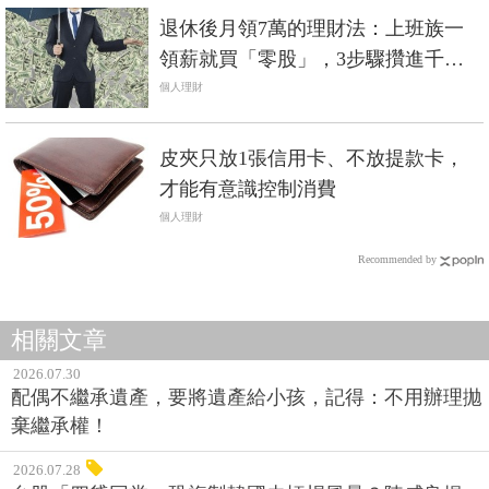
退休後月領7萬的理財法：上班族一
領薪就買「零股」，3步驟攢進千萬
資產
個人理財
皮夾只放1張信用卡、不放提款卡，
才能有意識控制消費
個人理財
Recommended by
相關文章
2026.07.30
配偶不繼承遺產，要將遺產給小孩，記得：不用辦理拋
棄繼承權！
2026.07.28