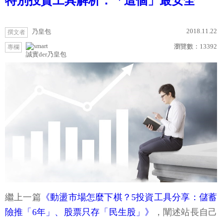
特別投資工具解析：「這個」最安全
2018.11.22
乃皇包
撰文者
瀏覽數：
13392
專欄
誠實der乃皇包
繼上一篇
《動盪市場怎麼下棋？5投資工具分享：儲蓄
險推「6年」、股票只存「民生股」》
，闡述站長自己