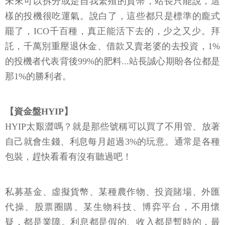
未來可以拆分或是自我繁殖的貨幣，站長只能說，這
樣的投機很吃運氣。說白了，這些都只是標準的龐式
罷了，ICO千百種，真正能活下去的，少之又少。拜
託，千萬別重壓退休金、借款又賣老婆的去投資，1%
的投機者代表背後99%的肥料...站長誠心期盼各位都是
那1%的勝利者。
【資金盤HYIP】
HYIP太艱澀嗎？就是那些號稱可以買了不用管、放著
自己就會生錢、利息每月超過3%的玩意。通常是各種
包裝，趕快看看有沒有聽過吧！
私募基金、虛擬貨幣、某種農作物、投資賭場、外匯
代操、股票圈購、某生物科技、博弈平台，不用懷
疑，都是業障。利息都是假的、收入都是暫時的，最