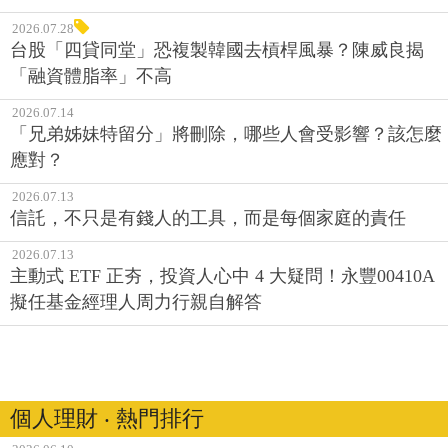
2026.07.28
台股「四貸同堂」恐複製韓國去槓桿風暴？陳威良揭
「融資體脂率」不高
2026.07.14
「兄弟姊妹特留分」將刪除，哪些人會受影響？該怎麼
應對？
2026.07.13
信託，不只是有錢人的工具，而是每個家庭的責任
2026.07.13
主動式 ETF 正夯，投資人心中 4 大疑問！永豐00410A
擬任基金經理人周力行親自解答
個人理財 ‧ 熱門排行