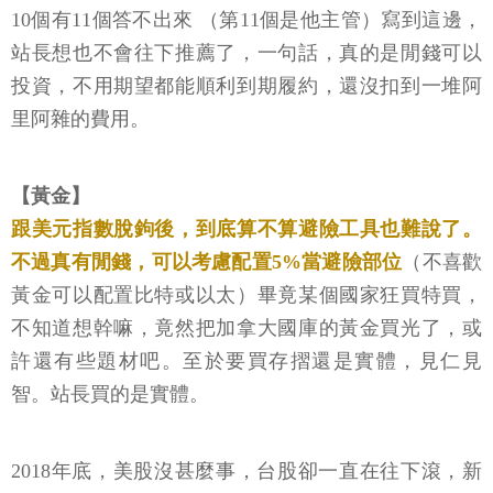
10個有11個答不出來 （第11個是他主管）寫到這邊，
站長想也不會往下推薦了，一句話，真的是閒錢可以
投資，不用期望都能順利到期履約，還沒扣到一堆阿
里阿雜的費用。
【黃金】
跟美元指數脫鉤後，到底算不算避險工具也難說了。
不過真有閒錢，可以考慮配置5%當避險部位
（不喜歡
黃金可以配置比特或以太）畢竟某個國家狂買特買，
不知道想幹嘛，竟然把加拿大國庫的黃金買光了，或
許還有些題材吧。至於要買存摺還是實體，見仁見
智。站長買的是實體。
2018年底，美股沒甚麼事，台股卻一直在往下滾，新