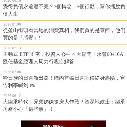
2026.06.10
覺得負債永遠還不完？3個轉念、5個行動，幫你擺脫負
債人生
2026.07.08
從釜山街頭看當地的消費真相，我們買的是東西，他們
買的是「感覺」!
2026.07.13
主動式 ETF 正夯，投資人心中 4 大疑問！永豐00410A
擬任基金經理人周力行親自解答
2026.07.08
哈日族的日圓新出路！國內首張日圓計價終身壽險，宣
告利率喊到3%
2026.06.12
大繼承時代，兄弟姊妹搶房大作戰？資深地政士：繼承
房產小心「這些事」！