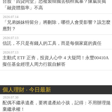
台股「四貸同堂」恐複製韓國去槓桿風暴？陳威良揭
「融資體脂率」不高
2026.07.14
「兄弟姊妹特留分」將刪除，哪些人會受影響？該怎麼
應對？
2026.07.13
信託，不只是有錢人的工具，而是每個家庭的責任
2026.07.13
主動式 ETF 正夯，投資人心中 4 大疑問！永豐00410A
擬任基金經理人周力行親自解答
個人理財 ‧ 今日最新
2026.07.30
配偶不繼承遺產，要將遺產給小孩，記得：不用辦理拋
棄繼承權！