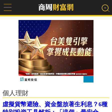
個人理財
虛擬貨幣避險、資金盤放著生利息？6種