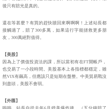
後只有賠光是真的。
還在等甚麼？有買的趕快贖回來啊啊啊！上述站長都
接觸過了，賠了300多萬，如果這行字能拯救更多朋
友，300萬絕對值得。
【美股】
因為上了價值投資法的課，所以當初有在FT開帳戶，
也交易了一小段時間。美股基本上各指標都穩定，雖
然VIX有飆高，但應該只是短期在盤整。中美貿易戰沒
到盡頭，美股不會弱。
【外匯】
嗚嗚，站長自從去年6月鎊美爆炸後，（五分鐘賠了