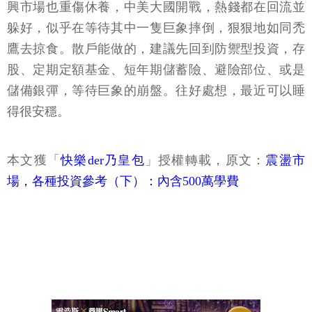
興市場也重傷休養，中美大國開戰，熱錢都在回流並
躲好，似乎在等待其中一隻巨象摔倒，狠狠地如同禿
鷹去掠食。散戶能做的，建議先回到防禦型投資，存
股、定期定額基金、短年期儲蓄險、避險部位、或是
儲備銀彈，等待巨象的崩盤。往好處想，最近可以睡
得很安穩。
本文獲「
快樂der乃皇包
」授權轉載，原文：
震盪市
場，各種投資參考（下）：內含500萬學費