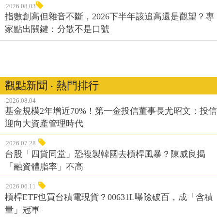
2026.08.03
指數創高但雜音不斷，2026下半年該追高還是觀望？專
家點出關鍵：分散不是口號
觀點新聞 ‧ 熱門排行
2026.08.04
基金規模2年增近70%！第一金投信董事長尤昭文：投信
迎向大資產管理時代
2026.07.28
台股「四貸同堂」恐複製韓國去槓桿風暴？陳威良揭
「融資體脂率」不高
2026.06.11
槓桿ETF也買台積電現貨？00631L曝險破百，成「含積
量」冠軍