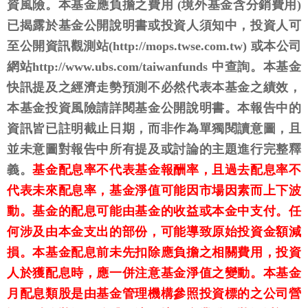
資風險。本基金應負擔之費用 (境外基金含分銷費用)
已揭露於基金公開說明書或投資人須知中，投資人可
至公開資訊觀測站(http://mops.twse.com.tw) 或本公司
網站http://www.ubs.com/taiwanfunds 中查詢。本基金
快訊提及之經濟走勢預測不必然代表本基金之績效，
本基金投資風險請詳閱基金公開說明書。本報告中的
資訊皆已註明截止日期，而非作為單獨閱讀意圖，且
並未意圖對報告中所有提及或討論的主題進行完整釋
義。
基金配息率不代表基金報酬率，且過去配息率不
代表未來配息率，基金淨值可能因市場因素而上下波
動。基金的配息可能由基金的收益或本金中支付。任
何涉及由本金支出的部份，可能導致原始投資金額減
損。本基金配息前未先扣除應負擔之相關費用，投資
人於獲配息時，應一併注意基金淨值之變動。本基金
月配息類股是由基金管理機構參照投資標的之公司營