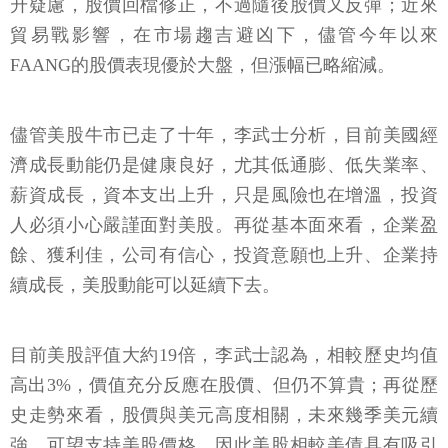
升疑慮，股價回檔修正，不過隨後股價又反彈；近來
貿易戰影響，在市場趨吉避凶下，儘管今年以來
FAANG的股價表現優於大盤，但漲幅已略縮減。
儘管美股牛市已走了十年，李武士分析，目前美國經
濟成長動能仍是健康良好，尤其低通膨、低失業率、
薪資成長，資本支出上升，只是風險也在增溫，投資
人必須小心嚴謹面對美股。再從基本面來看，企業盈
餘、獲利佳，公司有信心，投資意願也上升、企業持
續成長，美股動能可以延續下去。
目前美股評值大約19倍，李武士認為，相較歷史均值
高出3%，價值充分反應在股價、但仍不算貴；再從歷
史走勢來看，股價與美元高度相關，未來幾季美元續
強，可望支持美股價格，因此美股相較美債具有吸引