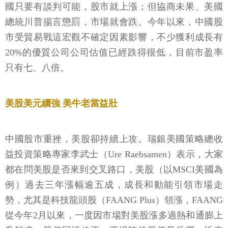
國只要有談判可能，股市就上漲；但協商未果、美國
總統川普揚言懲罰，市場就會跌。今年以來，中國股
市受貿易戰這宏觀不確定因素影響，不少獲利成長有
20%的優質公司公司估值已經跌得很低，目前市盈率
只有七、八倍。
美股美元續強 美牛老當益壯
中國股市重挫，美股卻持續上攻。瑞銀美國策略總收
益投資策略專家李武士（Ure Raebsamen）表示，大家
都在問美股是否來到交叉路口，美股（以MSCI美國為
例）過去三年漲幅逾五成，成長和動能引領市場走
勢，尤其是科技龍頭股（FAANG Plus）領漲，FAANG
從今年2月以來，一度因市場對美股漲多過熱和通膨上