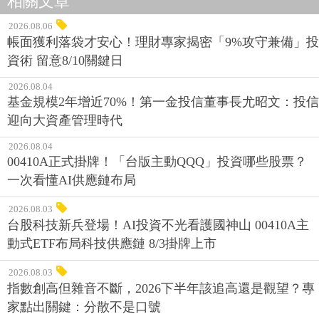
相關文章
2026.08.06
帳面獲利落袋才安心！理財專家揭密「9%攻守兼備」投
資術 留意8/10關鍵日
2026.08.04
基金規模2年增近70%！第一金投信董事長尤昭文：投信
迎向大資產管理時代
2026.08.04
00410A正式掛牌！「台版主動QQQ」投資哪些股票？
一次看懂AI供應鏈布局
2026.08.03
台股科技新兵登場！AI投資不光看護國神山 00410A主
動式ETF布局科技供應鏈 8/3掛牌上市
2026.08.03
指數創高但雜音不斷，2026下半年該追高還是觀望？專
家點出關鍵：分散不是口號