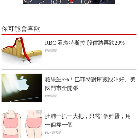
你可能會喜歡
RBC 看衰特斯拉 股價將再跌20%
觀點新聞
蘋果飆5%！巴菲特對庫藏股叫好、美
國門市全開張
觀點新聞
PR
肚腩一抓一大把，只需1個雞蛋，用
一個瘦一個
PR・新素簡