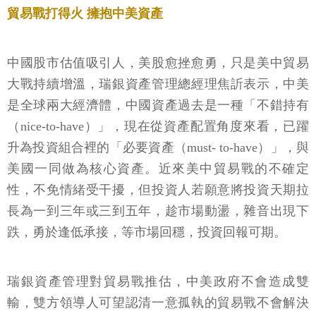
貿易戰打得火 擁抱中美資產
中國股市估值吸引人，美股愈挫愈勇，只是美中貿易
大戰持續增溫，瑞銀資產管理總經理焦訢表示，中美
是全球兩大經濟體，中國資產過去是一種「不錯持有
（nice-to-have）」，現在從資產配置角度來看，已躍
升為投資組合裡的「必要資產（must- to-have）」，與
美國一同做為核心資產。近來美中貿易戰的不確定
性，不免情緒受干擾，但投資人若願意將投資天期拉
長為一到三年或三到五年，趁市場動盪，雜音出現下
跌，勇於逢低承接，等市場回穩，投資回報可期。
瑞銀資產管理對貿易戰推估，中美政府不會造成雙
輸，雙方領導人可望認清一意孤執的貿易戰不會解決