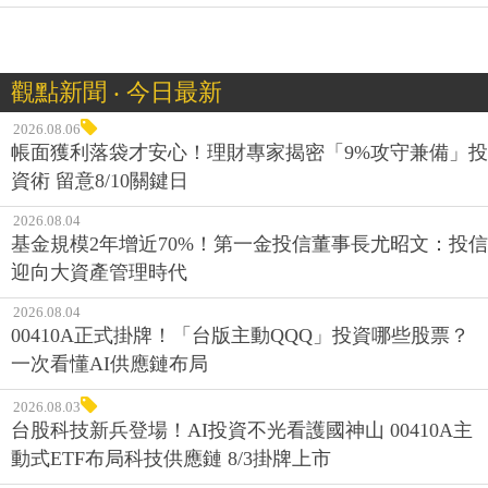
觀點新聞 ‧ 今日最新
2026.08.06
帳面獲利落袋才安心！理財專家揭密「9%攻守兼備」投
資術 留意8/10關鍵日
2026.08.04
基金規模2年增近70%！第一金投信董事長尤昭文：投信
迎向大資產管理時代
2026.08.04
00410A正式掛牌！「台版主動QQQ」投資哪些股票？
一次看懂AI供應鏈布局
2026.08.03
台股科技新兵登場！AI投資不光看護國神山 00410A主
動式ETF布局科技供應鏈 8/3掛牌上市