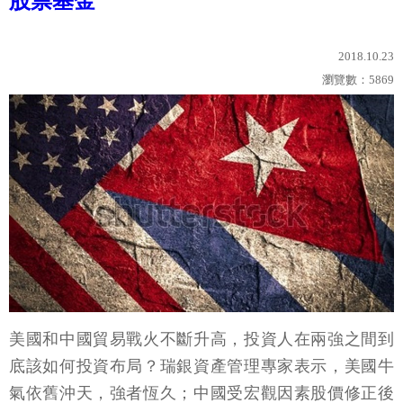
股票基金
2018.10.23
瀏覽數：
5869
美國和中國貿易戰火不斷升高，投資人在兩強之間到
底該如何投資布局？瑞銀資產管理專家表示，美國牛
氣依舊沖天，強者恆久；中國受宏觀因素股價修正後