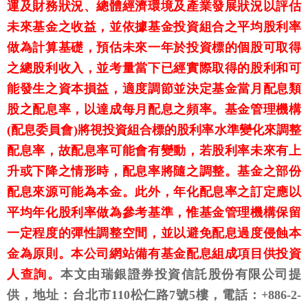
運及財務狀況、總體經濟環境及產業發展狀況以評估
未來基金之收益，並依據基金投資組合之平均股利率
做為計算基礎，預估未來一年於投資標的個股可取得
之總股利收入，並考量當下已經實際取得的股利和可
能發生之資本損益，適度調節並決定基金當月配息類
股之配息率，以達成每月配息之頻率。基金管理機構
(配息委員會)將視投資組合標的股利率水準變化來調整
配息率，故配息率可能會有變動，若股利率未來有上
升或下降之情形時，配息率將隨之調整。基金之部份
配息來源可能為本金。此外，年化配息率之訂定應以
平均年化股利率做為參考基準，惟基金管理機構保留
一定程度的彈性調整空間，並以避免配息過度侵蝕本
金為原則。本公司網站備有基金配息組成項目供投資
人查詢。
本文由瑞銀證券投資信託股份有限公司提
供，地址：台北市110松仁路7號5樓，電話：+886-2-