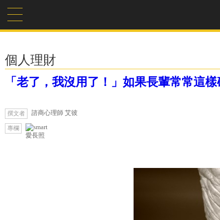
個人理財
「老了，我沒用了！」如果長輩常常這樣
諮商心理師 艾彼
撰文者
專欄
愛長照