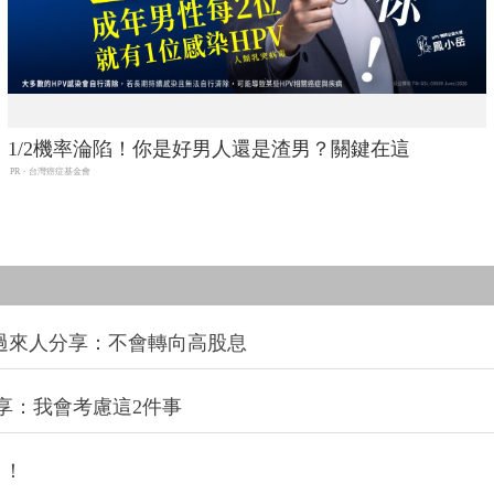
1/2機率淪陷！你是好男人還是渣男？關鍵在這
PR・台灣癌症基金會
過來人分享：不會轉向高股息
享：我會考慮這2件事
」！