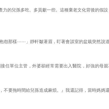
產力的兒孫多吃、多貢獻一些。這種棄老文化背後的假設
抱怨那樣⋯⋯」靜軒皺著眉，盯著會談室的盆栽突然說
剛接任單位主管，外婆卻經常需要出入醫院，好強的母親
，不要拖時間給兒孫造成麻煩。』我還記得，當時媽媽