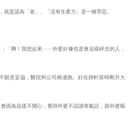
，就是認為「老」、「沒有生產力」是一種罪惡。
道：「啊！我想起來⋯⋯外婆好像也是會這樣碎念的人，
不願意妥協，醫院和公司兩邊跑。好在靜軒當時剛升大
還會因為這樣不開心，覺得外婆不該講喪氣話，跟外婆嘔