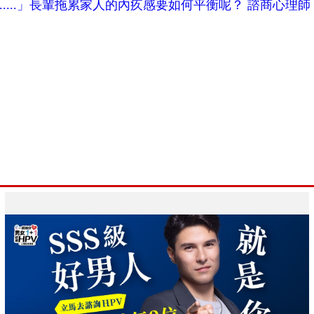
.....」長輩拖累家人的內疚感要如何平衡呢？ 諮商心理師