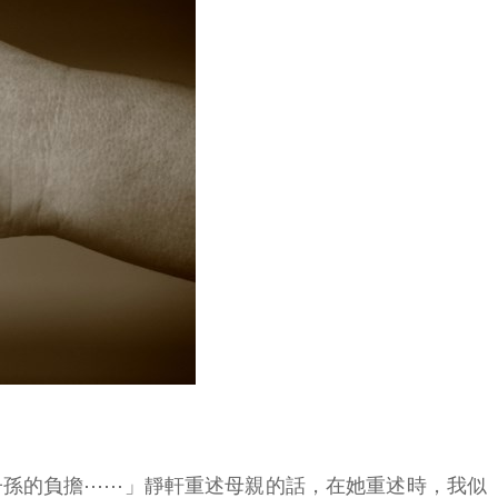
子孫的負擔⋯⋯」靜軒重述母親的話，在她重述時，我似