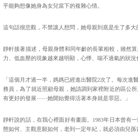
乎能夠想像她身為女兒當下的複雜心情。
這句話很悲觀，不禁讓人想問，她母親到底是生了多大
靜軒接著描述，母親身體和同年齡的長輩相較，雖然算
力、低血壓的現象越來越明顯，心悸、喘不過氣的狀況
「這個月才過一半，媽媽已經進出醫院2次了。每次進
務員，為了就近照顧母親，她請調到家裡附近的區公所
有更好的發展⋯⋯她開始覺得活著本身就是罪惡。」
靜軒說的話，在我心裡面好有畫面。1983年日本曾
態如何、主觀意願如何，老到一定年紀，就必須由兒孫