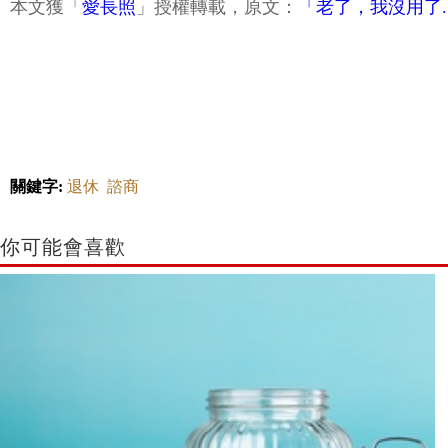
本文獲「
愛長照
」授權轉載，原文：
「老了，我沒用了.
關鍵字:
退休
諮商
你可能會喜歡