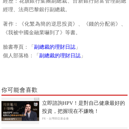
經歷：花旗銀行集團副總裁、台新銀行財富管理副總
經理、法商巴黎銀行副總裁。
著作：《化繁為簡的逆思投資》、《錢的分配術》、
《我被中國金融業嚇到了》等書。
臉書專頁：「
副總裁的理財日誌
」
個人部落格：「
副總裁的理財日誌
」
你可能會喜歡
PR
立即諮詢HPV！是對自己健康最好的
投資，把握現在不嫌晚！
PR・台灣癌症基金會