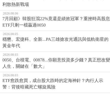
利散熱新戰場
2026.08.06
7月回顧》韓股狂瀉22%竟還是績效冠軍？重挫時高股息
ETF只剩一檔贏過0050
2026.08.05
穩懋、宏捷科、全新...PA三雄搶攻光通訊與低軌衛星的
黃金年代
2026.08.03
0050、台積電、00878...你願意投資多少錢？真正想改變
人生，關鍵在「數大」
2026.08.03
ETF愈跌愈買，成台股大跌時的定海神針？內行人示
警：背後暗藏死亡螺旋風險