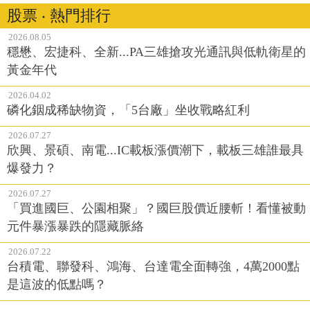
股票 ‧ 熱門排行
2026.08.05
穩懋、宏捷科、全新...PA三雄搶攻光通訊與低軌衛星的
黃金年代
2026.04.02
磷化銦成稀缺物資，「5台廠」坐收戰略紅利
2026.07.27
欣興、景碩、南電...IC載板漲價潮下，載板三雄誰最具
爆發力？
2026.07.27
「買進國巨、公園相聚」？國巨股價近腰斬！看懂被動
元件暴漲暴跌的隱藏脈絡
2026.07.22
台積電、聯發科、鴻海、台達電全面轉強，4萬2000點
是這波的低點嗎？