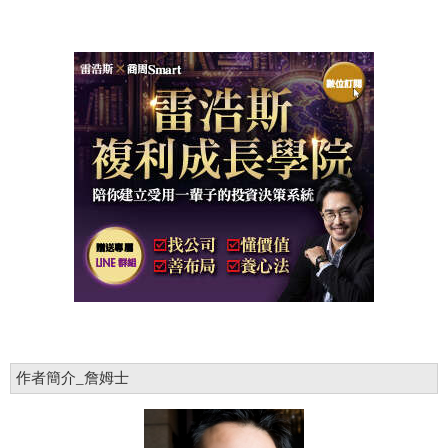
作者簡介_詹姆士