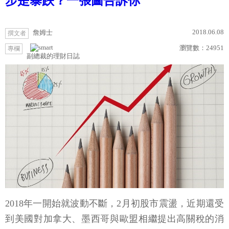
步是暴跌？一張圖告訴你
2018.06.08
詹姆士
撰文者
瀏覽數：
24951
專欄
副總裁的理財日誌
2018年一開始就波動不斷，2月初股市震盪，近期還受
到美國對加拿大、墨西哥與歐盟相繼提出高關稅的消