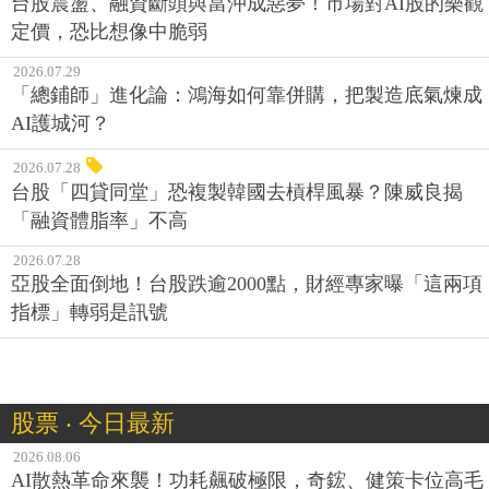
台股震盪、融資斷頭與當沖成惡夢！市場對AI股的樂觀
定價，恐比想像中脆弱
2026.07.29
「總鋪師」進化論：鴻海如何靠併購，把製造底氣煉成
AI護城河？
2026.07.28
台股「四貸同堂」恐複製韓國去槓桿風暴？陳威良揭
「融資體脂率」不高
2026.07.28
亞股全面倒地！台股跌逾2000點，財經專家曝「這兩項
指標」轉弱是訊號
股票 ‧ 今日最新
2026.08.06
AI散熱革命來襲！功耗飆破極限，奇鋐、健策卡位高毛