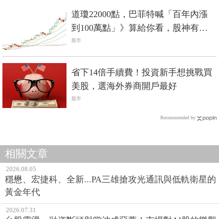
道瓊22000點，巴菲特喊「百年內漲
到100萬點」》算給你看，股神有憑
有據，不是老番顛
股市
省下14倍手續費！投資新手想挑戰買
美股，選海外券商開戶最好
股市
Recommended by
相關文章
2026.08.05
穩懋、宏捷科、全新...PA三雄搶攻光通訊與低軌衛星的
黃金年代
2026.07.31