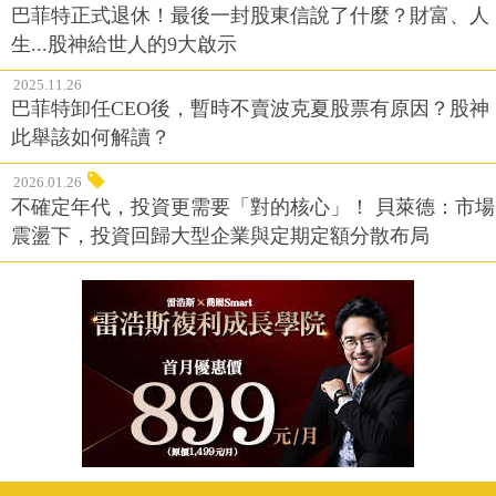
巴菲特正式退休！最後一封股東信說了什麼？財富、人
生...股神給世人的9大啟示
2025.11.26
巴菲特卸任CEO後，暫時不賣波克夏股票有原因？股神
此舉該如何解讀？
2026.01.26
不確定年代，投資更需要「對的核心」！ 貝萊德：市場
震盪下，投資回歸大型企業與定期定額分散布局