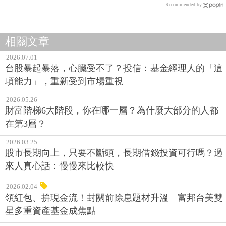
Recommended by
相關文章
2026.07.01
台股暴起暴落，心臟受不了？投信：基金經理人的「這
項能力」，重新受到市場重視
2026.05.26
財富階梯6大階段，你在哪一層？為什麼大部分的人都
在第3層？
2026.03.25
股市長期向上，只要不斷頭，長期借錢投資可行嗎？過
來人真心話：慢慢來比較快
2026.02.04
領紅包、拚現金流！封關前除息題材升溫 富邦台美雙
星多重資產基金成焦點