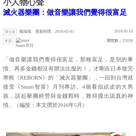
小人物心聲
滅火器樂團：做音樂讓我們覺得很富足
2018.05.10
戴瑞瑤 更新時間：2016-05-01
撰文者
瀏覽數：
25939
來源
Smart月刊
「做音樂讓我們覺得很富足，那種富足，是別的事
情、再多金錢都沒有辦法比擬的！」才剛在日本做完
專輯《REBORN》的「滅火器樂團」，一回到台灣就
接受《Smart智富》月刊專訪。4個看似頑皮的大男
孩，談起樂團經營與金錢觀時，難得擺出認真的神
情。（編按：本文撰於2016年5月）