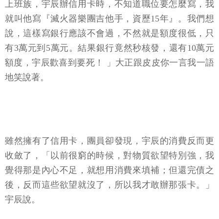
上班族，宇辰辦信用卡時，不知道職位要怎麼寫，我
就叫他寫『滅火器樂團吉他手，資歷15年』。我們想
說，這樣寫銀行應該不會過，不然就是額度很低，只
有3萬元到5萬元。結果銀行竟然秒核發，還有10萬元
額度，宇辰歡喜到要死！ 」大正跟皮皮你一言我一語
地笑說著。
雖然擁有了信用卡，團員卻發現，宇辰的消費反而更
收斂了，「以前很窮的時候，對物質欲望特別強，我
覺得那是內心不足，就想用消費來填補；但還完債之
後，反而這些欲望就沒了，所以我才敢辦那張卡。」
宇辰說。