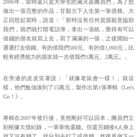
2006年，當時還只是大學生的滅火器團員們，為了想
做出一張完整的作品，甘願欠下人生第一筆債務。大
正回想起當時，說道：「那時沒有任何資源願意協助
我們，我們就打開電話簿，拿出一張紙，覺得有可以
借錢的朋友就寫上去，寫了滿滿的一張，之後開始一
通通打去借錢。有的借我們500元、有的借1,000元，比
較有經濟能力的朋友就一次借我們1萬元、2萬元。」
在旁邊的皮皮笑著說：「就像老鼠會一樣！」就這
樣，他們勉強湊到了15萬元，製作出第1張專輯《Let's
Go！》。
專輯在2007年發行後，竟然剛好可以回本，團員們立
刻根據欠債紀錄，一筆筆地還錢。但還完錢後4人身上
就又沒有錢了，就分別去打工或借錢，然後再做下一