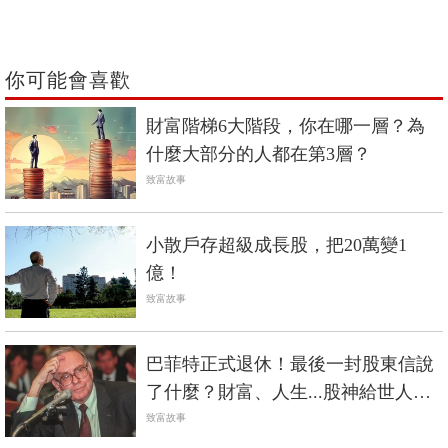
你可能會喜歡
財富階梯6大階段，你在哪一層？為
什麼大部分的人都在第3層？
致富故事
小散戶存超級成長股，把20萬變1
億！
致富故事
巴菲特正式退休！最後一封股東信說
了什麼？財富、人生...股神給世人的9
大啟示
致富故事