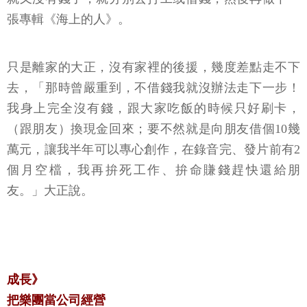
張專輯《海上的人》。
只是離家的大正，沒有家裡的後援，幾度差點走不下
去，「那時曾嚴重到，不借錢我就沒辦法走下一步！
我身上完全沒有錢，跟大家吃飯的時候只好刷卡，
（跟朋友）換現金回來；要不然就是向朋友借個10幾
萬元，讓我半年可以專心創作，在錄音完、發片前有2
個月空檔，我再拚死工作、拚命賺錢趕快還給朋
友。」大正說。
成長》
把樂團當公司經營