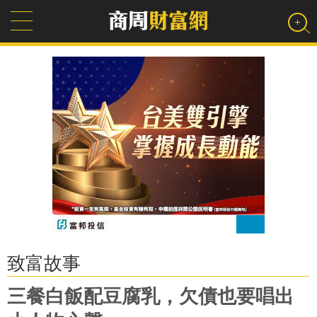
致富故事
三餐白飯配豆腐乳，欠債也要唱出