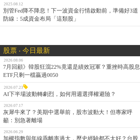
2025.08.12
別管Fed降不降息！下一波資金行情啟動前，準備好3道
防線：5成資金布局「這類股」
股票 ‧ 今日最新
2026.08.06
7月回顧》韓股狂瀉22%竟還是績效冠軍？重挫時高股息
ETF只剩一檔贏過0050
2026.07.23
AI下半場波動轉劇烈，如何用週選擇權避險？
2026.07.17
灰犀牛來了？美期中選舉前，股市波動大！但專家呼
籲：別急著離場
2026.06.29
加權指數與年線乖離率過大，歷史經驗都不太好？台股