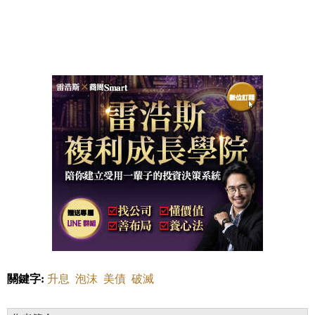
關鍵字:
升息
泡沫
美債
破滅