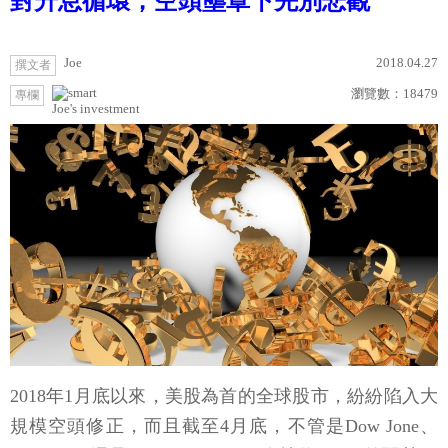
對升息循環，空頭壟罩下先別悲觀
Joe
2018.04.27
撰文者
瀏覽數：
18479
專欄
Joe's investment
2018年1月底以來，美股為首的全球股市，紛紛陷入大
規模空頭修正，而且截至4月底，不管是Dow Jone、