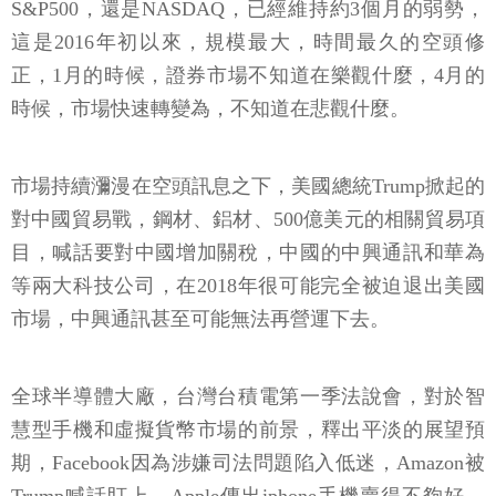
S&P500，還是NASDAQ，已經維持約3個月的弱勢，
這是2016年初以來，規模最大，時間最久的空頭修
正，1月的時候，證券市場不知道在樂觀什麼，4月的
時候，市場快速轉變為，不知道在悲觀什麼。
市場持續瀰漫在空頭訊息之下，美國總統Trump掀起的
對中國貿易戰，鋼材、鋁材、500億美元的相關貿易項
目，喊話要對中國增加關稅，中國的中興通訊和華為
等兩大科技公司，在2018年很可能完全被迫退出美國
市場，中興通訊甚至可能無法再營運下去。
全球半導體大廠，台灣台積電第一季法說會，對於智
慧型手機和虛擬貨幣市場的前景，釋出平淡的展望預
期，Facebook因為涉嫌司法問題陷入低迷，Amazon被
Trump喊話盯上，Apple傳出iphone手機賣得不夠好，