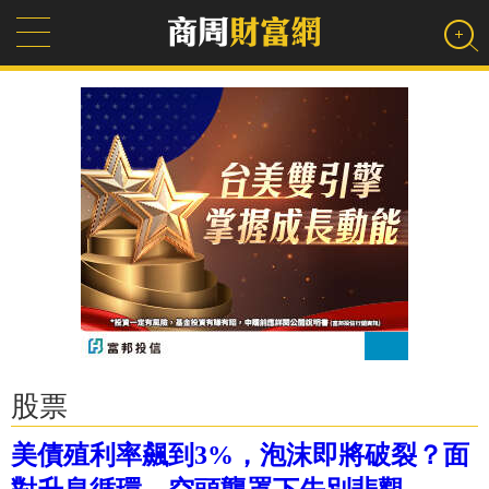
股票
美債殖利率飆到3%，泡沫即將破裂？面