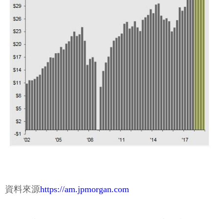
資料來源
https://am.jpmorgan.com