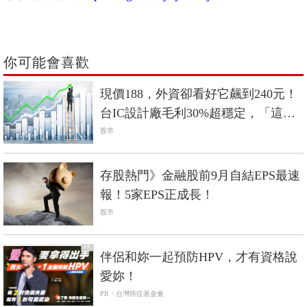
你可能會喜歡
現價188，外資卻看好它飆到240元！
台IC設計廠毛利30%超穩定，「這檔
股」看俏
股市
存股熱門》金融股前9月自結EPS最速
報！5家EPS正成長！
股市
PR
伴侶和妳一起預防HPV，才有資格說
愛妳！
PR・台灣癌症基金會