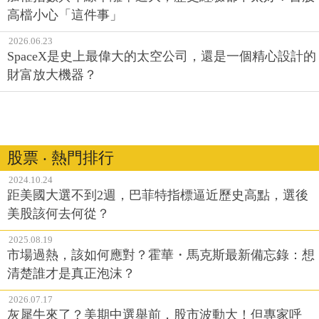
高檔小心「這件事」
2026.06.23
SpaceX是史上最偉大的太空公司，還是一個精心設計的
財富放大機器？
股票 ‧ 熱門排行
2024.10.24
距美國大選不到2週，巴菲特指標逼近歷史高點，選後
美股該何去何從？
2025.08.19
市場過熱，該如何應對？霍華・馬克斯最新備忘錄：想
清楚誰才是真正泡沫？
2026.07.17
灰犀牛來了？美期中選舉前，股市波動大！但專家呼