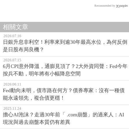
Recommended by
相關文章
2026.07.16
日銀升息非利空！利率來到逾30年最高水位，為何反倒
是日股布局良機？
2026.07.15
6月CPI意外降溫，通膨見頂了？2大外資同聲：Fed今年
按兵不動，明年將有小幅降息空間
2026.06.11
Fed動向未明，債市路在何方？債券專家：沒有一種債
能永遠領先，複合債更穩！
2025.11.24
擔心AI泡沫？走過30年前「 .com崩盤」的過來人：AI
現況與過去崩盤本質仍有差異