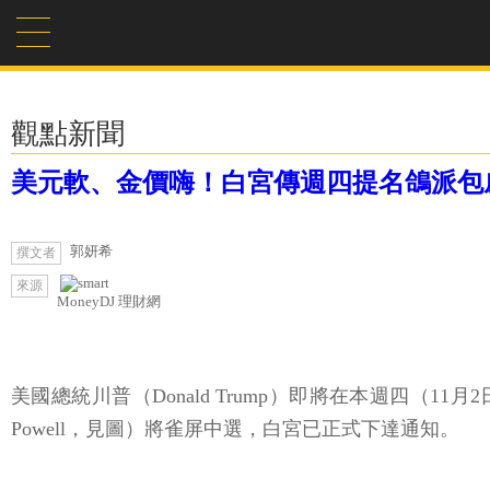
觀點新聞
美元軟、金價嗨！白宮傳週四提名鴿派包威
郭妍希
撰文者
來源
MoneyDJ 理財網
美國總統川普（Donald Trump）即將在本週四（11月
Powell，見圖）將雀屏中選，白宮已正式下達通知。