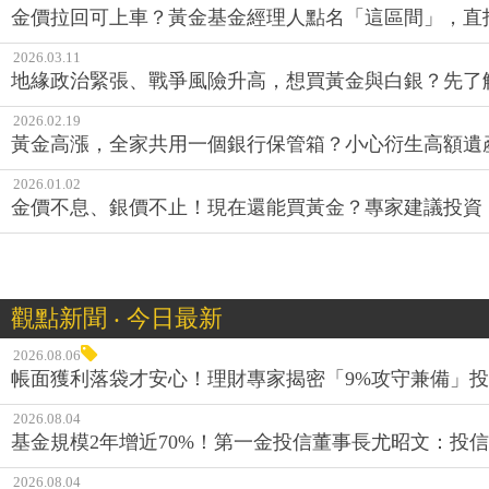
金價拉回可上車？黃金基金經理人點名「這區間」，直
2026.03.11
地緣政治緊張、戰爭風險升高，想買黃金與白銀？先了
2026.02.19
黃金高漲，全家共用一個銀行保管箱？小心衍生高額遺產稅
2026.01.02
金價不息、銀價不止！現在還能買黃金？專家建議投資「
觀點新聞 ‧ 今日最新
2026.08.06
帳面獲利落袋才安心！理財專家揭密「9%攻守兼備」投資
2026.08.04
基金規模2年增近70%！第一金投信董事長尤昭文：投
2026.08.04