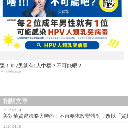
驚！每2男就有1人中標？不可能吧？
PR・台灣癌症基金會
相關文章
2026.05.14
美對華貿易策略大轉向：不再要求改變體制，改以「貿
2026.04.10