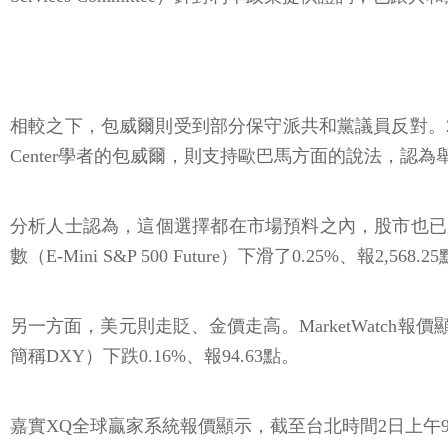
相較之下，包威爾則受到部分保守派共和黨議員反對。2011
Center學者的包威爾，則支持歐巴馬方面的說法，認
分析人士認為，這個選擇都在市場預料之內，股市也已反應得
數（E-Mini S&P 500 Future）下滑了0.25%、報2,568.2
另一方面，美元則走貶、金價走高。MarketWatch報價顯
簡稱DXY）下跌0.16%、報94.63點。
嘉實XQ全球贏家系統報價顯示，截至台北時間2日上午9時2