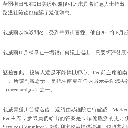
華爾街日報在2日美股收盤後引述未具名消息人士指出
路透社隨後也確認了這個消息。
包威爾以鴿派聞名，受到華爾街喜愛。他自2012年5
包威爾10月稍早在一場銀行會議上指出，只要經濟發
話雖如此，投資人還是不能掉以輕心。Fed前主席柏南克（B
一。所謂削減恐慌，是指柏南克在任內暗示要縮減央
（three amigos）之一。
包威爾獲川普提名後，還須由參議院進行確認。Marke
Fed主席，參議員們給出的答案是立場偏鷹派的史丹佛大學經濟學
Services Committee）針對利率政策提供證詞，也