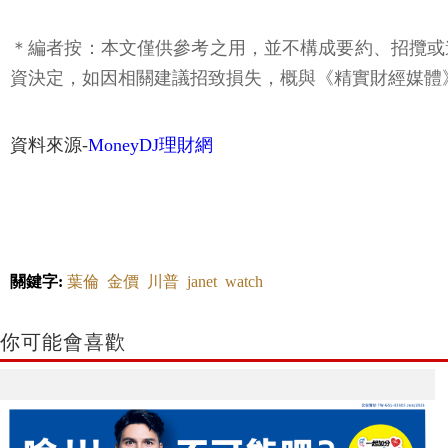
＊編者按：本文僅供參考之用，並不構成要約、招攬或
資決定，如因相關建議招致損失，概與《精實財經媒體
資料來源-
MoneyDJ理財網
關鍵字:
葉倫
金價
川普
janet
watch
你可能會喜歡