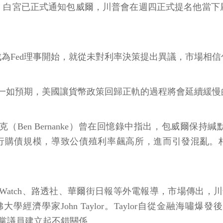
，白宮已正式通知包威爾，川普會在週四正式提名他當下屆
月成為Fed理事開始，就從未對利率決策提出異議，市場相
展一如預期，美國讓貨幣政策回歸正軌的過程將會延續緩
en Bernanke）曾在回憶錄中指出，包威爾保持緘默，是
行購債規模，導致公債殖利率飆高所，進而引發混亂。
tWatch、路透社、華爾街日報等外電報導，市場傳出，
家John Taylor。Taylor自從金融海嘯爆發後，經常
跟共和黨議員建立起不錯關係。