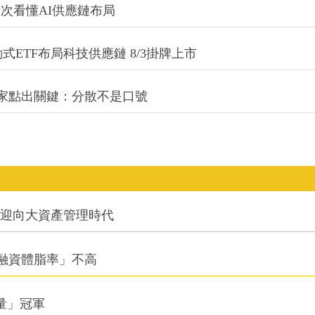
一次看懂AI供應鏈布局
式ETF布局科技供應鏈 8/3掛牌上市
專家點出關鍵：分散不是口號
信迎向大資產管理時代
融資體脂率」不高
積量」冠軍