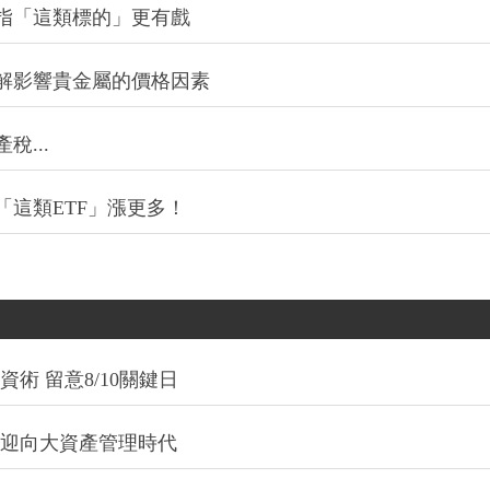
指「這類標的」更有戲
解影響貴金屬的價格因素
...
這類ETF」漲更多！
術 留意8/10關鍵日
信迎向大資產管理時代