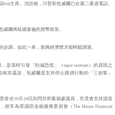
Fed主席。消息稱，川普和包威爾已在週二通過電話。
信包威爾將延續葉倫的貨幣政策。
慢的步調，如此一來，新興經濟體才能輕鬆調適。
當時引發「削減恐慌」（taper tantrum）的原因之
柏南克還說，包威爾是支持停止購債行動的「三劍客」
川普曾在10月24日詢問共和黨籍參議員，究竟會支持誰當
為眾議院金融服務委員會（The House Financial