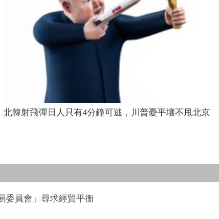
北韓射飛彈日人只有4分鐘可逃，川普憂平壤不甩北京
易委員會」尋求經貿平衡