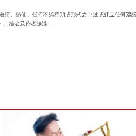
邀請、誘使、任何不論種類或形式之申述或訂立任何建
》、編者及作者無涉。