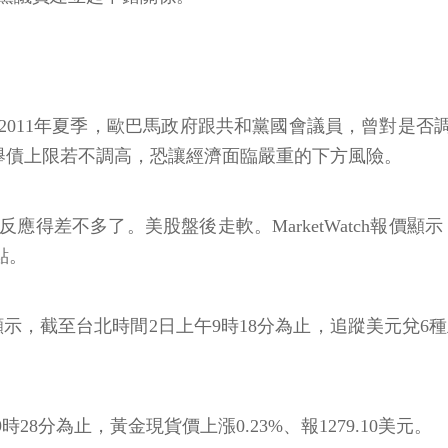
年夏季，歐巴馬政府跟共和黨國會議員，曾對是否調高舉債上限
為舉債上限若不調高，恐讓經濟面臨嚴重的下方風險。
差不多了。美股盤後走軟。MarketWatch報價顯示，截
5點。
示，截至台北時間2日上午9時18分為止，追蹤美元兌6種主要貨
8分為止，黃金現貨價上漲0.23%、報1279.10美元。