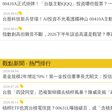
00410A正式掛牌！「台版主動QQQ」投資哪些股票？
2026.08.03
台股科技新兵登場！AI投資不光看護國神山 00410A主動
2026.08.03
指數創高但雜音不斷，2026下半年該追高還是觀望？
觀點新聞 ‧ 熱門排行
2026.08.04
基金規模2年增近70%！第一金投信董事長尤昭文：投
2026.07.28
台股「四貸同堂」恐複製韓國去槓桿風暴？陳威良揭「
2026.06.11
槓桿ETF也買台積電現貨？00631L曝險破百，成「含