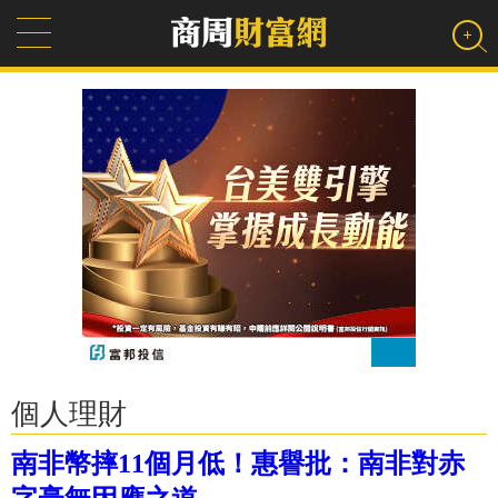
個人理財
南非幣摔11個月低！惠譽批：南非對赤