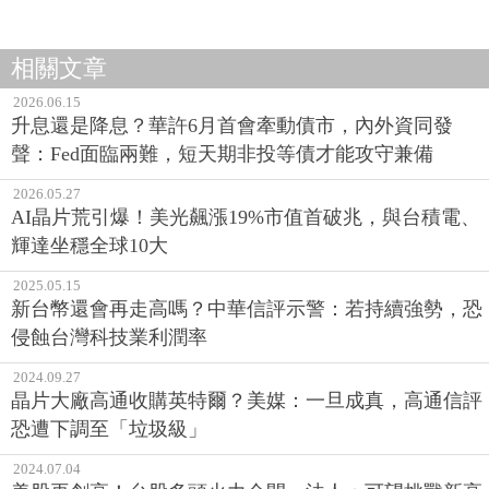
相關文章
2026.06.15
升息還是降息？華許6月首會牽動債市，內外資同發
聲：Fed面臨兩難，短天期非投等債才能攻守兼備
2026.05.27
AI晶片荒引爆！美光飆漲19%市值首破兆，與台積電、
輝達坐穩全球10大
2025.05.15
新台幣還會再走高嗎？中華信評示警：若持續強勢，恐
侵蝕台灣科技業利潤率
2024.09.27
晶片大廠高通收購英特爾？美媒：一旦成真，高通信評
恐遭下調至「垃圾級」
2024.07.04