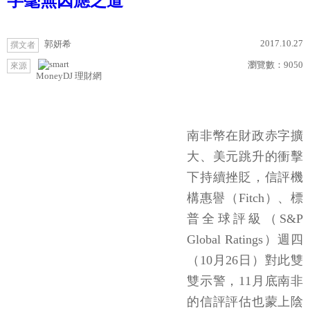
字毫無因應之道
2017.10.27
郭妍希
撰文者
瀏覽數：
9050
來源
MoneyDJ 理財網
南非幣在財政赤字擴
大、美元跳升的衝擊
下持續挫貶，信評機
構惠譽（Fitch）、標
普全球評級（S&P
Global Ratings）週四
（10月26日）對此雙
雙示警，11月底南非
的信評評估也蒙上陰