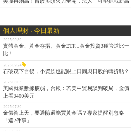
美股再創高！台股多頭火力全開，法人：可望挑戰新高
個人理財 ‧ 今日最新
2025.09.30
實體黃金、黃金存摺、黃金ETF...黃金投資3種管道比一
比！
2025.09.24
石破茂下台後，小資族也能跟上日圓與日股的轉折點？
2025.08.05
美國就業數據疲弱，台銀：若美中貿易談判破局，金價
上看3400美元
2025.07.30
金價衝上天，要避險還能買黃金嗎？專家提醒別忽略
「這2件事」