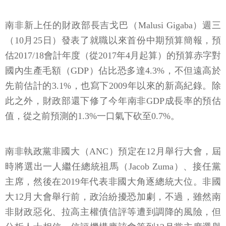
南非新上任的財政部長吉戈巴（Malusi Gigaba）週三
（10月25日）發表了就職以來首份中期預算簡報，預
估2017/18會計年度（從2017年4月起算）的預算赤字對
國內生產毛額（GDP）佔比恐多達4.3%，不但遠高於
先前估計的3.1%，也寫下2009年以來的新高紀錄。除
此之外，財政部還下修了今年南非GDP成長率的預估
值，從之前預測的1.3%一口氣下砍至0.7%。
南非執政黨非國大（ANC）預定在12月舉行大會，屆
時將選出一人繼任總統祖馬（Jacob Zuma）、接任黨
主席，然後在2019年代表非國大角逐總統大位。非國
大12月大會舉行前，政治紛擾恐加劇，不過，雖然南
非財政惡化、拉高主權債信評等遭到調降的風險，但