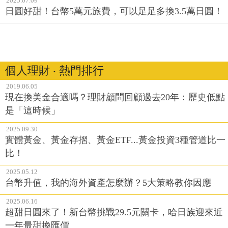
2025.07.09
日圓好甜！台幣5萬元旅費，可以足足多換3.5萬日圓！
個人理財 ‧ 熱門排行
2019.06.05
現在換美金合適嗎？理財顧問回顧過去20年：歷史低點
是「這時候」
2025.09.30
實體黃金、黃金存摺、黃金ETF...黃金投資3種管道比一
比！
2025.05.12
台幣升值，我的海外資產怎麼辦？5大策略教你因應
2025.06.16
超甜日圓來了！新台幣挑戰29.5元關卡，哈日族迎來近
一年最甜換匯價