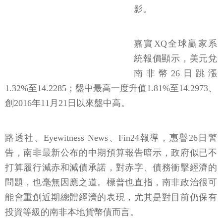
影。
嘉實XQ全球贏家系
統報價顯示，美元兌
南非幣26日跳漲
1.32%至14.2285；盤中最高一度升值1.81%至14.2973、
創2016年11月21日以來盤中高。
路透社、Eyewitness News、Fin24報導，惠譽26日警
告，南非最新公布的中期預算報告暗示，政府似已不
打算履行減赤和減債承諾，對赤字、債務衝擊經濟的
問題，也毫無因應之道。標普也直指，南非政治很可
能會重創近期總體經濟的表現，尤其是對目前仍保有
投資等級的南非本地貨幣債而言。