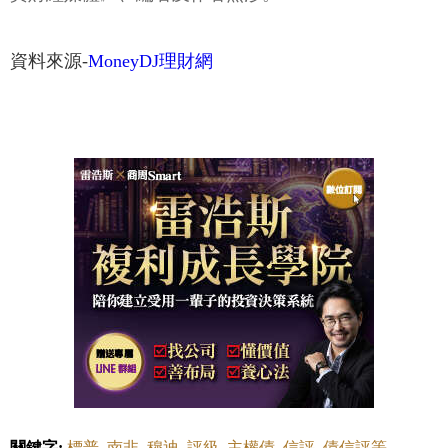
資料來源-
MoneyDJ理財網
關鍵字:
標普
南非
穆迪
評級
主權債
信評
債信評等