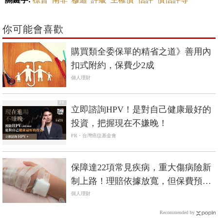
你可能會喜歡
購買類全委保單的精省之道》善用內
扣式附約，保費少2成
個人理財
PR
立即諮詢HPV！是對自己健康最好的
投資，把握現在不嫌晚！
PR・台灣癌症基金會
保障達22項常見疾病，重大傷病險新
制上路！理賠依據放寬，但保費預估
漲價5%
個人理財
Recommended by