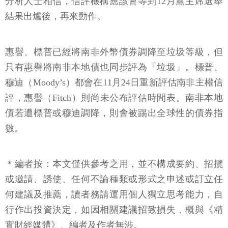
分析人士相信，信評機構應該會等到12月黨主席選舉
結果出爐後，再來動作。
惠譽、標普已經將南非外幣債券調降至垃圾等級，但
只有惠譽將南非本地債也同步評為「垃圾」。標普、
穆迪（Moody’s）都會在11月24日重新評估南非主權信
評，惠譽（Fitch）則尚未公布評估時間表。南非本地
債若遭標普或穆迪調降，則會被踢出全球性的債券指
數。
＊編者按：本文僅供參考之用，並不構成要約、招攬
或邀請、誘使、任何不論種類或形式之申述或訂立任
何建議及推薦，讀者務請運用個人獨立思考能力，自
行作出投資決定，如因相關建議招致損失，概與《精
實財經媒體》、編者及作者無涉。