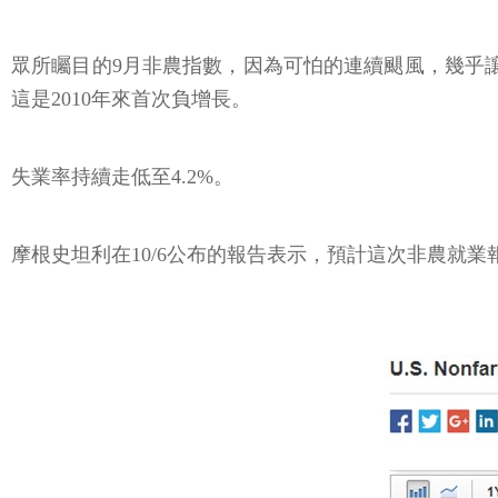
眾所矚目的9月非農指數，因為可怕的連續颶風，幾乎讓
這是2010年來首次負增長。
失業率持續走低至4.2%。
摩根史坦利在10/6公布的報告表示，預計這次非農就