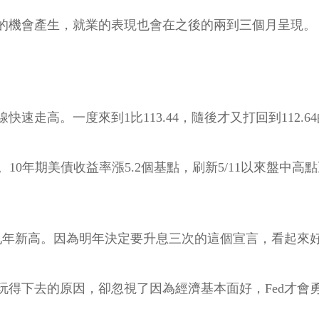
的機會產生，就業的表現也會在之後的兩到三個月呈現。
走高。一度來到1比113.44，隨後才又打回到112.6
期美債收益率漲5.2個基點，刷新5/11以來盤中高點至2
年新高。因為明年決定要升息三次的這個宣言，看起來好像很有
玩得下去的原因，卻忽視了因為經濟基本面好，Fed才會