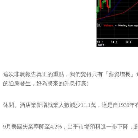
這次非農報告真正的重點，我們覺得只有「薪資增長」
的通膨發生，好為將來的升息打底）
休閒、酒店業新增就業人數減少11.1萬，這是自193
9月美國失業率降至4.2%，出乎市場預料進一步下降，創