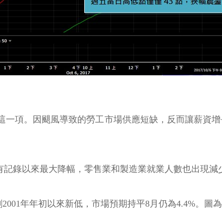
這一項。因颶風導致的勞工市場供應短缺，反而讓薪資增長
9年有記錄以來最大降幅，零售業和製造業就業人數也出現減
2001年年初以來新低，市場預期持平8月仍為4.4%。圖