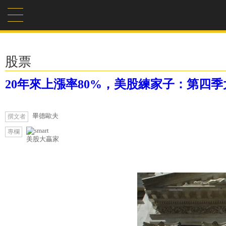
股票
20年來上漲率80%，美股練家子：第四
畢德歐夫
撰文者
專欄
美股大贏家