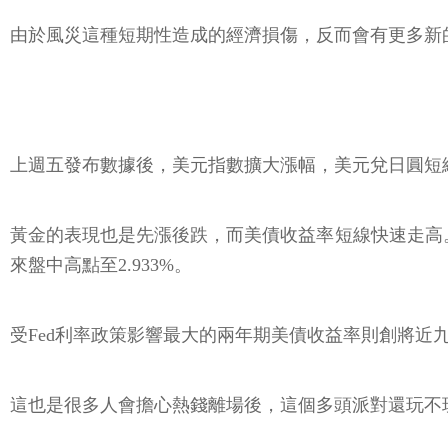
由於風災這種短期性造成的經濟損傷，反而會有更多新
上週五發布數據後，美元指數擴大漲幅，美元兌日圓短線快速
黃金的表現也是先漲後跌，而美債收益率短線快速走高。10年
來盤中高點至2.933%。
受Fed利率政策影響最大的兩年期美債收益率則創將近九
這也是很多人會擔心熱錢離場後，這個多頭派對還玩不