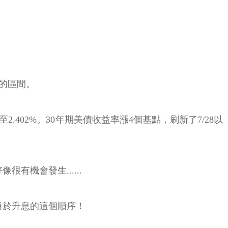
4的區間。
.402%。30年期美債收益率漲4個基點，刷新了7/28以
機會發生......
勇於升息的這個順序！