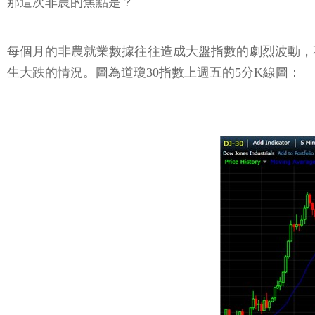
那這次非農的焦點是？
每個月的非農就業數據往往造成大盤指數的劇烈波動，
生大跌的情況。圖為道瓊30指數上週五的5分K線圖：