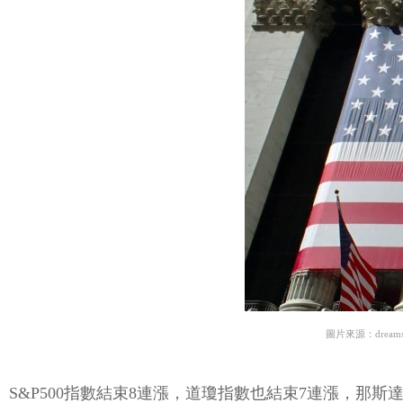
圖片來源：dreams
S&P500指數結束8連漲，道瓊指數也結束7連漲，那