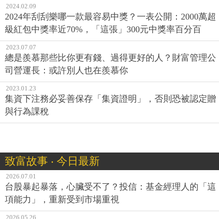
2024.02.09
2024年刮刮樂哪一款最容易中獎？一表公開：2000萬超
級紅包中獎率近70%，「這張」300元中獎率百分百
2023.07.07
總是羨慕那些比你更有錢、過得更好的人？財富管理公
司營運長：或許別人也在羨慕你
2023.01.23
集資下注務必妥善保存「集資證明」，否則恐被認定贈
與行為課稅
致富故事 ‧ 今日最新
2026.07.01
台股暴起暴落，心臟受不了？投信：基金經理人的「這
項能力」，重新受到市場重視
2026.05.26