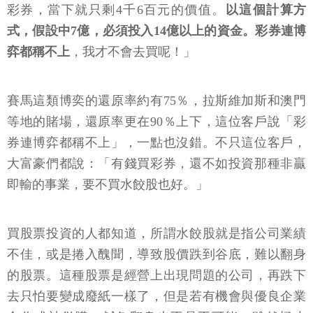
彩券，當下就只剩4千6百元的價值。
以這個計算方
式，假設中7億，必須投入14億以上的資金。彩券連博
弈都稱不上
，我才不會去買呢！」
賽馬這類博奕的還原率約有75％，拉斯維加斯和澳門
等地的賭場，還原率更在90％上下，這位客戶說「彩
券連博弈都稱不上」，一點也沒錯。不只這位客戶，
大富豪們都說：「有錢買彩券，還不如投資那種非贏
即輸的事業，要不買水餃股也好。」
買股票投資的人都知道，所謂水餃股就是指公司業績
不佳，或是捲入醜聞，導致股價跌到谷底，難以翻身
的股票。這種股票是經營上出現問題的公司，再跌下
去只怕要變成廢紙一樣了，但是若有機會與優良企業