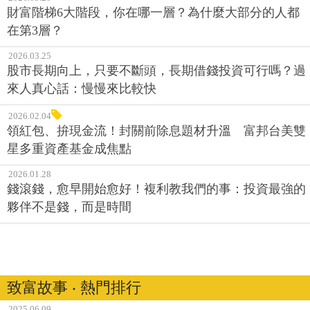
財富階梯6大階段，你在哪一層？為什麼大部分的人都
在第3層？
2026.03.25
股市長期向上，只要不斷頭，長期借錢投資可行嗎？過
來人真心話：慢慢來比較快
2026.02.04
領紅包、拚現金流！封關前除息題材升溫 富邦台美雙
星多重資產基金成焦點
2026.01.28
錢滾錢，愈早開始愈好！複利教我們的事：投資最強的
夥伴不是錢，而是時間
致富故事 ‧ 熱門排行
2025.06.09