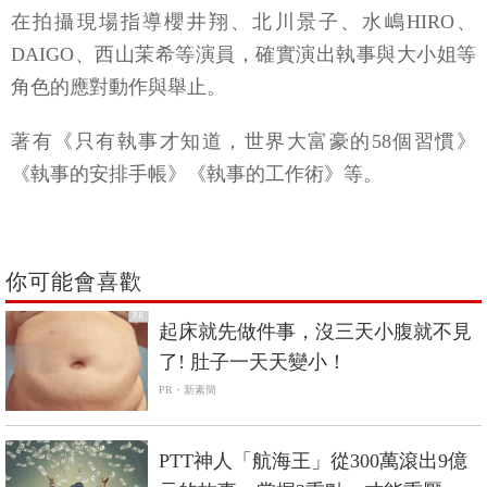
在拍攝現場指導櫻井翔、北川景子、水嶋HIRO、
DAIGO、西山茉希等演員，確實演出執事與大小姐等
角色的應對動作與舉止。
著有《只有執事才知道，世界大富豪的58個習慣》
《執事的安排手帳》《執事的工作術》等。
你可能會喜歡
PR
起床就先做件事，沒三天小腹就不見
了! 肚子一天天變小！
PR・新素簡
PTT神人「航海王」從300萬滾出9億