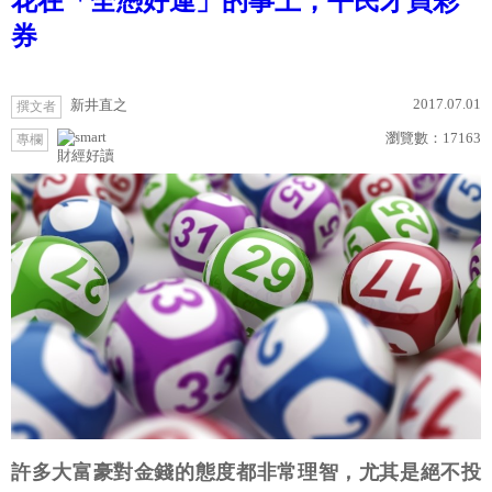
花在「全憑好運」的事上，平民才買彩
券
2017.07.01
新井直之
撰文者
瀏覽數：
17163
專欄
財經好讀
許多大富豪對金錢的態度都非常理智，尤其是絕不投