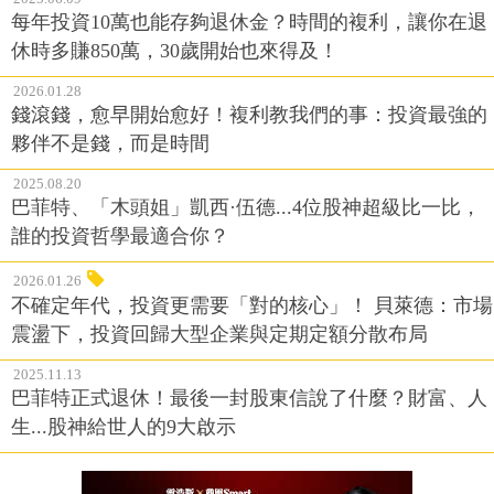
每年投資10萬也能存夠退休金？時間的複利，讓你在退
休時多賺850萬，30歲開始也來得及！
2026.01.28
錢滾錢，愈早開始愈好！複利教我們的事：投資最強的
夥伴不是錢，而是時間
2025.08.20
巴菲特、「木頭姐」凱西·伍德...4位股神超級比一比，
誰的投資哲學最適合你？
2026.01.26
不確定年代，投資更需要「對的核心」！ 貝萊德：市場
震盪下，投資回歸大型企業與定期定額分散布局
2025.11.13
巴菲特正式退休！最後一封股東信說了什麼？財富、人
生...股神給世人的9大啟示