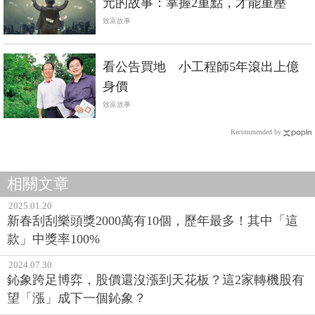
元的故事：掌握2重點，才能重壓
致富故事
看公告買地 小工程師5年滾出上億
身價
致富故事
Recommended by
相關文章
2025.01.20
新春刮刮樂頭獎2000萬有10個，歷年最多！其中「這
款」中獎率100%
2024.07.30
鈊象跨足博弈，股價還沒漲到天花板？這2家轉機股有
望「漲」成下一個鈊象？