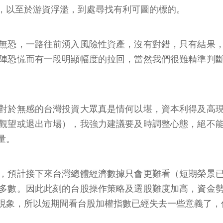
，以至於游資浮濫，到處尋找有利可圖的標的。
無恐，一路往前湧入風險性資產，沒有對錯，只有結果
陣恐慌而有一段明顯幅度的拉回，當然我們很難精準判
對於無感的台灣投資大眾真是情何以堪，資本利得及高
觀望或退出市場），我強力建議要及時調整心態，絕不
量。
，預計接下來台灣總體經濟數據只會更難看（短期榮景
多數。因此此刻的台股操作策略及選股難度加高，資金
現象，所以短期間看台股加權指數已經失去一些意義了，