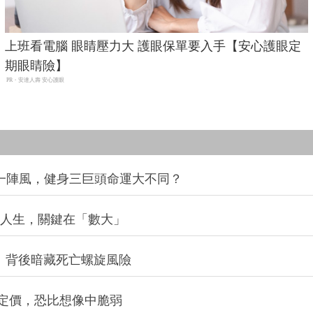
上班看電腦 眼睛壓力大 護眼保單要入手【安心護眼定
期眼睛險】
PR・安達人壽 安心護眼
同一陣風，健身三巨頭命運大不同？
改變人生，關鍵在「數大」
：背後暗藏死亡螺旋風險
定價，恐比想像中脆弱