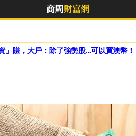
」賺，大戶：除了強勢股...可以買澳幣！