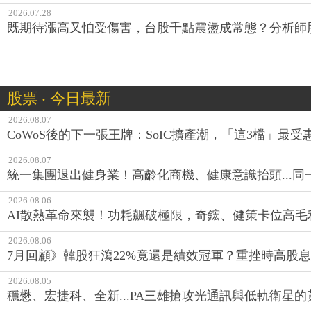
2026.07.28
既期待漲高又怕受傷害，台股千點震盪成常態？分析師
股票 ‧ 今日最新
2026.08.07
CoWoS後的下一張王牌：SoIC擴產潮，「這3檔」最受
2026.08.07
統一集團退出健身業！高齡化商機、健康意識抬頭...
2026.08.06
AI散熱革命來襲！功耗飆破極限，奇鋐、健策卡位高毛
2026.08.06
7月回顧》韓股狂瀉22%竟還是績效冠軍？重挫時高股息E
2026.08.05
穩懋、宏捷科、全新...PA三雄搶攻光通訊與低軌衛星