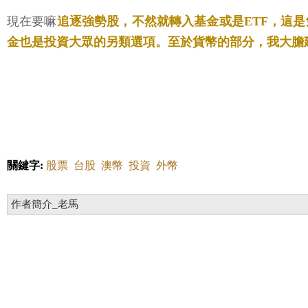
現在要嘛
追逐強勢股，不然就轉入基金或是ETF，這
金也是投資大眾的另類選項。至於貨幣的部分，我大膽
關鍵字:
股票
台股
澳幣
投資
外幣
作者簡介_老馬