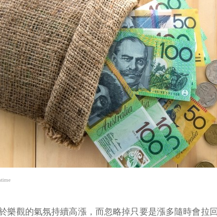
time
於樂觀的氣氛持續高漲，而忽略掉只要是漲多隨時會拉