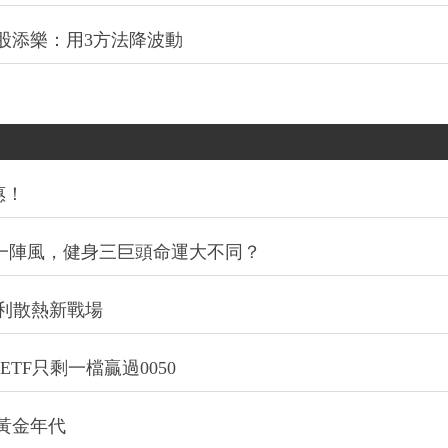
股添樂：用3方法降波動
惠！
同一陣風，健身三巨頭命運大不同？
利散熱新戰場
TF只剩一檔贏過0050
的黃金年代