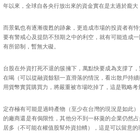
年以來，全球自各央行放出來的資金實在是太過於龐大
而景氣也有逐漸復甦的跡象，更造成市場的投資者有恃
要有警戒心及提防不預期之中的利空，就有可能造成一
有所節制，暫無大礙。
台股在外資打死不退的簇擁下，萬點快要成為支撐了，
在喝（可以從融資餘額一直滑落的情況，看出散戶持續
用貨幣實質購買力，將嚴重被市場吃掉了，這是戰略考
定存極有可能是過時產物（至少在台灣的現況是如此）
的廠商還是有侷限性，其他分不到一杯羹的企業仍然占
居多（不可能在權值股幫外資抬轎），這是可以留意的