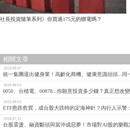
社長投資隨筆系列》你買過175元的聯電嗎？
相關文章
2026.08.07
統一集團退出健身業！高齡化商機、健康意識抬頭...
2026.08.03
0050、台積電、00878...你願意投資多少錢？真正想
2026.08.03
ETF愈跌愈買，成台股大跌時的定海神針？內行人示警
2026.07.31
台股震盪、融資斷頭與當沖成惡夢！市場對AI股的樂觀