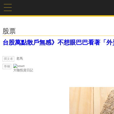
股票
台股萬點散戶無感》不想眼巴巴看著「外資
老馬
撰文者
專欄
大咖投資日記