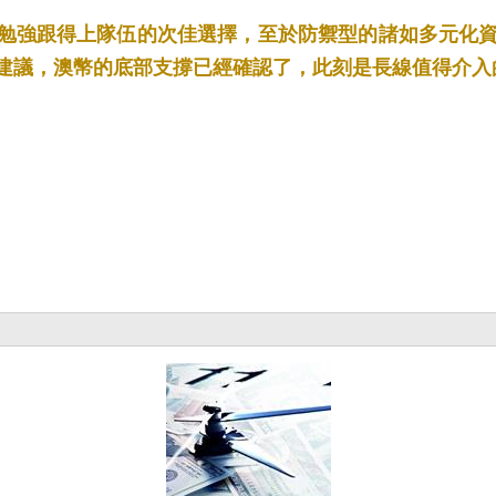
是勉強跟得上隊伍的次佳選擇，至於防禦型的諸如多元化
建議，澳幣的底部支撐已經確認了，此刻是長線值得介入