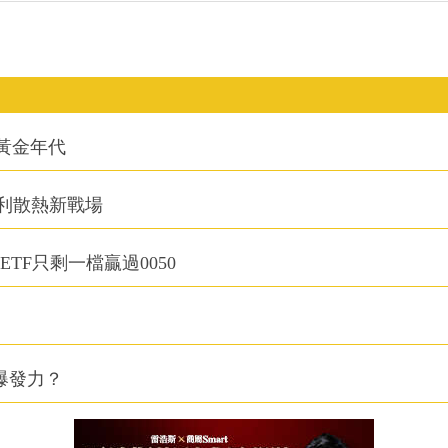
的黃金年代
利散熱新戰場
TF只剩一檔贏過0050
爆發力？