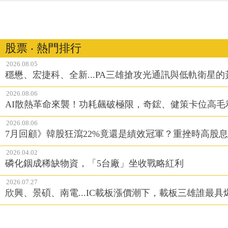
股票 ‧ 熱門排行
2026.08.05
穩懋、宏捷科、全新...PA三雄搶攻光通訊與低軌衛星
2026.08.06
AI散熱革命來襲！功耗飆破極限，奇鋐、健策卡位高毛
2026.08.06
7月回顧》韓股狂瀉22%竟還是績效冠軍？重挫時高股息E
2026.04.02
磷化銦成稀缺物資，「5台廠」坐收戰略紅利
2026.07.27
欣興、景碩、南電...IC載板漲價潮下，載板三雄誰最具