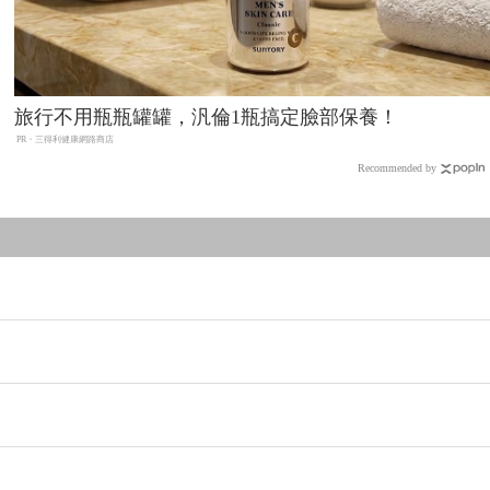
旅行不用瓶瓶罐罐，汎倫1瓶搞定臉部保養！
PR・三得利健康網路商店
Recommended by