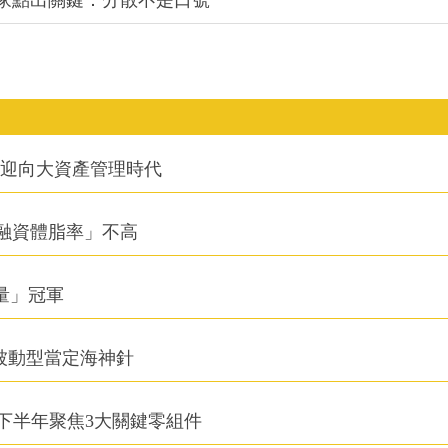
信迎向大資產管理時代
融資體脂率」不高
積量」冠軍
被動型當定海神針
下半年聚焦3大關鍵零組件