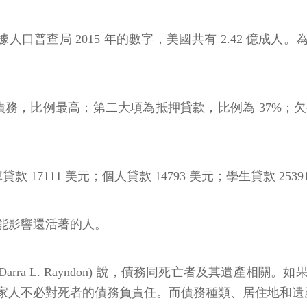
者的資料。根據人口普查局 2015 年的數字，美國共有 2.42 億
債務，比例最高；第二大項為抵押貸款，比例為 37%；欠有
17111 美元；個人貸款 14793 美元；學生貸款 2539
能影響還活著的人。
恩頓 (Darra L. Rayndon) 說，債務同死亡者及其
家人不必對死者的債務負責任。而債務種類、居住地和遺