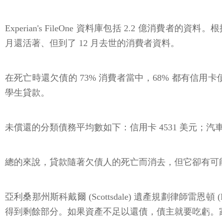
Experian's FileOne 資料庫包括 2.2 億消費
月還活著、但到了 12 月去世的消費者資料。
在死亡時還欠債的 73% 消費者當中，68% 都有信用卡
學生貸款。
未償還的分類債務平均數如下：信用卡 4531 美元；汽車貸款 
總的來說，貸款隨著欠債人的死亡而消去，但它卻有可
亞利桑那州斯科戴爾 (Scottsdale) 遺產規劃律師雷
得到剩餘部分。如果資產不足以還債，債主就要吃虧。