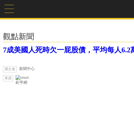
觀點新聞
7成美國人死時欠一屁股債，平均每人6.2
新聞中心
撰文者
來源
鉅亨網