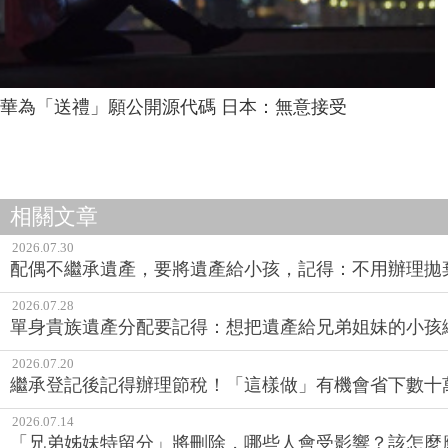
華為「送禮」願公開源代碼 日本：無意接受
相關文章
2026.07.30
配偶不繼承遺產，要將遺產給小孩，記得：不用辦理拋
2026.07.28
單身貴族遺產分配要記得：想把遺產給兄弟姐妹的小孩
2026.07.20
繼承登記後記得辦理節稅！「這樣做」有機會省下數十
2026.07.14
「兄弟姊妹特留分」將刪除，哪些人會受影響？該怎麼