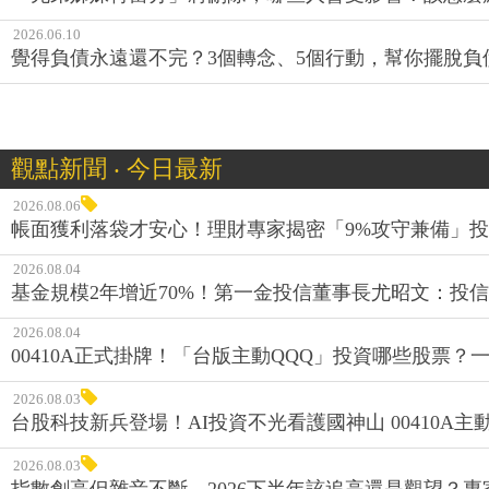
2026.06.10
覺得負債永遠還不完？3個轉念、5個行動，幫你擺脫負
觀點新聞 ‧ 今日最新
2026.08.06
帳面獲利落袋才安心！理財專家揭密「9%攻守兼備」投資
2026.08.04
基金規模2年增近70%！第一金投信董事長尤昭文：投
2026.08.04
00410A正式掛牌！「台版主動QQQ」投資哪些股票？
2026.08.03
台股科技新兵登場！AI投資不光看護國神山 00410A主動
2026.08.03
指數創高但雜音不斷，2026下半年該追高還是觀望？