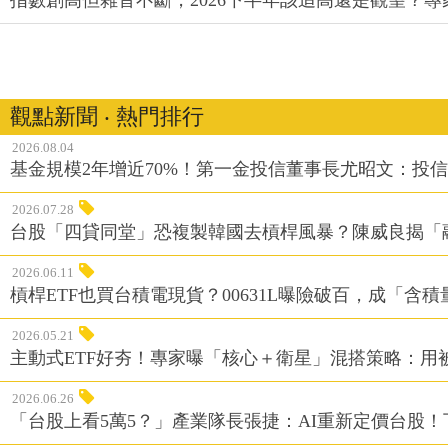
觀點新聞 ‧ 熱門排行
2026.08.04
基金規模2年增近70%！第一金投信董事長尤昭文：投
2026.07.28
台股「四貸同堂」恐複製韓國去槓桿風暴？陳威良揭「
2026.06.11
槓桿ETF也買台積電現貨？00631L曝險破百，成「含
2026.05.21
主動式ETF好夯！專家曝「核心＋衛星」混搭策略：用
2026.06.26
「台股上看5萬5？」產業隊長張捷：AI重新定價台股！