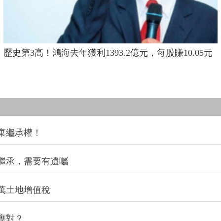
歷史第3高！鴻海去年獲利1393.2億元，每股賺10.05元
棄繼承權！
繼承，需要有遺囑
萬土地增值稅
應對？