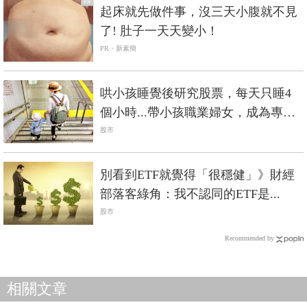
PR
起床就先做件事，沒三天小腹就不見
了! 肚子一天天變小！
PR・新素簡
哄小孩睡覺後研究股票，每天只睡4
個小時...帶小孩職業婦女，成為專業
投資者
股市
別看到ETF就覺得「很穩健」》財經
部落客綠角：我不認同的ETF是...
股市
Recommended by
相關文章