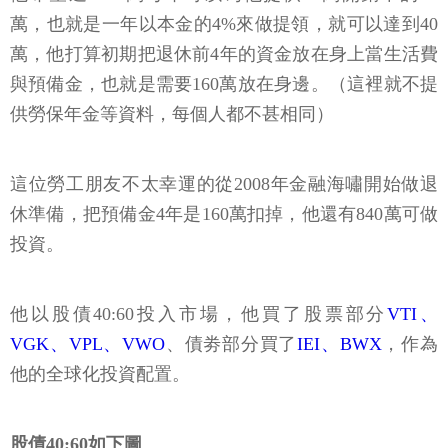
萬，也就是一年以本金的4%來做提領，就可以達到40
萬，他打算初期把退休前4年的資金放在身上當生活費
與預備金，也就是需要160萬放在身邊。（這裡就不提
供勞保年金等資料，每個人都不甚相同）
這位勞工朋友不太幸運的從2008年金融海嘯開始做退
休準備，把預備金4年是160萬扣掉，他還有840萬可做
投資。
他以股債40:60投入市場，他買了股票部分
VTI、
VGK、VPL、VWO
、債劵部分買了
IEI、BWX
，作為
他的全球化投資配置。
股債40:60如下圖