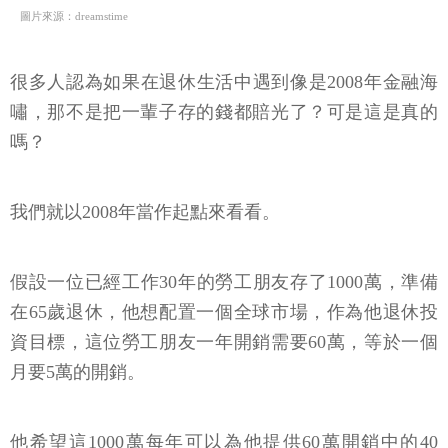
圖片來源：dreamstime
很多人認為如果在退休生活中遇到像是2008年金融海
嘯，那不是把一輩子存的錢都賠光了？可是這是真的
嗎？
我們就以2008年當作起點來看看。
假設一位已經工作30年的勞工朋友存了1000萬，準備
在65歲退休，他想配置一個全球市場，作為他退休投
資目標，這位勞工朋友一年開銷需要60萬，等於一個
月要5萬的開銷。
他希望這1000萬每年可以為他提供60萬開銷中的40