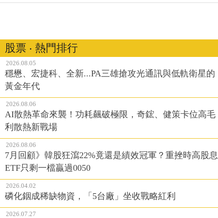
股票 ‧ 熱門排行
2026.08.05
穩懋、宏捷科、全新...PA三雄搶攻光通訊與低軌衛星的
黃金年代
2026.08.06
AI散熱革命來襲！功耗飆破極限，奇鋐、健策卡位高毛
利散熱新戰場
2026.08.06
7月回顧》韓股狂瀉22%竟還是績效冠軍？重挫時高股息
ETF只剩一檔贏過0050
2026.04.02
磷化銦成稀缺物資，「5台廠」坐收戰略紅利
2026.07.27