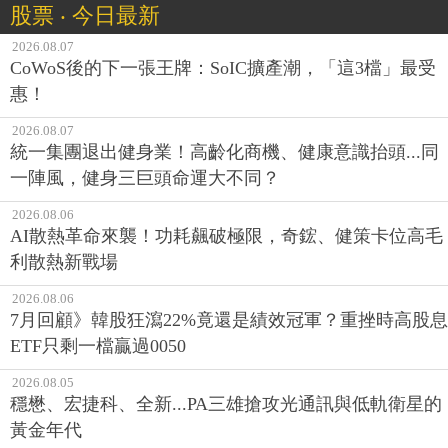
股票 ‧ 今日最新
2026.08.07
CoWoS後的下一張王牌：SoIC擴產潮，「這3檔」最受
惠！
2026.08.07
統一集團退出健身業！高齡化商機、健康意識抬頭...同
一陣風，健身三巨頭命運大不同？
2026.08.06
AI散熱革命來襲！功耗飆破極限，奇鋐、健策卡位高毛
利散熱新戰場
2026.08.06
7月回顧》韓股狂瀉22%竟還是績效冠軍？重挫時高股息
ETF只剩一檔贏過0050
2026.08.05
穩懋、宏捷科、全新...PA三雄搶攻光通訊與低軌衛星的
黃金年代