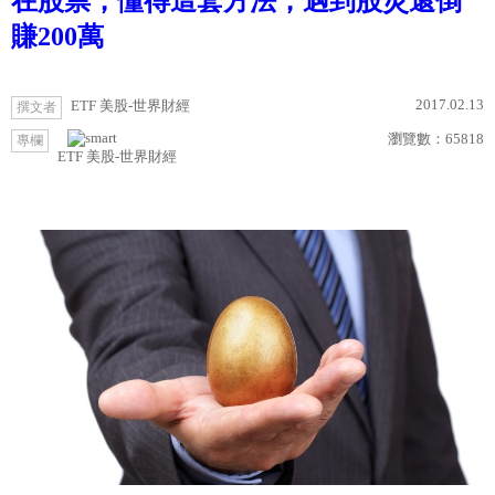
在股票，懂得這套方法，遇到股災還倒
賺200萬
2017.02.13
ETF 美股-世界財經
撰文者
瀏覽數：
65818
專欄
ETF 美股-世界財經