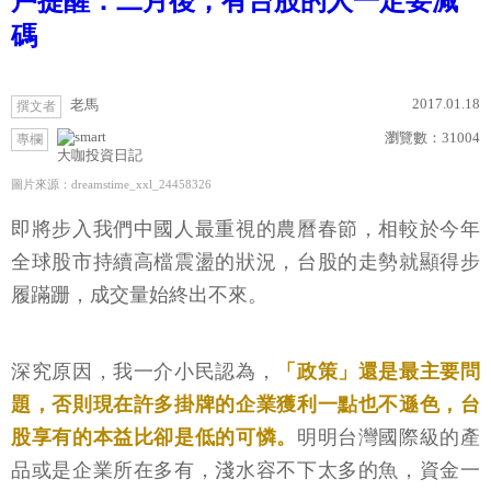
戶提醒：二月後，有台股的人一定要減
碼
2017.01.18
老馬
撰文者
瀏覽數：
31004
專欄
大咖投資日記
圖片來源：dreamstime_xxl_24458326
即將步入我們中國人最重視的農曆春節，相較於今年
全球股市持續高檔震盪的狀況，台股的走勢就顯得步
履蹣跚，成交量始終出不來。
深究原因，我一介小民認為，
「政策」還是最主要問
題，否則現在許多掛牌的企業獲利一點也不遜色，台
股享有的本益比卻是低的可憐。
明明台灣國際級的產
品或是企業所在多有，淺水容不下太多的魚，資金一