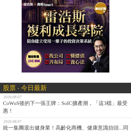
股票 ‧ 今日最新
2026.08.07
CoWoS後的下一張王牌：SoIC擴產潮，「這3檔」最受
惠！
2026.08.07
統一集團退出健身業！高齡化商機、健康意識抬頭...同