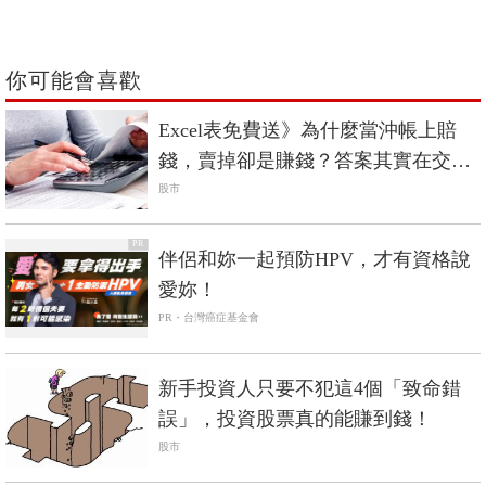
你可能會喜歡
Excel表免費送》為什麼當沖帳上賠
錢，賣掉卻是賺錢？答案其實在交易
稅
股市
PR
伴侶和妳一起預防HPV，才有資格說
愛妳！
PR・台灣癌症基金會
新手投資人只要不犯這4個「致命錯
誤」，投資股票真的能賺到錢！
股市