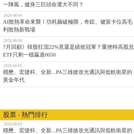
一陣風，健身三巨頭命運大不同？
2026.08.06
AI散熱革命來襲！功耗飆破極限，奇鋐、健策卡位高毛
利散熱新戰場
2026.08.06
7月回顧》韓股狂瀉22%竟還是績效冠軍？重挫時高股息
ETF只剩一檔贏過0050
2026.08.05
穩懋、宏捷科、全新...PA三雄搶攻光通訊與低軌衛星的
黃金年代
股票 ‧ 熱門排行
2026.08.05
穩懋、宏捷科、全新...PA三雄搶攻光通訊與低軌衛星的