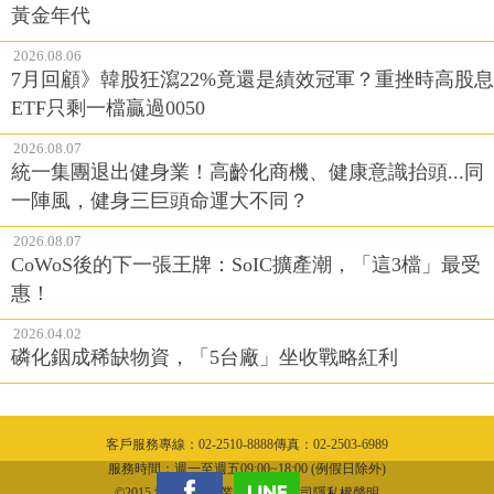
黃金年代
2026.08.06
7月回顧》韓股狂瀉22%竟還是績效冠軍？重挫時高股息
ETF只剩一檔贏過0050
2026.08.07
統一集團退出健身業！高齡化商機、健康意識抬頭...同
一陣風，健身三巨頭命運大不同？
2026.08.07
CoWoS後的下一張王牌：SoIC擴產潮，「這3檔」最受
惠！
2026.04.02
磷化銦成稀缺物資，「5台廠」坐收戰略紅利
客戶服務專線：02-2510-8888傳真：02-2503-6989
服務時間：週一至週五09:00~18:00 (例假日除外)
©2015 城邦文化事業股份有限公司隱私權聲明