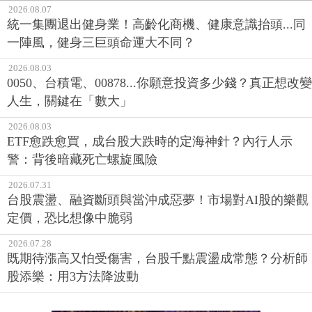
2026.08.07
統一集團退出健身業！高齡化商機、健康意識抬頭...同
一陣風，健身三巨頭命運大不同？
2026.08.03
0050、台積電、00878...你願意投資多少錢？真正想改變
人生，關鍵在「數大」
2026.08.03
ETF愈跌愈買，成台股大跌時的定海神針？內行人示
警：背後暗藏死亡螺旋風險
2026.07.31
台股震盪、融資斷頭與當沖成惡夢！市場對AI股的樂觀
定價，恐比想像中脆弱
2026.07.28
既期待漲高又怕受傷害，台股千點震盪成常態？分析師
股添樂：用3方法降波動