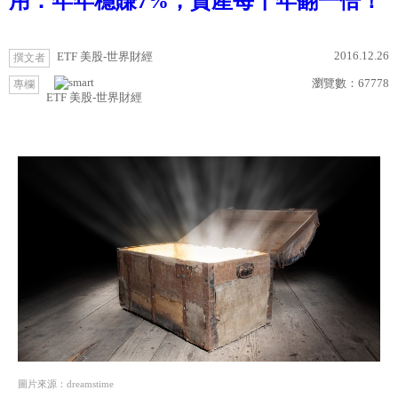
用：年年穩賺7%，資產每十年翻一倍！
2016.12.26
ETF 美股-世界財經
撰文者
瀏覽數：
67778
專欄
ETF 美股-世界財經
圖片來源：dreamstime