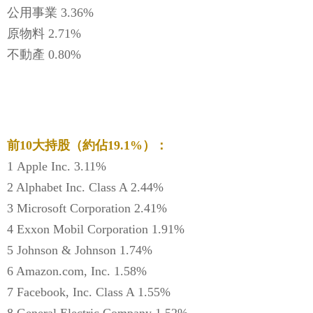
公用事業 3.36%
原物料 2.71%
不動產 0.80%
前10大持股（約佔19.1%）：
1 Apple Inc. 3.11%
2 Alphabet Inc. Class A 2.44%
3 Microsoft Corporation 2.41%
4 Exxon Mobil Corporation 1.91%
5 Johnson & Johnson 1.74%
6 Amazon.com, Inc. 1.58%
7 Facebook, Inc. Class A 1.55%
8 General Electric Company 1.52%