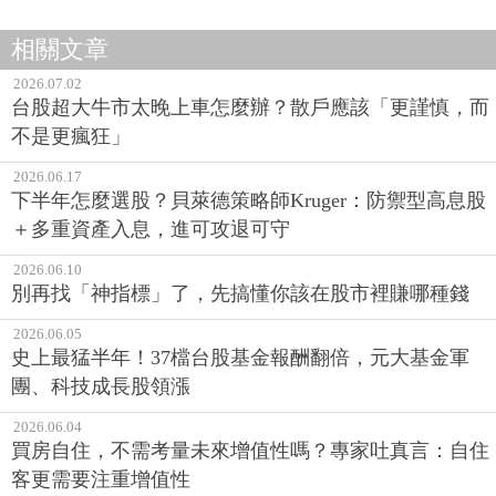
相關文章
2026.07.02
台股超大牛市太晚上車怎麼辦？散戶應該「更謹慎，而
不是更瘋狂」
2026.06.17
下半年怎麼選股？貝萊德策略師Kruger：防禦型高息股
＋多重資產入息，進可攻退可守
2026.06.10
別再找「神指標」了，先搞懂你該在股市裡賺哪種錢
2026.06.05
史上最猛半年！37檔台股基金報酬翻倍，元大基金軍
團、科技成長股領漲
2026.06.04
買房自住，不需考量未來增值性嗎？專家吐真言：自住
客更需要注重增值性