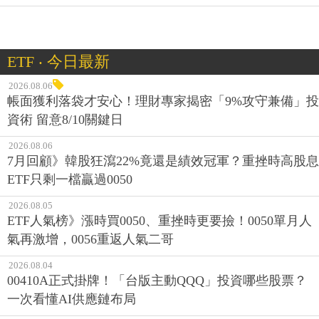
ETF ‧ 今日最新
2026.08.06
帳面獲利落袋才安心！理財專家揭密「9%攻守兼備」投
資術 留意8/10關鍵日
2026.08.06
7月回顧》韓股狂瀉22%竟還是績效冠軍？重挫時高股息
ETF只剩一檔贏過0050
2026.08.05
ETF人氣榜》漲時買0050、重挫時更要撿！0050單月人
氣再激增，0056重返人氣二哥
2026.08.04
00410A正式掛牌！「台版主動QQQ」投資哪些股票？
一次看懂AI供應鏈布局