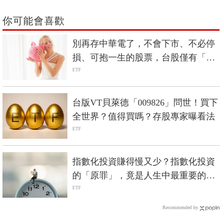
你可能會喜歡
別再存中華電了，不會下市、不必停
損、可抱一生的股票，台股僅有「這
兩檔」
ETF
台版VT貝萊德「009826」問世！買下
全世界？值得買嗎？存股專家曝看法
ETF
指數化投資賺得慢又少？指數化投資
的「原罪」，竟是人生中最重要的禮
物？
ETF
Recommended by