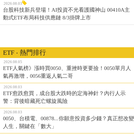
2026.08.03
台股科技新兵登場！AI投資不光看護國神山 00410A主
動式ETF布局科技供應鏈 8/3掛牌上市
ETF ‧ 熱門排行
2026.08.05
ETF人氣榜》漲時買0050、重挫時更要撿！0050單月人
氣再激增，0056重返人氣二哥
2026.08.03
ETF愈跌愈買，成台股大跌時的定海神針？內行人示
警：背後暗藏死亡螺旋風險
2026.08.03
0050、台積電、00878...你願意投資多少錢？真正想改變
人生，關鍵在「數大」