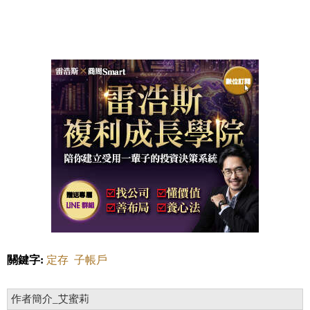
關鍵字:
定存
子帳戶
作者簡介_艾蜜莉