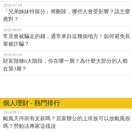
2026.07.14
「兄弟姊妹特留分」將刪除，哪些人會受影響？該怎麼
應對？
2026.06.02
常見會被騙走的錢，通常來自這幾個地方！如何避免長
輩被詐騙？
2026.05.26
財富階梯6大階段，你在哪一層？為什麼大部分的人都
在第3層？
個人理財 ‧ 熱門排行
2024.08.11
颱風天停班有支薪嗎？居家辦公的上班族可以放颱風假
嗎？勞動法專家這樣說