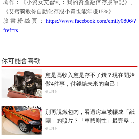
著作：《小資女艾蜜莉：我的資產翻倍存股筆記》、
《艾蜜莉教你自動化存股小資也能年賺15%》
臉書粉絲頁：
https://www.facebook.com/emily0806/?
fref=ts
你可能會喜歡
愈是高收入愈是存不了錢？現在開始
做4件事，付錢給未來的自己！
個人理財
別再說鐵包肉，看過房車被輾成「紙
團」的照片？「車體剛性」最完整解
析《國產車篇》
個人理財