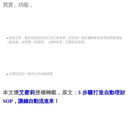
買賣」功能 。
▲投資之前，最好預先設定自己的口袋名單，以及用一貫的邏輯界定合理的買賣價格
（便宜價、合理價、昂貴價）（資料來源：艾蜜莉定存股）
▲日盛可設定一個月之內自動買賣
本文獲
艾蜜莉
授權轉載，原文：
3 步驟打造自動理財
SOP，讓錢自動流進來！