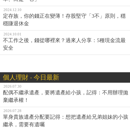
2024.12.10
定存族，你的錢正在變薄！存股堅守「3不」原則，穩
穩賺退休金
2024.10.01
不工作之後，錢從哪裡來？過來人分享：5種現金流最
安全
個人理財 ‧ 今日最新
2026.07.30
配偶不繼承遺產，要將遺產給小孩，記得：不用辦理拋
棄繼承權！
2026.07.28
單身貴族遺產分配要記得：想把遺產給兄弟姐妹的小孩
繼承，需要有遺囑