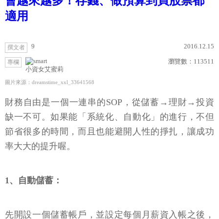
會越來越多！存錢、做預算到買股票都
適用
9
2016.12.15
撰文者
瀏覽數：
113511
專欄
小資女艾蜜莉
圖片來源：dreamstime_xxl_33641568
財務自由是一個一連串的SOP，從儲蓄→理財→投資
缺一不可。如果能「系統化、自動化」的進行，不但
節省很多的時間，而且也能避開人性的掙扎，讓成功
率大大的提升喔。
1、自動儲蓄：
先開設一個儲蓄帳戶，並設定每個月薪資入帳之後，