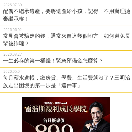
2026.07.30
配偶不繼承遺產，要將遺產給小孩，記得：不用辦理拋
棄繼承權！
2026.06.02
常見會被騙走的錢，通常來自這幾個地方！如何避免長
輩被詐騙？
2026.03.27
一生必存的第一桶錢！緊急預備金怎麼算？
2026.05.04
每月薪水進帳，繳房貸、學費、生活費就沒了？三明治
族走出困境的第一步是「這件事」