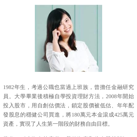
1982年生，考過公職也當過上班族，曾擔任金融研究
員。大學畢業後積極自學投資理財方法，2008年開始
投入股市，用自創估價法，鎖定股價被低估、年年配
發股息的穩健公司買進，將180萬元本金滾成425萬元
資產，實現了人生第一階段的財務自由目標。