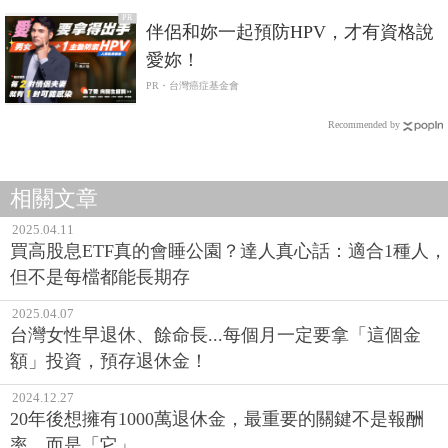
PR
伴侶和妳一起預防HPV，才有資格說
愛妳！
PR・台灣癌症基金會
Recommended by
相關文章
2025.04.11
買高股息ETF真的會睡公園？達人真心話：適合1種人，
但不是每檔都能長期存
2025.04.07
台灣女性早退休、餘命長...每個月一定要拿「這個金
額」投資，預存退休金！
2024.12.27
20年後想擁有1000萬退休金，最重要的關鍵不是報酬
率、而是「它」