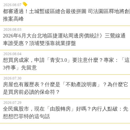
2026.08.07
都審通過！土城暫緩區縫合最後拼圖 司法園區釋地將創
推案高峰
2026.08.03
2026年6月大台北地區捷運站周邊房價統計》三鶯線通
車誰受惠？頂埔雙漲靠就業撐盤
2026.08.04
想買房成家，申請「青安3.0」要注意什麼？專家：「這
3件事」先留意
2026.07.30
房屋也有履歷表？什麼是「不動產說明書」？為什麼它
是買房前必讀的保命符？
2026.07.29
全民瘋股市，現在「由股轉房」好嗎？內行人點破：先
想想巴菲特的這句話