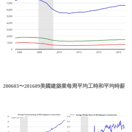
200603〜201609美國建築業每周平均工時和平均時薪