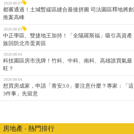
2026.08.07
都審通過！土城暫緩區縫合最後拼圖 司法園區釋地將創
推案高峰
2026.08.05
中正學區、雙捷地王加持！「全陽羅斯福」吸引高資產
族回防北市蛋黃區
2026.08.04
科技園區房市洗牌！竹科、中科、南科、高雄誰買氣最
旺？
2026.08.04
想買房成家，申請「青安3.0」要注意什麼？專家：「這
3件事」先留意
房地產 ‧ 熱門排行