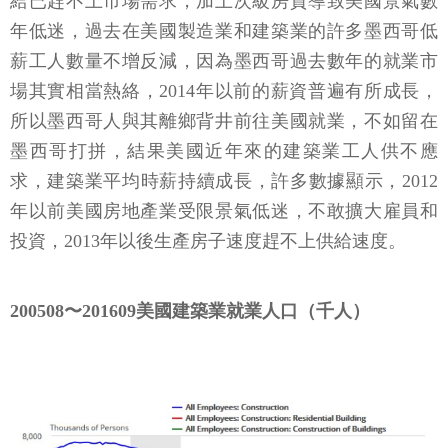
給已趕不上市場需求，加上次級房貸導致美國景氣數
年低迷，過去在美國製造業和建築業的許多墨西哥低
薪工人數量不增反減，因為墨西哥過去數年的就業市
場其實相當熱絡，2014年以前的薪資普遍有所成長，
所以墨西哥人與其離鄉背井前往美國就業，不如留在
墨西哥打拼，結果美國近年來的建築業工人供不應
求，建築業平均時薪持續成長，許多數據顯示，2012
年以前美國房地產業受限景氣低迷，不敢擴大雇員和
投資，2013年以後生產房子速度趕不上供給速度。
200508〜201609美國建築業就業人口（千人）