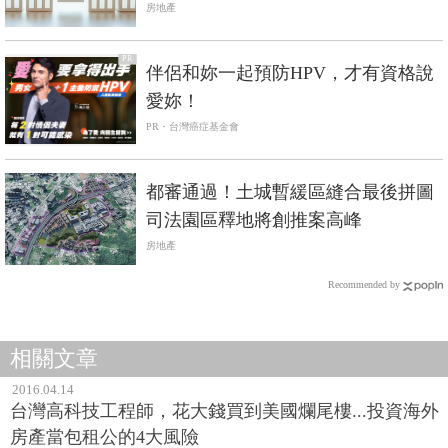
殘酷真相
房地產
PR
伴侶和妳一起預防HPV，才有資格說
愛妳！
PR・台灣癌症基金會
都審通過！土城暫緩區縫合最後拼圖
司法園區釋地將創推案高峰
房地產
Recommended by
相關文章
2016.04.14
台灣高科技工程師，花大錢買到美國爛尾樓...投資海外
房產當包租公的4大風險