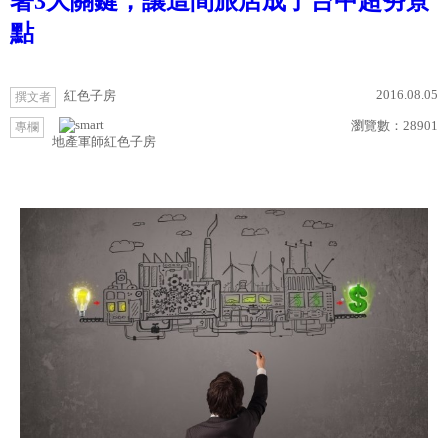
著3大關鍵，讓這間旅店成了台中超夯景
點
2016.08.05
紅色子房
撰文者
瀏覽數：
28901
專欄
地產軍師紅色子房