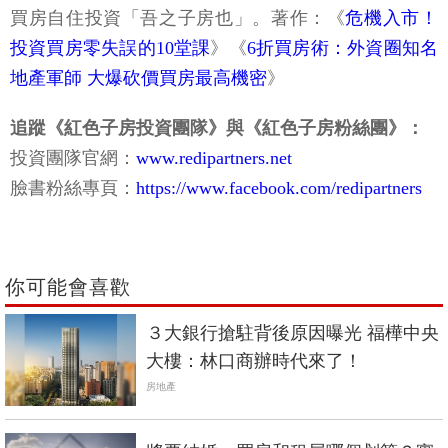
買房自住投資「吾之子房也」。著作：《
危機入市！
投資買房零失誤的10堂課
》《
6折買房術：外資圈知名
地產軍師 大爆砍價買房最高機密
》
追蹤《紅色子房投資團隊》與《紅色子房粉絲團》：
投資團隊官網：
www.redipartners.net
臉書粉絲專頁：
https://www.facebook.com/redipartners
你可能會喜歡
３大銀行搶駐背後原因曝光 福樺中央
大樓：林口商辦時代來了！
房地產