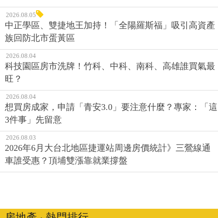
2026.08.05
中正學區、雙捷地王加持！「全陽羅斯福」吸引高資產
族回防北市蛋黃區
2026.08.04
科技園區房市洗牌！竹科、中科、南科、高雄誰買氣最
旺？
2026.08.04
想買房成家，申請「青安3.0」要注意什麼？專家：「這
3件事」先留意
2026.08.03
2026年6月大台北地區捷運站周邊房價統計》三鶯線通
車誰受惠？頂埔雙漲靠就業撐盤
房地產 ‧ 熱門排行