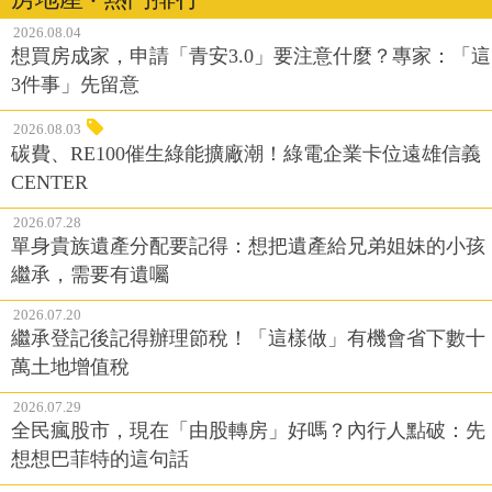
2026.08.04
想買房成家，申請「青安3.0」要注意什麼？專家：「這
3件事」先留意
2026.08.03
碳費、RE100催生綠能擴廠潮！綠電企業卡位遠雄信義
CENTER
2026.07.28
單身貴族遺產分配要記得：想把遺產給兄弟姐妹的小孩
繼承，需要有遺囑
2026.07.20
繼承登記後記得辦理節稅！「這樣做」有機會省下數十
萬土地增值稅
2026.07.29
全民瘋股市，現在「由股轉房」好嗎？內行人點破：先
想想巴菲特的這句話