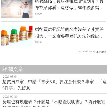
將要結婚，買房和租屋哪個划算？實
際算給你看：這樣做，50年後多留給
子孫1億財產！
房地產
婚後買房登記誰的名字沒差？其實差
很大，一文看各種登記方法的優缺
點！
房地產
Recommended by
相關文章
2026.08.04
想買房成家，申請「青安3.0」要注意什麼？專家：「這
3件事」先留意
2026.07.30
房屋也有履歷表？什麼是「不動產說明書」？為什麼它