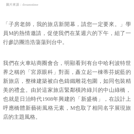
圖片來源：dreamstime
「子房老師，我的旅店新開幕，請您一定要來。」學
員M的熱情邀請，促使我們在某週六的下午，組了一
行參訪團浩浩蕩蕩到台中。
我們在火車站商圈會合，明顯看到有台中哈利波特世
界之稱的「宮原眼科」對面，矗立起一棟蒂芬妮藍的
新旅店，整棟建築被白色鑄鐵雕花包圍，如同包裝精
美的禮盒。由於這家旅店緊鄰橫跨綠川的中山綠橋，
也就是日治時代1908年興建的「新盛橋」，在設計上
呼應橋體新藝術風格元素，M也取了相同名字展現旅
店的主題風格。