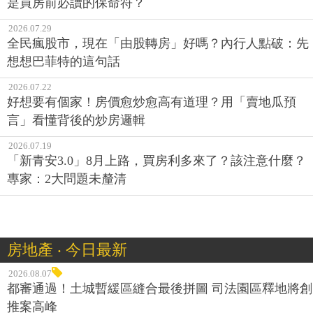
是買房前必讀的保命符？
2026.07.29
全民瘋股市，現在「由股轉房」好嗎？內行人點破：先
想想巴菲特的這句話
2026.07.22
好想要有個家！房價愈炒愈高有道理？用「賣地瓜預
言」看懂背後的炒房邏輯
2026.07.19
「新青安3.0」8月上路，買房利多來了？該注意什麼？
專家：2大問題未釐清
房地產 ‧ 今日最新
2026.08.07
都審通過！土城暫緩區縫合最後拼圖 司法園區釋地將創
推案高峰