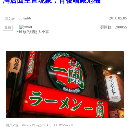
灣店面空置現象，背後暗藏危機
dolin66
2016.05.05
撰文者
瀏覽數：
280055
專欄
上班族的理財大小事
圖片來源：Wei-Te Wong@flickr,（CC BY-SA 2.0）