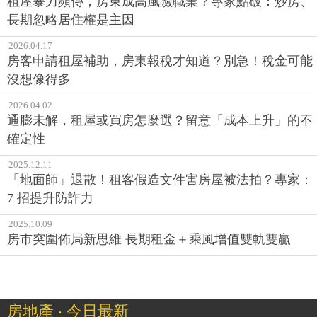
租屋暴力頻傳，房東成高風險職業？專家點破：炒房、
長期忽略居住權是主因
2026.04.17
房客申請租屋補助，房東報稅才知道？別急！稅金可能
沒想像得多
2026.04.02
通膨未解，租屋或買房怎麼選？留意「成本上升」的不
確定性
2025.12.11
「地面師」退散！租客假造文件害房屋被法拍？專家：
7 招提升防詐力
2025.10.09
房市突圍佈局新思維 長期租金＋乘風增值雙軌雙贏
房地產 ‧ 今日最新