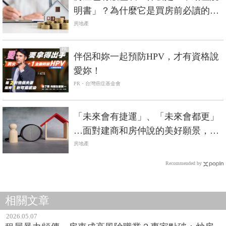
明書」？為什麼它是買房前必讀的保
命符？
房地產
PR
伴侶和妳一起預防HPV，才有資格說
愛妳！
PR・台灣癌症基金會
「未來會有捷運」、「未來會都更」
…面對建商和房仲說的美好願景，吳
淡如：先想想「未來」多久會來？還
房地產
是根本不會來？
Recommended by
相關文章
2026.05.07