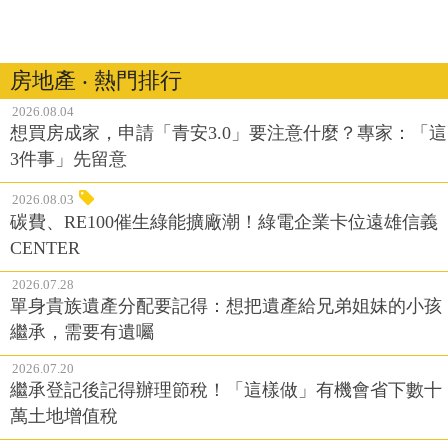
房地產 ‧ 熱門排行
2026.08.04
想買房成家，申請「青安3.0」要注意什麼？專家：「這
3件事」先留意
2026.08.03
碳費、RE100催生綠能擴廠潮！綠電企業卡位遠雄信義
CENTER
2026.07.28
單身貴族遺產分配要記得：想把遺產給兄弟姐妹的小孩
繼承，需要有遺囑
2026.07.20
繼承登記後記得辦理節稅！「這樣做」有機會省下數十
萬土地增值稅