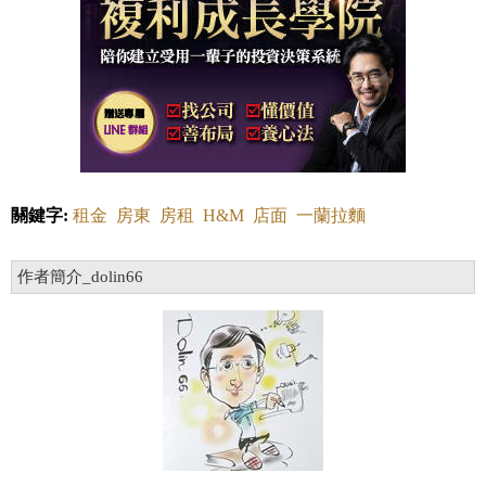
關鍵字:
租金
房東
房租
H&M
店面
一蘭拉麵
作者簡介_dolin66