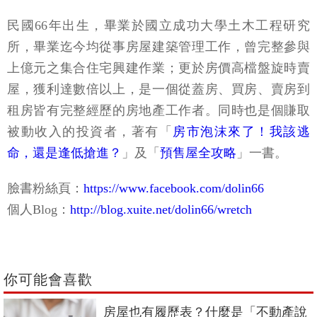
民國66年出生，畢業於國立成功大學土木工程研究
所，畢業迄今均從事房屋建築管理工作，曾完整參與
上億元之集合住宅興建作業；更於房價高檔盤旋時賣
屋，獲利達數倍以上，是一個從蓋房、買房、賣房到
租房皆有完整經歷的房地產工作者。同時也是個賺取
被動收入的投資者，著有「
房市泡沫來了！我該逃
命，還是逢低搶進？
」及「
預售屋全攻略
」一書。
臉書粉絲頁：
https://www.facebook.com/dolin66
個人Blog：
http://blog.xuite.net/dolin66/wretch
你可能會喜歡
房屋也有履歷表？什麼是「不動產說