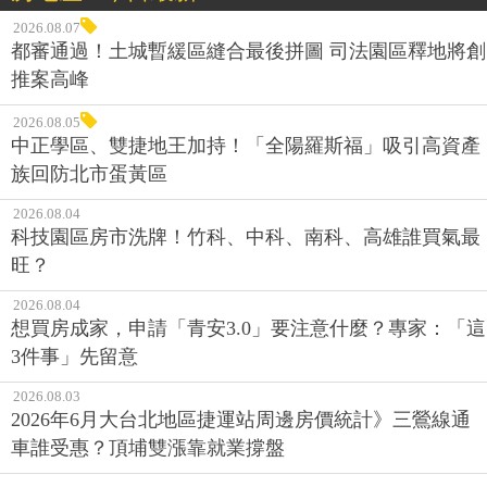
2026.08.07
都審通過！土城暫緩區縫合最後拼圖 司法園區釋地將創
推案高峰
2026.08.05
中正學區、雙捷地王加持！「全陽羅斯福」吸引高資產
族回防北市蛋黃區
2026.08.04
科技園區房市洗牌！竹科、中科、南科、高雄誰買氣最
旺？
2026.08.04
想買房成家，申請「青安3.0」要注意什麼？專家：「這
3件事」先留意
2026.08.03
2026年6月大台北地區捷運站周邊房價統計》三鶯線通
車誰受惠？頂埔雙漲靠就業撐盤