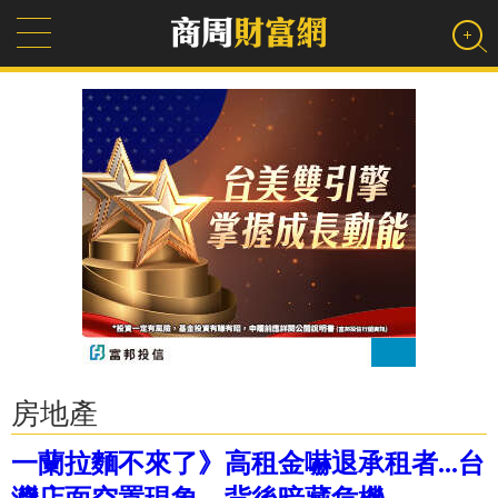
房地產
一蘭拉麵不來了》高租金嚇退承租者...台