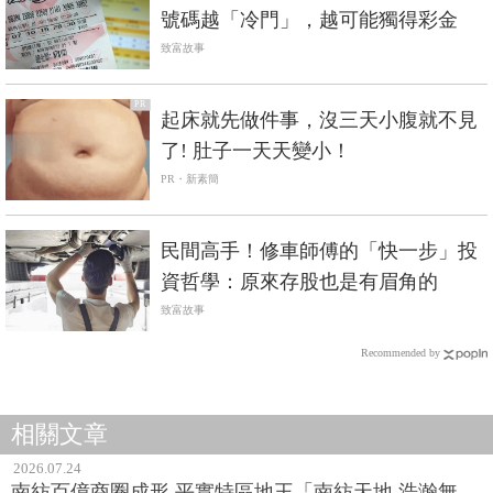
號碼越「冷門」，越可能獨得彩金
致富故事
PR
起床就先做件事，沒三天小腹就不見
了! 肚子一天天變小！
PR・新素簡
民間高手！修車師傅的「快一步」投
資哲學：原來存股也是有眉角的
致富故事
Recommended by
相關文章
2026.07.24
南紡百億商圈成形 平實特區地王「南紡天地 浩瀚無