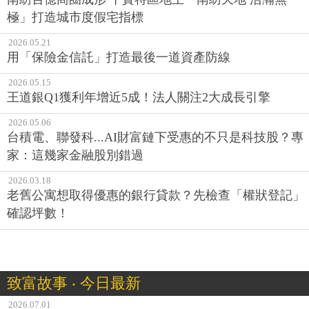
極」打造城市度假宅指標
2026.05.21
用「保險金信託」打造最後一道資產防線
2026.05.15
王道銀Q1獲利年增近5成！法人關注2大成長引擎
2026.05.06
台積電、聯發科...AI財富鏈下受惠的不只是科技股？專
家：這幾家金融股別錯過
2026.03.18
老舊公寓想取得優惠的銀行貸款？先檢查「權狀登記」
確認坪數！
致富故事 ‧ 今日最新
2026.07.01