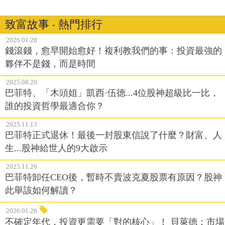
致富故事 ‧ 熱門排行
2026.01.28
錢滾錢，愈早開始愈好！複利教我們的事：投資最強的
夥伴不是錢，而是時間
2025.08.20
巴菲特、「木頭姐」凱西·伍德...4位股神超級比一比，
誰的投資哲學最適合你？
2025.11.13
巴菲特正式退休！最後一封股東信說了什麼？財富、人
生...股神給世人的9大啟示
2025.11.26
巴菲特卸任CEO後，暫時不賣波克夏股票有原因？股神
此舉該如何解讀？
2026.01.26
不確定年代，投資更需要「對的核心」！ 貝萊德：市場