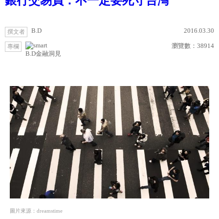
銀行交易員：不一定要死守台灣
B.D
2016.03.30
撰文者
瀏覽數：
38914
專欄
B.D金融洞見
圖片來源：dreamstime