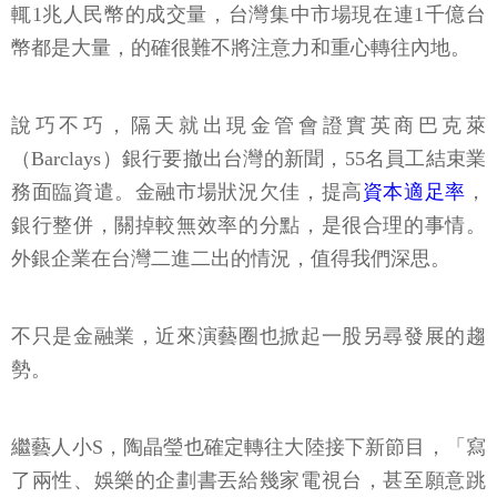
輒1兆人民幣的成交量，台灣集中市場現在連1千億台
幣都是大量，的確很難不將注意力和重心轉往內地。
說巧不巧，隔天就出現金管會證實英商巴克萊
（Barclays）銀行要撤出台灣的新聞，55名員工結束業
務面臨資遣。金融市場狀況欠佳，提高
資本適足率
，
銀行整併，關掉較無效率的分點，是很合理的事情。
外銀企業在台灣二進二出的情況，值得我們深思。
不只是金融業，近來演藝圈也掀起一股另尋發展的趨
勢。
繼藝人小S，陶晶瑩也確定轉往大陸接下新節目，「寫
了兩性、娛樂的企劃書丟給幾家電視台，甚至願意跳