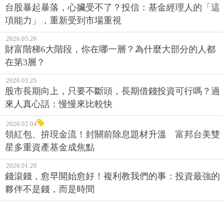
台股暴起暴落，心臟受不了？投信：基金經理人的「這
項能力」，重新受到市場重視
2026.05.26
財富階梯6大階段，你在哪一層？為什麼大部分的人都
在第3層？
2026.03.25
股市長期向上，只要不斷頭，長期借錢投資可行嗎？過
來人真心話：慢慢來比較快
2026.02.04
領紅包、拚現金流！封關前除息題材升溫 富邦台美雙
星多重資產基金成焦點
2026.01.28
錢滾錢，愈早開始愈好！複利教我們的事：投資最強的
夥伴不是錢，而是時間