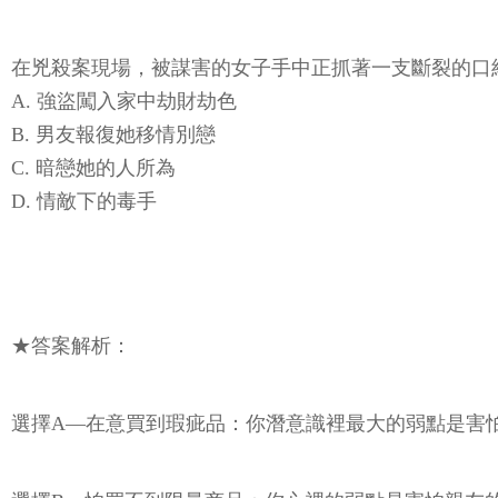
在兇殺案現場，被謀害的女子手中正抓著一支斷裂的口
A. 強盜闖入家中劫財劫色
B. 男友報復她移情別戀
C. 暗戀她的人所為
D. 情敵下的毒手
★答案解析：
選擇A—在意買到瑕疵品：你潛意識裡最大的弱點是害