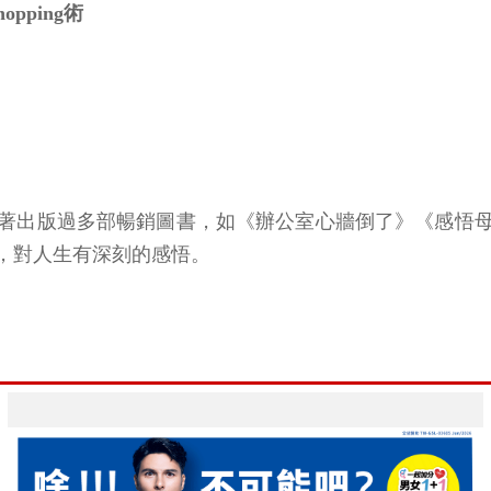
pping術
著出版過多部暢銷圖書，如《辦公室心牆倒了》《感悟
，對人生有深刻的感悟。