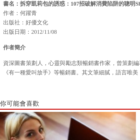
書名：拆穿凱莉包的誘惑：107招破解消費陷阱的聰明Sho
作者：何躍青
出版社：好優文化
出版日期：2012/11/08
作者簡介
資深圖書策劃人，心靈與勵志類暢銷書作家，曾策劃編
《有一種愛叫放手》等暢銷書。其文筆細膩，語言唯美
你可能會喜歡