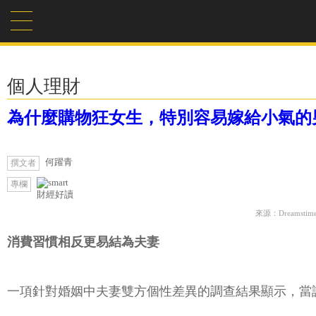
個人理財
為什麼購物狂女生，特別容易嫁給小氣的
何躍青
撰文者
專欄
財經好讀
來源：Dreamstim
消費習慣相反更易結為夫妻
一項針對婚姻中夫妻雙方個性差異的調查結果顯示，當