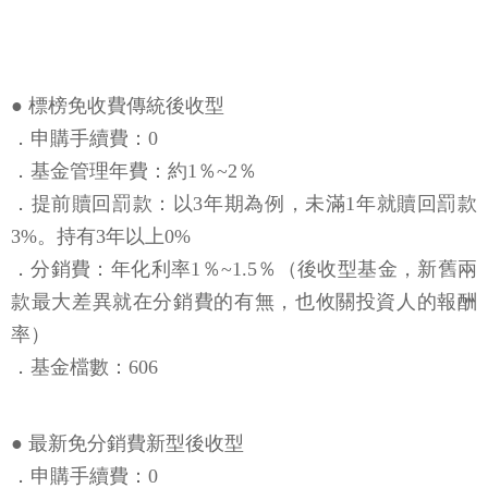
● 標榜免收費傳統後收型
．申購手續費：0
．基金管理年費：約1％~2％
．提前贖回罰款：以3年期為例，未滿1年就贖回罰款
3%。持有3年以上0%
．分銷費：年化利率1％~1.5％（後收型基金，新舊兩
款最大差異就在分銷費的有無，也攸關投資人的報酬
率）
．基金檔數：606
● 最新免分銷費新型後收型
．申購手續費：0