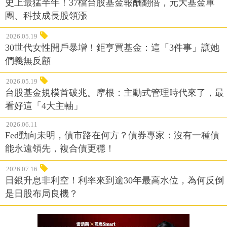
史上最猛半年！37檔台股基金報酬翻倍，元大基金軍
團、科技成長股領漲
2026.05.19
30世代女性開戶暴增！鉅亨買基金：這「3件事」讓她
們義無反顧
2026.05.19
台股基金規模首破兆。摩根：主動式管理時代來了，最
看好這「4大主軸」
2026.06.11
Fed動向未明，債市路在何方？債券專家：沒有一種債
能永遠領先，複合債更穩！
2026.07.16
日銀升息非利空！利率來到逾30年最高水位，為何反倒
是日股布局良機？