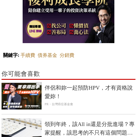
關鍵字:
手續費
債券基金
分銷費
你可能會喜歡
PR
伴侶和妳一起預防HPV，才有資格說
愛妳！
PR・台灣癌症基金會
領到年終，該All in還是分批進場？專
家提醒，該思考的不只有這個問題…