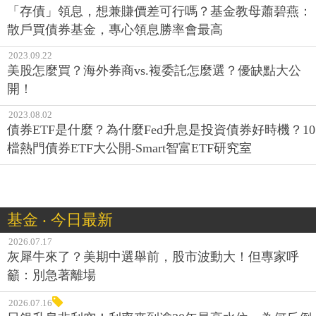
「存債」領息，想兼賺價差可行嗎？基金教母蕭碧燕：
散戶買債券基金，專心領息勝率會最高
2023.09.22
美股怎麼買？海外券商vs.複委託怎麼選？優缺點大公
開！
2023.08.02
債券ETF是什麼？為什麼Fed升息是投資債券好時機？10
檔熱門債券ETF大公開-Smart智富ETF研究室
基金 ‧ 今日最新
2026.07.17
灰犀牛來了？美期中選舉前，股市波動大！但專家呼
籲：別急著離場
2026.07.16