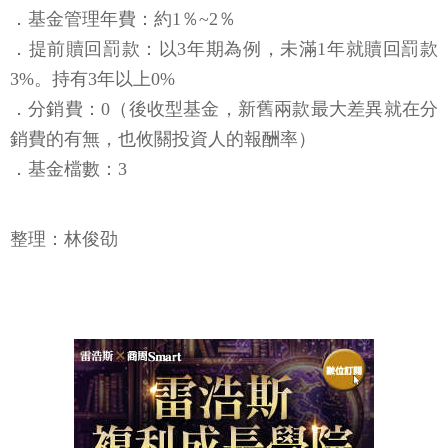
．基金管理年費：約1％~2％
．提前贖回罰款：以3年期為例，未滿1年就贖回罰款
3%。持有3年以上0%
．分銷費：0（後收型基金，新舊兩款最大差異就在分
銷費的有無，也攸關投資人的報酬率）
．基金檔數：3
整理：林俊劭