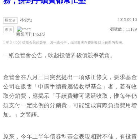
務，拚到手續費都幫忙墊
2015.09.16
林俊劭
撰文者
瀏覽數：
11189
來源
商業周刊1453期
1 年近4,000 檔基金激烈競爭，因一紙公告，揭開業者在費用收取上創新的玄機。
一紙金管會公告，吹起投信界殺價競爭號角。
金管會在八月三日突然提出一項修正條文，要求基金
公司在販售「申購手續費屬後收型基金」者，若有收
取分銷費，應揭示「手續費雖可遞延收取，惟每年仍
須支付一定比例的分銷費，可能造成實際負擔費用增
加。」之警語。
原來，今年上半年債券型基金表現相對不佳，有投資