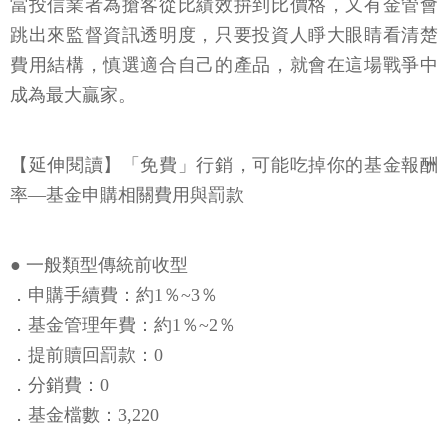
當投信業者為搶客從比績效拚到比價格，又有金管會
跳出來監督資訊透明度，只要投資人睜大眼睛看清楚
費用結構，慎選適合自己的產品，就會在這場戰爭中
成為最大贏家。
【延伸閱讀】「免費」行銷，可能吃掉你的基金報酬
率—基金申購相關費用與罰款
● 一般類型傳統前收型
．申購手續費：約1％~3％
．基金管理年費：約1％~2％
．提前贖回罰款：0
．分銷費：0
．基金檔數：3,220