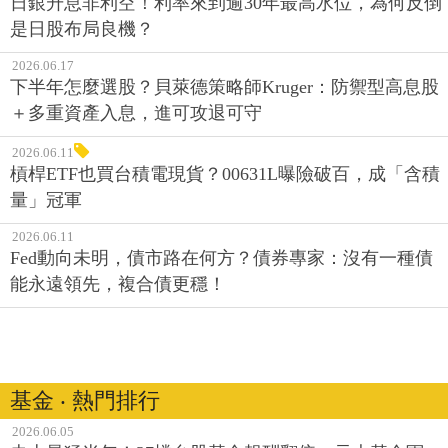
日銀升息非利空！利率來到逾30年最高水位，為何反倒
是日股布局良機？
2026.06.17
下半年怎麼選股？貝萊德策略師Kruger：防禦型高息股
＋多重資產入息，進可攻退可守
2026.06.11
槓桿ETF也買台積電現貨？00631L曝險破百，成「含積
量」冠軍
2026.06.11
Fed動向未明，債市路在何方？債券專家：沒有一種債
能永遠領先，複合債更穩！
基金 ‧ 熱門排行
2026.06.05