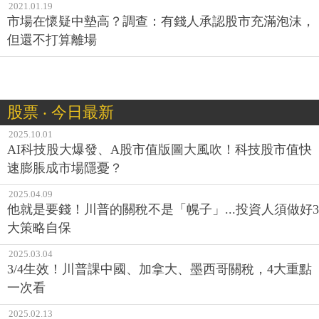
2021.01.19
市場在懷疑中墊高？調查：有錢人承認股市充滿泡沫，
但還不打算離場
股票 ‧ 今日最新
2025.10.01
AI科技股大爆發、A股市值版圖大風吹！科技股市值快
速膨脹成市場隱憂？
2025.04.09
他就是要錢！川普的關稅不是「幌子」...投資人須做好3
大策略自保
2025.03.04
3/4生效！川普課中國、加拿大、墨西哥關稅，4大重點
一次看
2025.02.13