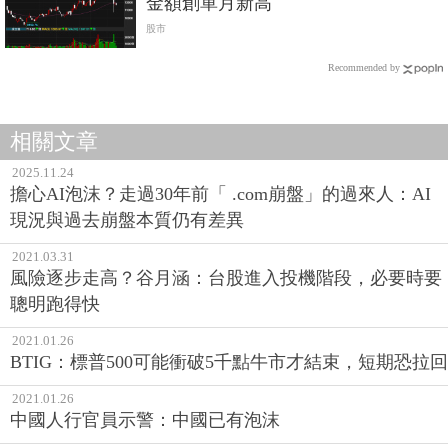
金額創單月新高
股市
Recommended by
相關文章
2025.11.24
擔心AI泡沫？走過30年前「 .com崩盤」的過來人：AI
現況與過去崩盤本質仍有差異
2021.03.31
風險逐步走高？谷月涵：台股進入投機階段，必要時要
聰明跑得快
2021.01.26
BTIG：標普500可能衝破5千點牛市才結束，短期恐拉回
2021.01.26
中國人行官員示警：中國已有泡沫