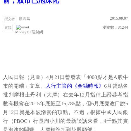
前，股市已泡沫化
2015.09.07
賴宏昌
撰文者
瀏覽數：
31244
來源
MoneyDJ 理財網
人民日報（見圖）4月21日曾發表「4000點才是A股牛
市的開端」文章。
人行主管的《金融時報》
6月曾點名
批判摩根士丹利（大摩）在去年12月指稱上證參考指
數有機會在2015年底飆至16,785點，但6月底竟改口說6
月12日就是本波漲勢的頂點。不過，根據中國人民銀
行（PBOC）行長周小川的最新談話來看，4千點其實
是泡沫的開端、大摩精準抓到陸股頭部！