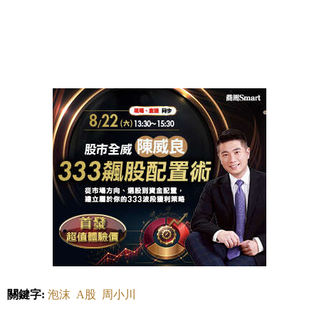
關鍵字:
泡沫
A股
周小川