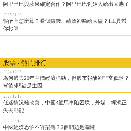
阿里巴巴與蘋果確定合作？阿里巴巴創始人給出回應了
2025.01.23
報酬率怎麼算？看似賺錢、績效卻輸給大盤？1工具幫
你秒算
股票 ‧ 熱門排行
2024.12.06
為何過去20年中國經濟強勁，但股市報酬卻非常低迷？
背後5關鍵是主因
2023.12.18
低迷情況難改善，中國3駕馬車陷困境，外媒：經濟正
失去動能
2023.06.12
中國經濟恐怕不容樂觀？2個問題是關鍵