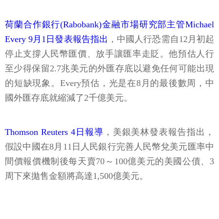
荷蘭合作銀行(Rabobank)金融市場研究部主管Michael
Every 9月1日發表報告指出
，中國人行恐需自12月初起
停止支撐人民幣匯價、放手讓匯率走貶。他預估人行
至少得保留2.7兆美元的外匯存底以避免任何可能出現
的短缺現象。Every預估，光是在8月的最後數周，中
國外匯存底就縮減了2千億美元。
Thomson Reuters 4日報導
，美銀美林發表報告指出，
假設中國在8月11日人民銀行完善人民幣兌美元匯率中
間價報價機制後每天賣70～100億美元的美國公債、3
周下來拋售金額將高達1,500億美元。