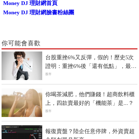
Money DJ 理財網首頁
Money DJ 理財網臉書粉絲團
你可能會喜歡
台股重挫6%又反彈，假的！歷史5次
證明：重挫6%後「還有低點」，最低
曾到3千點！
股市
你喝茶減肥，他們賺錢！超商飲料櫃
上，四款賣最好的「機能茶」是...？
股市
報復賣盤？陸企任意停牌，外資賣超