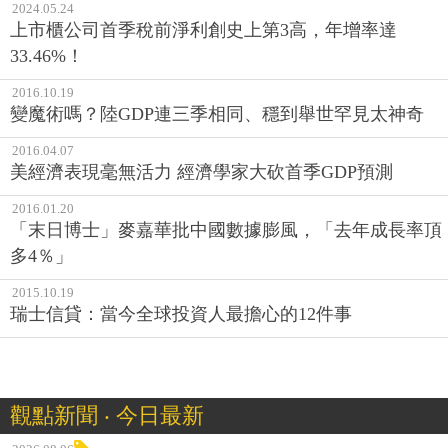
2024.05.24
上市櫃公司首季稅前淨利創史上第3高，年增率達
33.46%！
2016.10.19
變魔術嗎？陸GDP連三季相同、穩到舉世罕見太神奇
2016.04.07
美經濟表現毫無活力 經濟學家大砍首季GDP預測
2016.01.20
「末日博士」麥嘉華批中國數據膨風，「去年成長率頂
多4％」
2015.10.19
瑞士信貸：當今全球投資人最擔心的12件事
觀點新聞 ‧ 今日最新