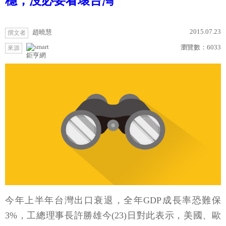
穩，沒必要看壞台灣
2015.07.23
趙曉慧
撰文者
瀏覽數：
6033
來源
鉅亨網
今年上半年台灣出口衰退，全年GDP成長率恐難保
3%，工總理事長許勝雄今(23)日對此表示，美國、歐