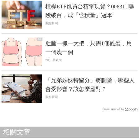
槓桿ETF也買台積電現貨？00631L曝
險破百，成「含積量」冠軍
觀點新聞
PR
肚腩一抓一大把，只需1個雞蛋，用
一個瘦一個
PR・新素簡
「兄弟姊妹特留分」將刪除，哪些人
會受影響？該怎麼應對？
觀點新聞
Recommended by
相關文章