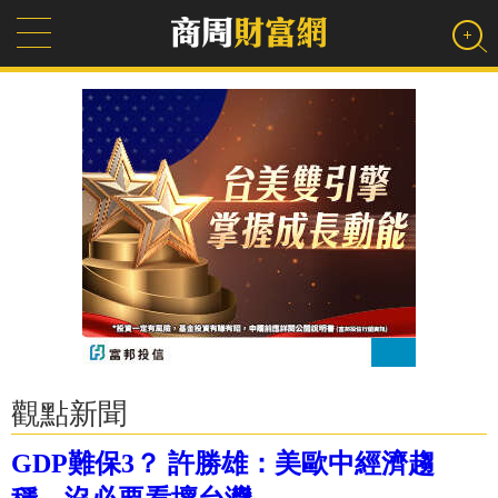
觀點新聞
GDP難保3？ 許勝雄：美歐中經濟趨