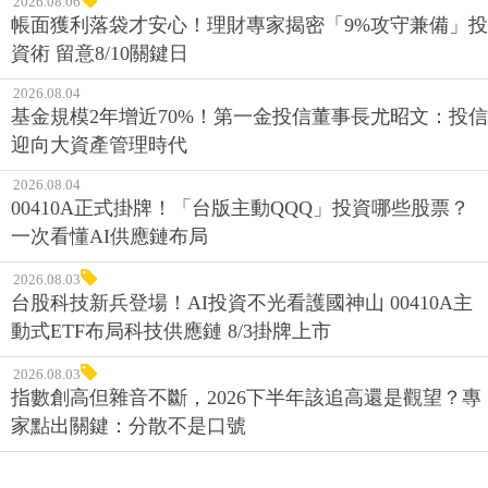
2026.08.06
帳面獲利落袋才安心！理財專家揭密「9%攻守兼備」投
資術 留意8/10關鍵日
2026.08.04
基金規模2年增近70%！第一金投信董事長尤昭文：投信
迎向大資產管理時代
2026.08.04
00410A正式掛牌！「台版主動QQQ」投資哪些股票？
一次看懂AI供應鏈布局
2026.08.03
台股科技新兵登場！AI投資不光看護國神山 00410A主
動式ETF布局科技供應鏈 8/3掛牌上市
2026.08.03
指數創高但雜音不斷，2026下半年該追高還是觀望？專
家點出關鍵：分散不是口號