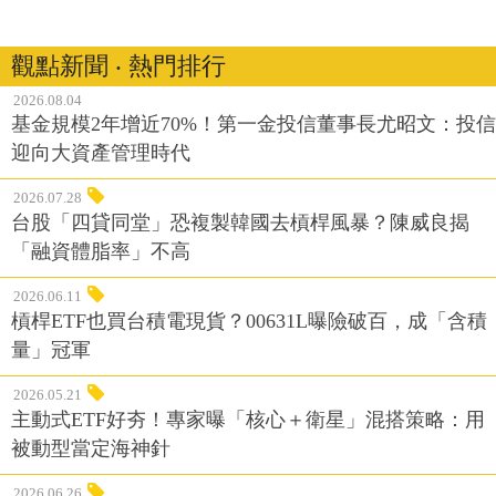
觀點新聞 ‧ 熱門排行
2026.08.04
基金規模2年增近70%！第一金投信董事長尤昭文：投信
迎向大資產管理時代
2026.07.28
台股「四貸同堂」恐複製韓國去槓桿風暴？陳威良揭
「融資體脂率」不高
2026.06.11
槓桿ETF也買台積電現貨？00631L曝險破百，成「含積
量」冠軍
2026.05.21
主動式ETF好夯！專家曝「核心＋衛星」混搭策略：用
被動型當定海神針
2026.06.26