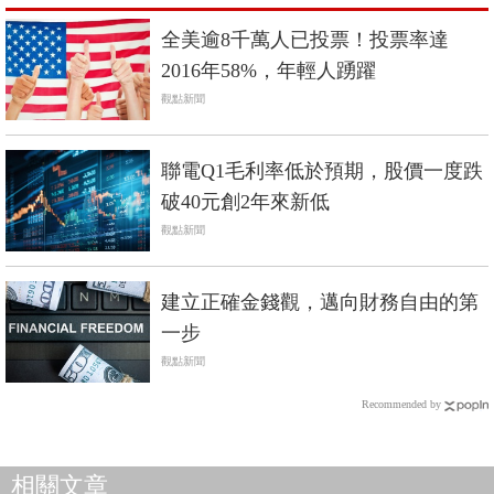
全美逾8千萬人已投票！投票率達
2016年58%，年輕人踴躍
觀點新聞
聯電Q1毛利率低於預期，股價一度跌
破40元創2年來新低
觀點新聞
建立正確金錢觀，邁向財務自由的第
一步
觀點新聞
Recommended by
相關文章