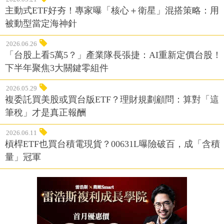
主動式ETF好夯！專家曝「核心＋衛星」混搭策略：用
被動型當定海神針
2026.06.26
「台股上看5萬5？」產業隊長張捷：AI重新定價台股！
下半年聚焦3大關鍵零組件
2026.05.29
複委託買美股或買台版ETF？理財規劃顧問：算對「這
筆稅」才是真正報酬
2026.06.11
槓桿ETF也買台積電現貨？00631L曝險破百，成「含積
量」冠軍