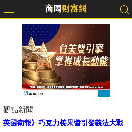
觀點新聞
英國衛報》巧克力榛果醬引發義法大戰