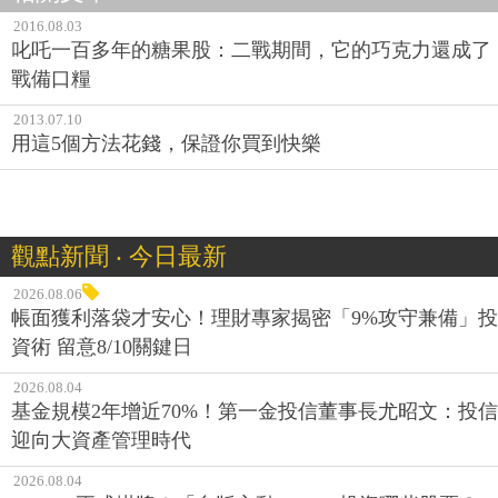
2016.08.03
叱吒一百多年的糖果股：二戰期間，它的巧克力還成了
戰備口糧
2013.07.10
用這5個方法花錢，保證你買到快樂
觀點新聞 ‧ 今日最新
2026.08.06
帳面獲利落袋才安心！理財專家揭密「9%攻守兼備」投
資術 留意8/10關鍵日
2026.08.04
基金規模2年增近70%！第一金投信董事長尤昭文：投信
迎向大資產管理時代
2026.08.04