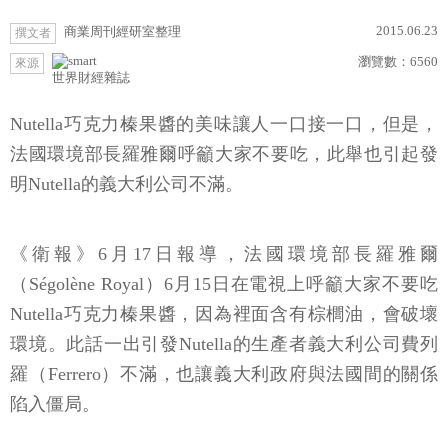
2015.06.23
商業周刊經研室整理
撰文者
瀏覽數：
6560
來源
世界財經雜誌
Nutella巧克力榛果醬的美味讓人一口接一口，但是，
法國環境部長羅雅爾呼籲大家不要吃，此舉也引起發
明Nutella的義大利公司不滿。
《衛報》6月17日報導，法國環境部長羅雅爾
（Ségolène Royal）6月15日在電視上呼籲大家不要吃
Nutella巧克力榛果醬，因為裡面含有棕櫚油，會破壞
環境。此話一出引發Nutella的生產者義大利公司費列
羅（Ferrero）不滿，也讓義大利政府與法國間的關係
陷入僵局。