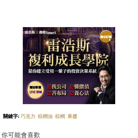
關鍵字:
巧克力
棕櫚油
棕櫚
果醬
你可能會喜歡