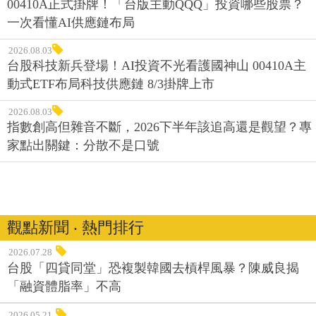
00410A正式掛牌！「台版主動QQQ」投資哪些股票？
一次看懂AI供應鏈布局
2026.08.03
台股科技新兵登場！AI投資不光看護國神山 00410A主
動式ETF布局科技供應鏈 8/3掛牌上市
2026.08.03
指數創高但雜音不斷，2026下半年該追高還是觀望？專
家點出關鍵：分散不是口號
觀點新聞 ‧ 熱門排行
2026.07.28
台股「四貸同堂」恐複製韓國去槓桿風暴？陳威良揭
「融資體脂率」不高
2026.05.21