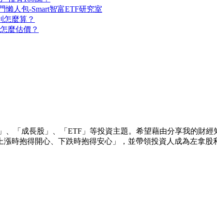
懶人包-Smart智富ETF研究室
利怎麼算？
」怎麼估價？
」、「成長股」、「ETF」等投資主題。希望藉由分享我的財
上漲時抱得開心、下跌時抱得安心」，並帶領投資人成為左拿股