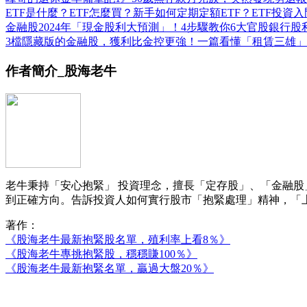
ETF是什麼？ETF怎麼買？新手如何定期定額ETF？ETF投資入門
金融股2024年「現金股利大預測」！4步驟教你6大官股銀行股
3檔隱藏版的金融股，獲利比金控更強！一篇看懂「租賃三雄
作者簡介_股海老牛
老牛秉持「安心抱緊」 投資理念，擅長「定存股」、「金融股
到正確方向。告訴投資人如何實行股市「抱緊處理」精神，「
著作：
《股海老牛最新抱緊股名單，殖利率上看8％》
《股海老牛專挑抱緊股，穩穩賺100％》
《股海老牛最新抱緊名單，贏過大盤20％》