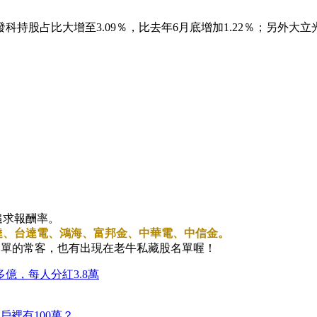
科持股占比大增至3.09％，比去年6月底增加1.22％；另外大
追求報酬率。
達、台達電、鴻海、富邦金、中華電、中信金。
名單的常客，也有出現在老牛私藏股名單喔！
億，每人分紅3.8萬
戶裡有100萬？