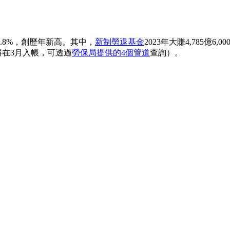
12.8%，創歷年新高。其中，
新制勞退基金
2023年大賺4,785億
將在3月入帳，可透過
勞保局提供的4個管道
查詢）。