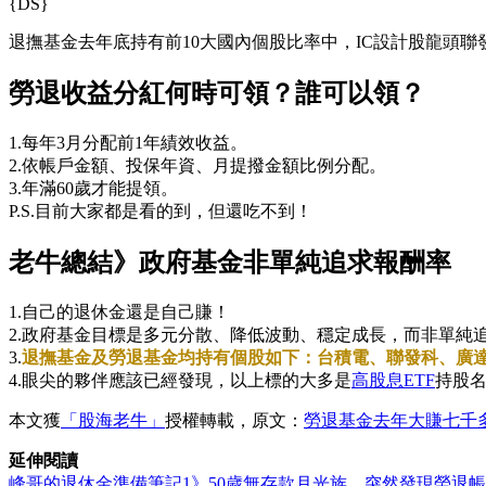
{DS}
退撫基金去年底持有前10大國內個股比率中，IC設計股龍頭聯發
勞退收益分紅何時可領？誰可以領？
1.每年3月分配前1年績效收益。
2.依帳戶金額、投保年資、月提撥金額比例分配。
3.年滿60歲才能提領。
P.S.目前大家都是看的到，但還吃不到！
老牛總結》政府基金非單純追求報酬率
1.自己的退休金還是自己賺！
2.政府基金目標是多元分散、降低波動、穩定成長，而非單純
3.
退撫基金及勞退基金均持有個股如下：台積電、聯發科、廣
4.眼尖的夥伴應該已經發現，以上標的大多是
高股息ETF
持股
本文獲
「股海老牛」
授權轉載，原文：
勞退基金去年大賺七千多
延伸閱讀
峰哥的退休金準備筆記1》50歲無存款月光族，突然發現勞退帳