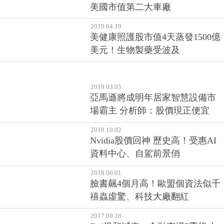
2019.04.29
福特股價飆10%！超車特斯拉、成
美國市值第二大車廠
2019.04.19
美健康照護股市值4天蒸發1500億
美元！生物製藥受波及
2019.03.05
亞馬遜將成明年居家智慧設備市
場霸主 分析師：股價現正便宜
2018.10.02
Nvidia股價回神 歷史高！受惠AI
資料中心、自駕前景俏
2018.06.01
臉書飆4個月高！歐盟個資法似千