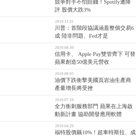
2020.01.14
競爭對手不怕賠錢！Spotify遭降
評 股價大跌3%
2019.11.01
川普：首階段協議涵蓋整個交易6
成 陸非問題、Fed才是
2019.08.30
信用卡、 Apple Pay雙管齊下 可替
蘋果創造50億美元營收
2019.08.05
油價下跌衝擊美國頁岩油生產商
產量增長將受挫
2019.07.10
全力衝刺服務部門 蘋果在上海啟
動新計畫 協助開發應用軟體