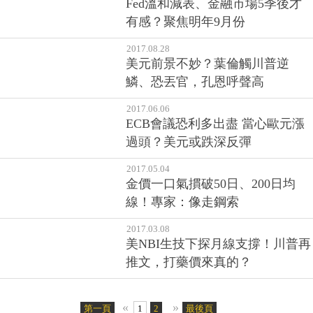
禧蟲虛驚、科技大廠翻紅
2017.09.18
Fed溫和減表、金融市場5季後才
有感？聚焦明年9月份
2017.08.28
美元前景不妙？葉倫觸川普逆
鱗、恐丟官，孔恩呼聲高
2017.06.06
ECB會議恐利多出盡 當心歐元漲
過頭？美元或跌深反彈
2017.05.04
金價一口氣摜破50日、200日均
線！專家：像走鋼索
2017.03.08