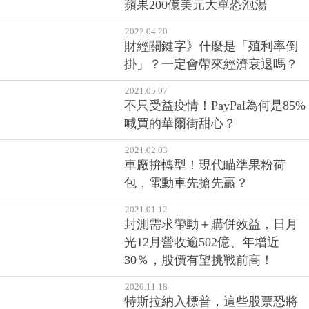
蘋果200億美元大單恐泡湯
2022.04.20
財經關鍵字》什麼是「殖利率倒
掛」？一定會帶來經濟衰退嗎？
2021.05.07
不只受益疫情！PayPal為何是85%
喊買的華爾街甜心？
2021.02.03
車廠拚轉型！現代瞄準果粉荷
包，電動車先搶先贏？
2021.01.12
封測需求帶動＋購併效益，日月
光12月營收逾502億、年增近
30％，股價有望挑戰前高！
2020.11.18
特斯拉納入標普，這些股票恐將