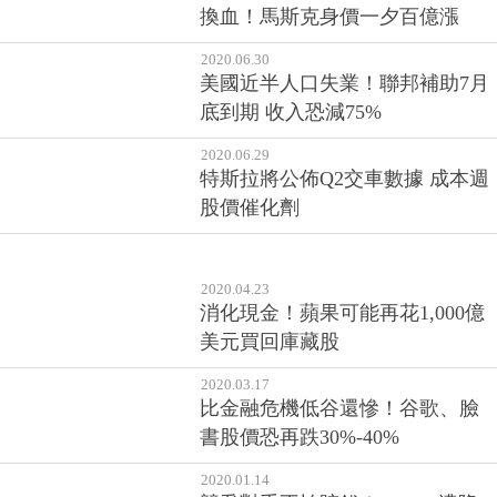
換血！馬斯克身價一夕百億漲
2020.06.30
美國近半人口失業！聯邦補助7月
底到期 收入恐減75%
2020.06.29
特斯拉將公佈Q2交車數據 成本週
股價催化劑
2020.04.23
消化現金！蘋果可能再花1,000億
美元買回庫藏股
2020.03.17
比金融危機低谷還慘！谷歌、臉
書股價恐再跌30%-40%