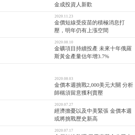
金成投資人新歡
2020.11.23
金價短線受疫苗的積極消息打
壓，明年仍有上漲空間
2020.08.10
金礦項目持續投產 未來十年俄羅
斯黃金產量估年增3.7%
2020.08.03
金價本週挑戰2,000美元大關 分析
師稱須留意獲利賣壓
2020.07.27
經濟擔憂以及中美緊張 金價本週
或將挑戰歷史新高
2020.07.17