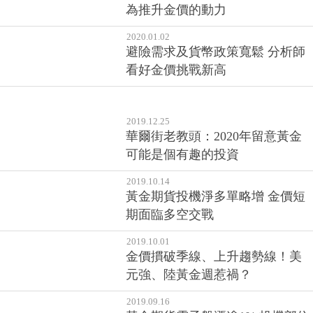
為推升金價的動力
2020.01.02
避險需求及貨幣政策寬鬆 分析師
看好金價挑戰新高
2019.12.25
華爾街老教頭：2020年留意黃金
可能是個有趣的投資
2019.10.14
黃金期貨投機淨多單略增 金價短
期面臨多空交戰
2019.10.01
金價摜破季線、上升趨勢線！美
元強、陸黃金週惹禍？
2019.09.16