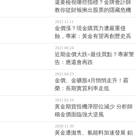
還要檢視哪些指標？金牌會計師
教你從財報揪出股票的隱藏危機
2021.11.11
金價漲？現金購買力遭嚴重侵
蝕，專家：黃金有望再創歷史高
2021.06.24
近期金價大跌=最佳買點？專家警
告：應還會再跌
2021.04.23
金價、金礦股4月悄悄走升！霸
榮：長期實質利率走低
2021.02.16
黃金期貨投機淨部位減少 分析師
稱金價面臨強大逆風
2020.11.30
黃金遭拋售、氫能料加速發展 鉑