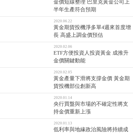
金價短線整理 巴里克黃金公司上
半年生產符合預期
2020.06.22
黃金期貨投機淨多單4週來首度增
長 高盛上調金價預估
2020.02.06
ETF方便投資人投資黃金 成推升
金價關鍵動能
2020.02.05
黃金產量下滑將支撐金價 黃金期
貨投機部位創新高
2020.01.14
央行買盤與市場的不確定性將支
持金價重新上漲
2020.01.13
低利率與地緣政治風險將持續成