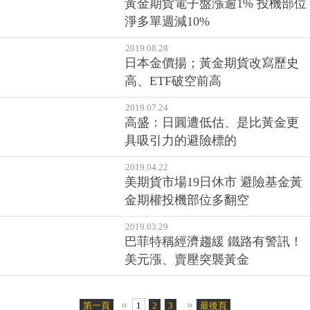
黃金期貨電子盤漲逾1% 投機部位
淨多單週減10%
2019.08.28
日本金價揚；黃金期貨改寫歷史
高、ETF破空前高
2019.07.24
高盛：日圓遭低估、是比黃金更
具吸引力的避險標的
2019.04.22
美期貨市場19日休市 避險基金黃
金期權投機部位多翻空
2019.03.29
巴菲特稱經濟趨緩 鐵路有警訊！
美元漲、賣壓突襲黃金
«
»
第一頁
1
2
3
最後頁